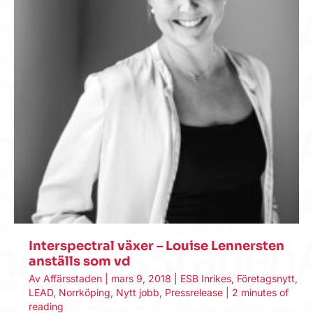
Interspectral växer – Louise Lennersten
anställs som vd
Av
Affärsstaden
|
mars 9, 2018
|
ESB Inrikes
,
Företagsnytt
,
LEAD
,
Norrköping
,
Nytt jobb
,
Pressrelease
|
2 minutes of
reading