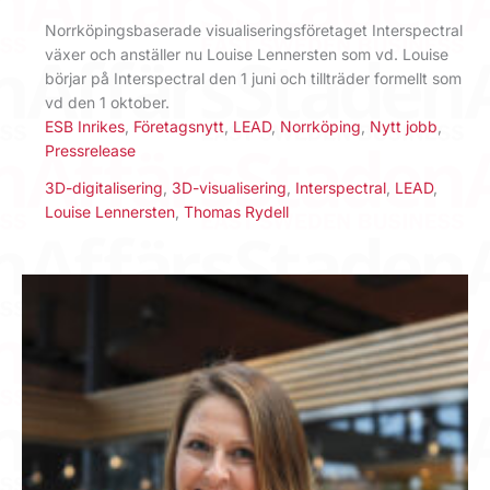
Norrköpingsbaserade visualiseringsföretaget Interspectral
växer och anställer nu Louise Lennersten som vd. Louise
börjar på Interspectral den 1 juni och tillträder formellt som
vd den 1 oktober.
ESB Inrikes
,
Företagsnytt
,
LEAD
,
Norrköping
,
Nytt jobb
,
Pressrelease
3D-digitalisering
,
3D-visualisering
,
Interspectral
,
LEAD
,
Louise Lennersten
,
Thomas Rydell