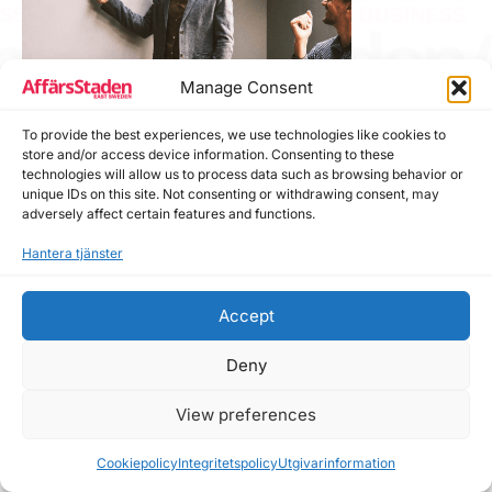
Manage Consent
To provide the best experiences, we use technologies like cookies to
store and/or access device information. Consenting to these
technologies will allow us to process data such as browsing behavior or
unique IDs on this site. Not consenting or withdrawing consent, may
adversely affect certain features and functions.
Hantera tjänster
Hör av dig!
Accept
Skicka gärna in din pressrelease till
info@affarsstaden.se
.
Deny
Inkludera rubrik, ingress, brödtext samt bild + eventuell
upphovsrätt. Redaktionen granskar innehållet innan det
View preferences
publiceras.
Affärsstaden
förbehåller sig rätten att redigera
innehåll och godkänna/refusera förfrågningar.
Cookiepolicy
Integritetspolicy
Utgivarinformation