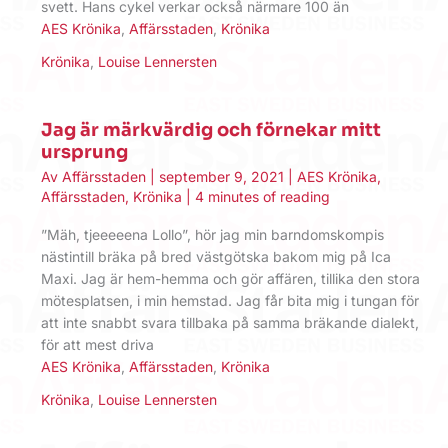
svett. Hans cykel verkar också närmare 100 än
AES Krönika
,
Affärsstaden
,
Krönika
Krönika
,
Louise Lennersten
Jag är märkvärdig och förnekar mitt
ursprung
Av
Affärsstaden
|
september 9, 2021
|
AES Krönika
,
Affärsstaden
,
Krönika
|
4 minutes of reading
”Mäh, tjeeeeena Lollo”, hör jag min barndomskompis
nästintill bräka på bred västgötska bakom mig på Ica
Maxi. Jag är hem-hemma och gör affären, tillika den stora
mötesplatsen, i min hemstad. Jag får bita mig i tungan för
att inte snabbt svara tillbaka på samma bräkande dialekt,
för att mest driva
AES Krönika
,
Affärsstaden
,
Krönika
Krönika
,
Louise Lennersten