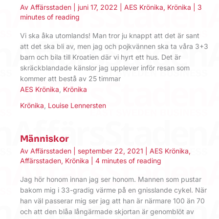
Av
Affärsstaden
|
juni 17, 2022
|
AES Krönika
,
Krönika
|
3
minutes of reading
Vi ska åka utomlands! Man tror ju knappt att det är sant
att det ska bli av, men jag och pojkvännen ska ta våra 3+3
barn och bila till Kroatien där vi hyrt ett hus. Det är
skräckblandade känslor jag upplever inför resan som
kommer att bestå av 25 timmar
AES Krönika
,
Krönika
Krönika
,
Louise Lennersten
Människor
Av
Affärsstaden
|
september 22, 2021
|
AES Krönika
,
Affärsstaden
,
Krönika
|
4 minutes of reading
Jag hör honom innan jag ser honom. Mannen som pustar
bakom mig i 33-gradig värme på en gnisslande cykel. När
han väl passerar mig ser jag att han är närmare 100 än 70
och att den blåa långärmade skjortan är genomblöt av