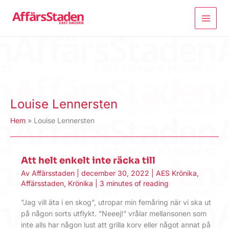
Hoppa
till
innehåll
Louise Lennersten
Hem
Louise Lennersten
Att helt enkelt inte räcka till
Av
Affärsstaden
|
december 30, 2022
|
AES Krönika
,
Affärsstaden
,
Krönika
|
3 minutes of reading
”Jag vill äta i en skog”, utropar min femåring när vi ska ut
på någon sorts utflykt. ”Neeej!” vrålar mellansonen som
inte alls har någon lust att grilla korv eller något annat på