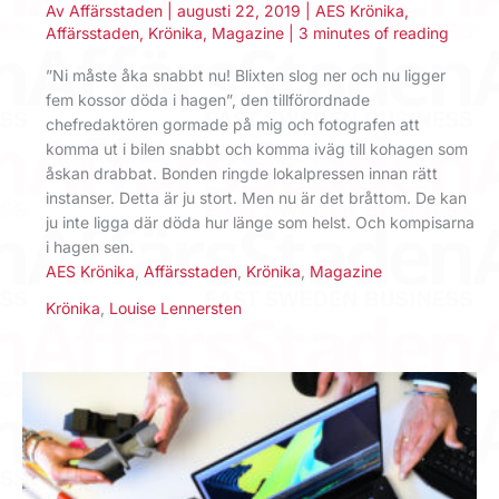
Av
Affärsstaden
|
augusti 22, 2019
|
AES Krönika
,
Affärsstaden
,
Krönika
,
Magazine
|
3 minutes of reading
”Ni måste åka snabbt nu! Blixten slog ner och nu ligger
fem kossor döda i hagen”, den tillförordnade
chefredaktören gormade på mig och fotografen att
komma ut i bilen snabbt och komma iväg till kohagen som
åskan drabbat. Bonden ringde lokalpressen innan rätt
instanser. Detta är ju stort. Men nu är det bråttom. De kan
ju inte ligga där döda hur länge som helst. Och kompisarna
i hagen sen.
AES Krönika
,
Affärsstaden
,
Krönika
,
Magazine
Krönika
,
Louise Lennersten