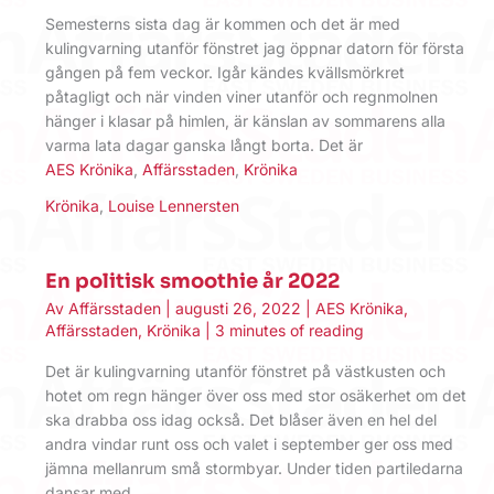
Semesterns sista dag är kommen och det är med
kulingvarning utanför fönstret jag öppnar datorn för första
gången på fem veckor. Igår kändes kvällsmörkret
påtagligt och när vinden viner utanför och regnmolnen
hänger i klasar på himlen, är känslan av sommarens alla
varma lata dagar ganska långt borta. Det är
AES Krönika
,
Affärsstaden
,
Krönika
Krönika
,
Louise Lennersten
En politisk smoothie år 2022
Av
Affärsstaden
|
augusti 26, 2022
|
AES Krönika
,
Affärsstaden
,
Krönika
|
3 minutes of reading
Det är kulingvarning utanför fönstret på västkusten och
hotet om regn hänger över oss med stor osäkerhet om det
ska drabba oss idag också. Det blåser även en hel del
andra vindar runt oss och valet i september ger oss med
jämna mellanrum små stormbyar. Under tiden partiledarna
dansar med