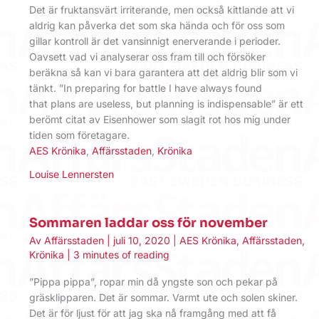
Det är fruktansvärt irriterande, men också kittlande att vi
aldrig kan påverka det som ska hända och för oss som
gillar kontroll är det vansinnigt enerverande i perioder.
Oavsett vad vi analyserar oss fram till och försöker
beräkna så kan vi bara garantera att det aldrig blir som vi
tänkt. ”In preparing for battle I have always found
that plans are useless, but planning is indispensable” är ett
berömt citat av Eisenhower som slagit rot hos mig under
tiden som företagare.
AES Krönika
,
Affärsstaden
,
Krönika
Louise Lennersten
Sommaren laddar oss för november
Av
Affärsstaden
|
juli 10, 2020
|
AES Krönika
,
Affärsstaden
,
Krönika
|
3 minutes of reading
”Pippa pippa”, ropar min då yngste son och pekar på
gräsklipparen. Det är sommar. Varmt ute och solen skiner.
Det är för ljust för att jag ska nå framgång med att få