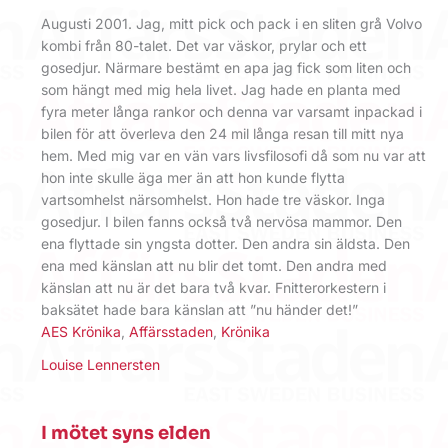
Augusti 2001. Jag, mitt pick och pack i en sliten grå Volvo
kombi från 80-talet. Det var väskor, prylar och ett
gosedjur. Närmare bestämt en apa jag fick som liten och
som hängt med mig hela livet. Jag hade en planta med
fyra meter långa rankor och denna var varsamt inpackad i
bilen för att överleva den 24 mil långa resan till mitt nya
hem. Med mig var en vän vars livsfilosofi då som nu var att
hon inte skulle äga mer än att hon kunde flytta
vartsomhelst närsomhelst. Hon hade tre väskor. Inga
gosedjur. I bilen fanns också två nervösa mammor. Den
ena flyttade sin yngsta dotter. Den andra sin äldsta. Den
ena med känslan att nu blir det tomt. Den andra med
känslan att nu är det bara två kvar. Fnitterorkestern i
baksätet hade bara känslan att ”nu händer det!”
AES Krönika
,
Affärsstaden
,
Krönika
Louise Lennersten
I mötet syns elden