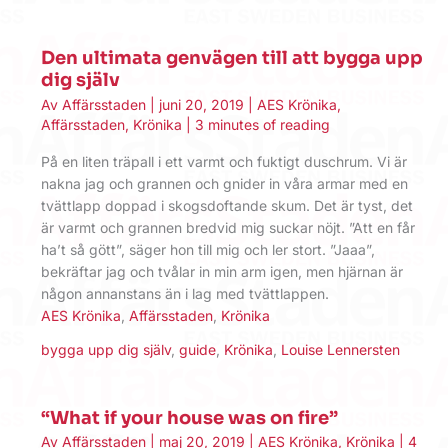
Den ultimata genvägen till att bygga upp
dig själv
Av
Affärsstaden
|
juni 20, 2019
|
AES Krönika
,
Affärsstaden
,
Krönika
|
3 minutes of reading
På en liten träpall i ett varmt och fuktigt duschrum. Vi är
nakna jag och grannen och gnider in våra armar med en
tvättlapp doppad i skogsdoftande skum. Det är tyst, det
är varmt och grannen bredvid mig suckar nöjt. ”Att en får
ha’t så gött”, säger hon till mig och ler stort. ”Jaaa”,
bekräftar jag och tvålar in min arm igen, men hjärnan är
någon annanstans än i lag med tvättlappen.
AES Krönika
,
Affärsstaden
,
Krönika
bygga upp dig själv
,
guide
,
Krönika
,
Louise Lennersten
“What if your house was on fire”
Av
Affärsstaden
|
maj 20, 2019
|
AES Krönika
,
Krönika
|
4