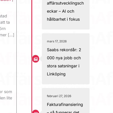
affärsutvecklingsch
eckar – AI och
stad
hållbarhet i fokus
att ta
jörn
 mer […]
mars 17, 2026
Saabs rekordår: 2
000 nya jobb och
stora satsningar i
Linköping
or som
februari 27, 2026
en lite
Fakturafinansiering
– så fungerar det