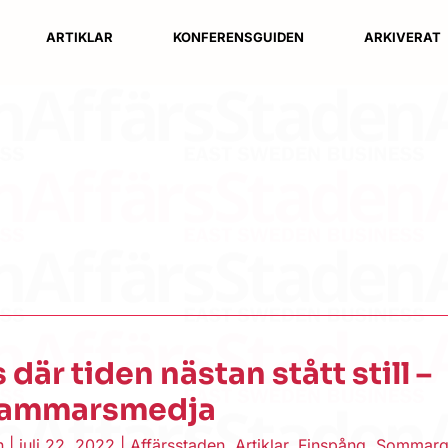
ARTIKLAR
KONFERENSGUIDEN
ARKIVERAT
 där tiden nästan stått still –
Hammarsmedja
en
|
juli 22, 2022
|
Affärsstaden
,
Artiklar
,
Finspång
,
Sommarg