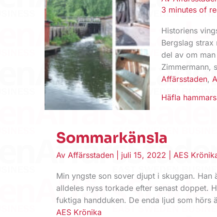
3 minutes of r
Historiens vin
Bergslag strax 
del av om man b
Zimmermann, so
Affärsstaden
,
A
Häfla hammar
Sommarkänsla
Av
Affärsstaden
|
juli 15, 2022
|
AES Krönik
Min yngste son sover djupt i skuggan. Ha
alldeles nyss torkade efter senast doppet. H
fuktiga handduken. De enda ljud som hörs ä
AES Krönika