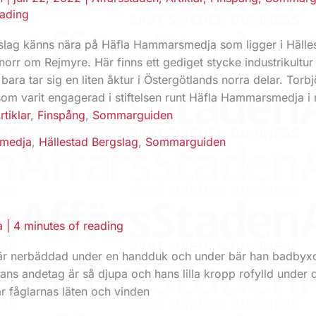
eading
gslag känns nära på Häfla Hammarsmedja som ligger i Hälle
norr om Rejmyre. Här finns ett gediget stycke industrikultur 
ara tar sig en liten åktur i Östergötlands norra delar. Torb
m varit engagerad i stiftelsen runt Häfla Hammarsmedja i
rtiklar
,
Finspång
,
Sommarguiden
smedja
,
Hällestad Bergslag
,
Sommarguiden
a
|
4 minutes of reading
n är nerbäddad under en handduk och under bär han badbyx
ans andetag är så djupa och hans lilla kropp rofylld under d
r fåglarnas läten och vinden