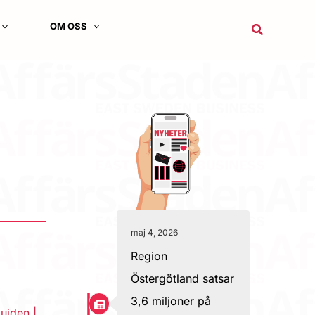
OM OSS
Sök
maj 4, 2026
Region
Östergötland satsar
3,6 miljoner på
uiden
|