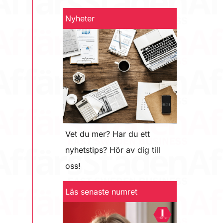
Nyheter
Vet du mer? Har du ett
nyhetstips? Hör av dig till
oss!
Läs senaste numret