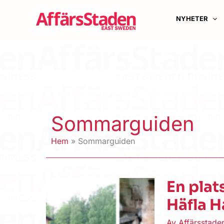
Hoppa
till
NYHETER
innehåll
Sommarguiden
Hem
Sommarguiden
En plats
Häfla 
Av
Affärsstad