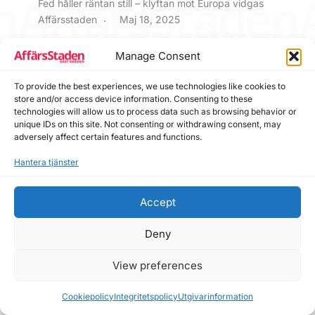
Fed håller räntan still – klyftan mot Europa vidgas
Affärsstaden
Maj 18, 2025
Manage Consent
To provide the best experiences, we use technologies like cookies to
store and/or access device information. Consenting to these
technologies will allow us to process data such as browsing behavior or
unique IDs on this site. Not consenting or withdrawing consent, may
adversely affect certain features and functions.
Hantera tjänster
Accept
Deny
Handel
Mineraler
Utrikes
View preferences
Oljan till lägsta pris på fyra år
Affärsstaden
Maj 7, 2025
Cookiepolicy
Integritetspolicy
Utgivarinformation