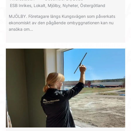
ESB Inrikes
,
Lokalt
,
Mjölby
,
Nyheter
,
Östergötland
MJÖLBY. Företagare längs Kungsvägen som påverkats
ekonomiskt av den pågående ombyggnationen kan nu
ansöka om…