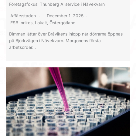
Företagsfokus: Thunberg Allservice i Nävekvarn
Affärsstaden
December 1, 2025
ESB Inrikes
,
Lokalt
,
Östergötland
Dimman lättar över Bråvikens inlopp när dörrarna öppnas
på Björkvägen i Nävekvarn. Morgonens första
arbetsorder…