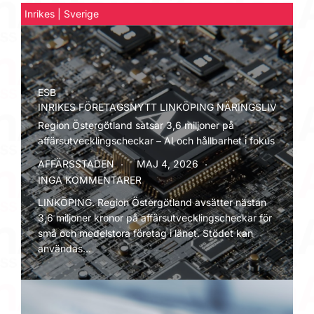
Inrikes | Sverige
ESB
INRIKES
FÖRETAGSNYTT
LINKÖPING
NÄRINGSLIV
ÖSTER
Region Östergötland satsar 3,6 miljoner på
affärsutvecklingscheckar – AI och hållbarhet i fokus
AFFÄRSSTADEN
MAJ 4, 2026
INGA KOMMENTARER
LINKÖPING. Region Östergötland avsätter nästan
3,6 miljoner kronor på affärsutvecklingscheckar för
små och medelstora företag i länet. Stödet kan
användas…