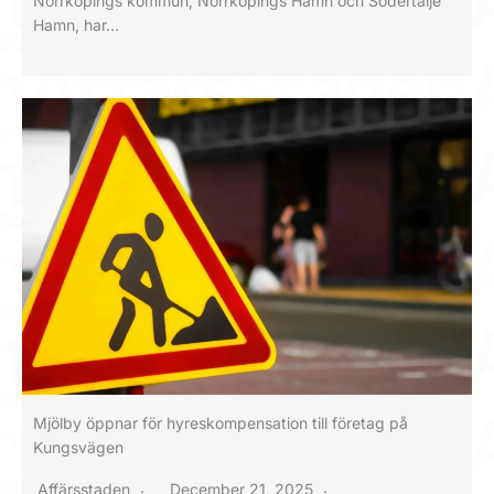
Norrköpings kommun, Norrköpings Hamn och Södertälje
Hamn, har…
Mjölby öppnar för hyreskompensation till företag på
Kungsvägen
Affärsstaden
December 21, 2025