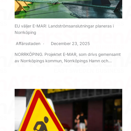
EU väljer E-MAR: Landströmsanslutningar planeras i
Norrköping
Affärsstaden
December 23, 2025
NORRKÖPING. Projektet E-MAR, som drivs gemensamt
av Norrköpings kommun, Norrköpings Hamn och…