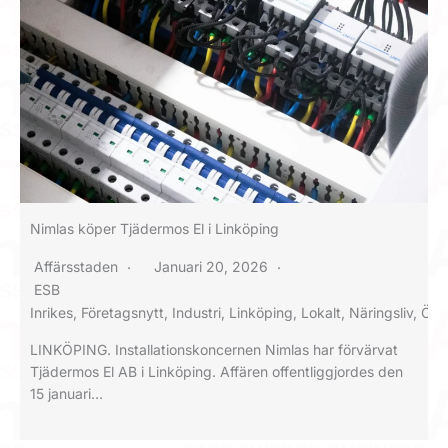
Nimlas köper Tjädermos El i Linköping
Affärsstaden
Januari 20, 2026
ESB
Inrikes
,
Företagsnytt
,
Industri
,
Linköping
,
Lokalt
,
Näringsliv
,
Öst
LINKÖPING. Installationskoncernen Nimlas har förvärvat
Tjädermos El AB i Linköping. Affären offentliggjordes den
15 januari…