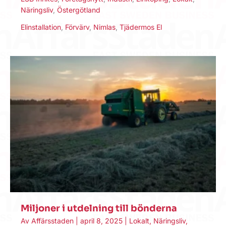
Näringsliv
,
Östergötland
Elinstallation
,
Förvärv
,
Nimlas
,
Tjädermos El
Miljoner i utdelning till bönderna
Av
Affärsstaden
|
april 8, 2025
|
Lokalt
,
Näringsliv
,