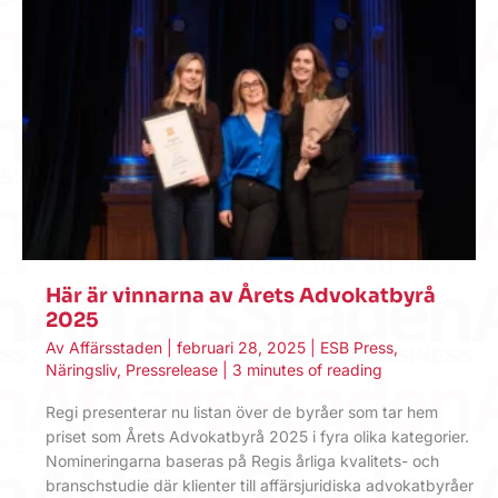
Här är vinnarna av Årets Advokatbyrå
2025
Av
Affärsstaden
|
februari 28, 2025
|
ESB Press
,
Näringsliv
,
Pressrelease
|
3 minutes of reading
Regi presenterar nu listan över de byråer som tar hem
priset som Årets Advokatbyrå 2025 i fyra olika kategorier.
Nomineringarna baseras på Regis årliga kvalitets- och
branschstudie där klienter till affärsjuridiska advokatbyråer