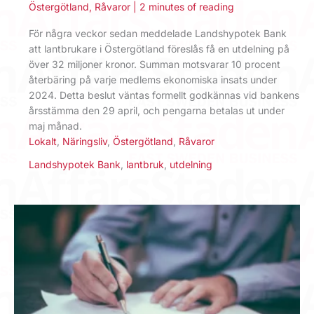
Östergötland
,
Råvaror
|
2 minutes of reading
För några veckor sedan meddelade Landshypotek Bank
att lantbrukare i Östergötland föreslås få en utdelning på
över 32 miljoner kronor. Summan motsvarar 10 procent
återbäring på varje medlems ekonomiska insats under
2024. Detta beslut väntas formellt godkännas vid bankens
årsstämma den 29 april, och pengarna betalas ut under
maj månad.
Lokalt
,
Näringsliv
,
Östergötland
,
Råvaror
Landshypotek Bank
,
lantbruk
,
utdelning