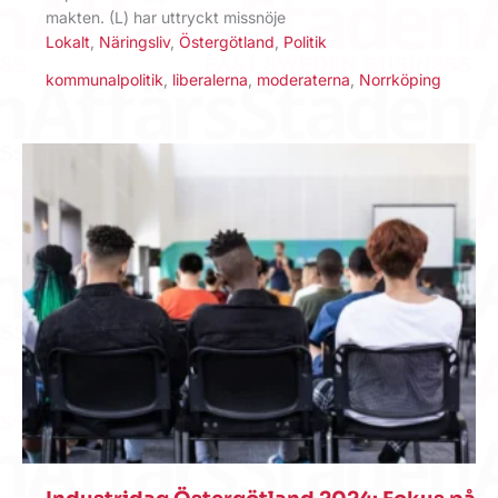
makten. (L) har uttryckt missnöje
Lokalt
,
Näringsliv
,
Östergötland
,
Politik
kommunalpolitik
,
liberalerna
,
moderaterna
,
Norrköping