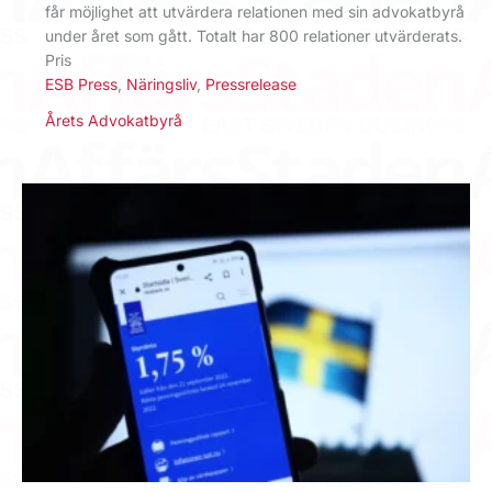
får möjlighet att utvärdera relationen med sin advokatbyrå
under året som gått. Totalt har 800 relationer utvärderats.
Pris
ESB Press
,
Näringsliv
,
Pressrelease
Årets Advokatbyrå