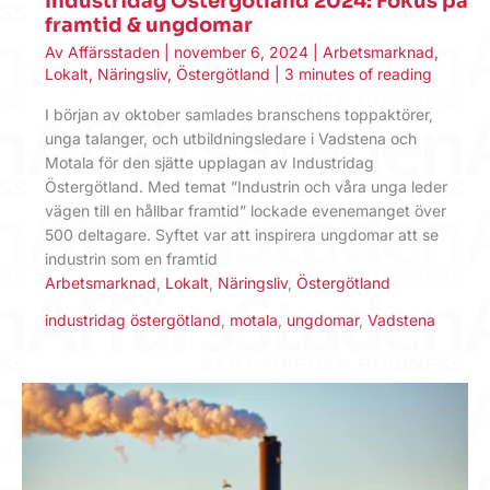
Industridag Östergötland 2024: Fokus på
framtid & ungdomar
Av
Affärsstaden
|
november 6, 2024
|
Arbetsmarknad
,
Lokalt
,
Näringsliv
,
Östergötland
|
3 minutes of reading
I början av oktober samlades branschens toppaktörer,
unga talanger, och utbildningsledare i Vadstena och
Motala för den sjätte upplagan av Industridag
Östergötland. Med temat ”Industrin och våra unga leder
vägen till en hållbar framtid” lockade evenemanget över
500 deltagare. Syftet var att inspirera ungdomar att se
industrin som en framtid
Arbetsmarknad
,
Lokalt
,
Näringsliv
,
Östergötland
industridag östergötland
,
motala
,
ungdomar
,
Vadstena