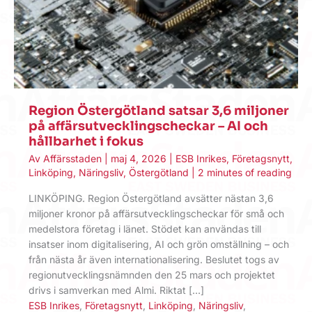
Region Östergötland satsar 3,6 miljoner
på affärsutvecklingscheckar – AI och
hållbarhet i fokus
Av
Affärsstaden
|
maj 4, 2026
|
ESB Inrikes
,
Företagsnytt
,
Linköping
,
Näringsliv
,
Östergötland
|
2 minutes of reading
LINKÖPING. Region Östergötland avsätter nästan 3,6
miljoner kronor på affärsutvecklingscheckar för små och
medelstora företag i länet. Stödet kan användas till
insatser inom digitalisering, AI och grön omställning – och
från nästa år även internationalisering. Beslutet togs av
regionutvecklingsnämnden den 25 mars och projektet
drivs i samverkan med Almi. Riktat […]
ESB Inrikes
,
Företagsnytt
,
Linköping
,
Näringsliv
,