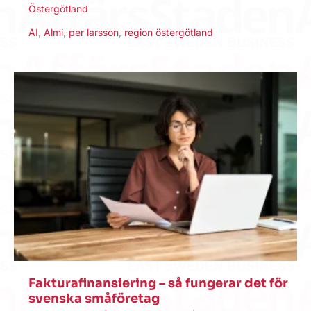
Östergötland
AI
,
Almi
,
per larsson
,
region östergötland
Fakturafinansiering – så fungerar det för
svenska småföretag