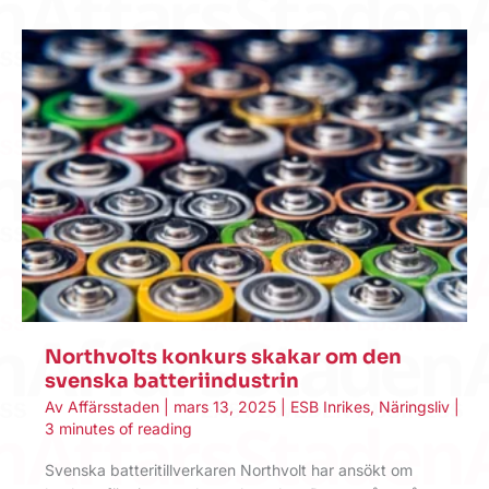
Northvolts konkurs skakar om den
svenska batteriindustrin
Av
Affärsstaden
|
mars 13, 2025
|
ESB Inrikes
,
Näringsliv
|
3 minutes of reading
Svenska batteritillverkaren Northvolt har ansökt om