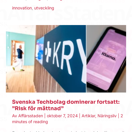
innovation
,
utveckling
Svenska Techbolag dominerar fortsatt:
”Risk för mättnad”
Av
Affärsstaden
|
oktober 7, 2024
|
Artiklar
,
Näringsliv
|
2
minutes of reading