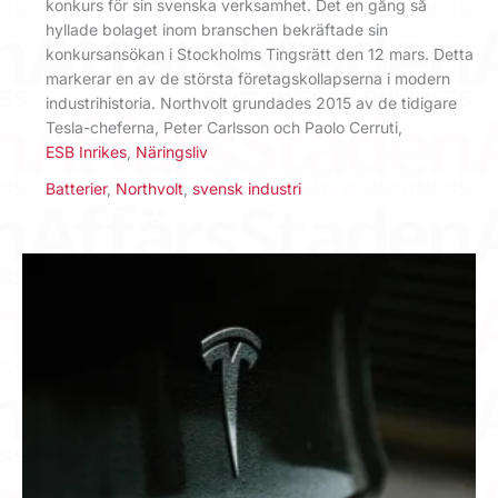
konkurs för sin svenska verksamhet. Det en gång så
hyllade bolaget inom branschen bekräftade sin
konkursansökan i Stockholms Tingsrätt den 12 mars. Detta
markerar en av de största företagskollapserna i modern
industrihistoria. Northvolt grundades 2015 av de tidigare
Tesla-cheferna, Peter Carlsson och Paolo Cerruti,
ESB Inrikes
,
Näringsliv
Batterier
,
Northvolt
,
svensk industri