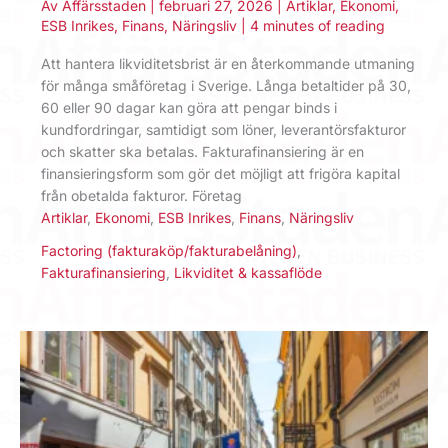
Av
Affärsstaden
|
februari 27, 2026
|
Artiklar
,
Ekonomi
,
ESB Inrikes
,
Finans
,
Näringsliv
|
4 minutes of reading
Att hantera likviditetsbrist är en återkommande utmaning
för många småföretag i Sverige. Långa betaltider på 30,
60 eller 90 dagar kan göra att pengar binds i
kundfordringar, samtidigt som löner, leverantörsfakturor
och skatter ska betalas. Fakturafinansiering är en
finansieringsform som gör det möjligt att frigöra kapital
från obetalda fakturor. Företag
Artiklar
,
Ekonomi
,
ESB Inrikes
,
Finans
,
Näringsliv
Factoring (fakturaköp/fakturabelåning)
,
Fakturafinansiering
,
Likviditet & kassaflöde