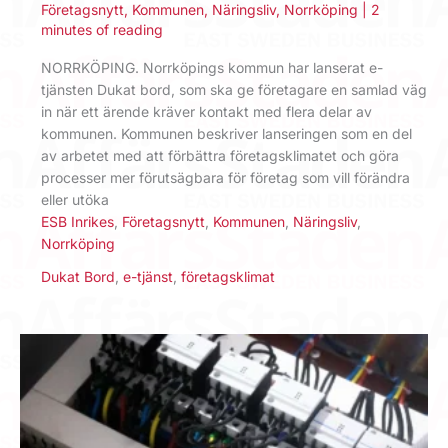
Företagsnytt
,
Kommunen
,
Näringsliv
,
Norrköping
|
2
minutes of reading
NORRKÖPING. Norrköpings kommun har lanserat e-
tjänsten Dukat bord, som ska ge företagare en samlad väg
in när ett ärende kräver kontakt med flera delar av
kommunen. Kommunen beskriver lanseringen som en del
av arbetet med att förbättra företagsklimatet och göra
processer mer förutsägbara för företag som vill förändra
eller utöka
ESB Inrikes
,
Företagsnytt
,
Kommunen
,
Näringsliv
,
Norrköping
Dukat Bord
,
e-tjänst
,
företagsklimat