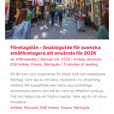
Företagslån – Snabbguide för svenska
småföretagare att använda för 2026
Av
Affärsstaden
|
februari 26, 2026
|
Artiklar
,
Ekonomi
,
ESB Inrikes
,
Finans
,
Näringsliv
|
5 minutes of reading
Ett lån kan vara avgörande för både små och medelstora
företag. Vare sig du vill växa, investera i ny utrustning,
hantera ditt kassaflöde eller klara upp kortsiktiga
ekonomiska behov kan ett lån vara ett effektivt verktyg.
Det kan hjälpa dig att frigöra kapital. Vare sig du vill växa,
investera i
Artiklar
,
Ekonomi
,
ESB Inrikes
,
Finans
,
Näringsliv