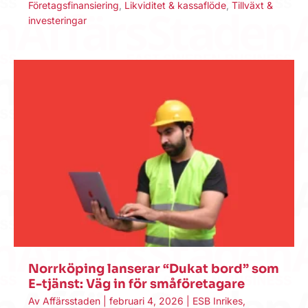
Företagsfinansiering
,
Likviditet & kassaflöde
,
Tillväxt &
investeringar
Norrköping lanserar “Dukat bord” som
E-tjänst: Väg in för småföretagare
Av
Affärsstaden
|
februari 4, 2026
|
ESB Inrikes
,