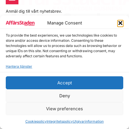
Anmäl dig till vårt nyhetsbrev.
Bli först med det senaste från Affärsstaden.se
Manage Consent
To provide the best experiences, we use technologies like cookies to
Epost
*
store and/or access device information. Consenting to these
technologies will allow us to process data such as browsing behavior or
unique IDs on this site. Not consenting or withdrawing consent, may
adversely affect certain features and functions.
Hantera tjänster
Prenumerera
Accept
Bifoga din pressrelease!
Deny
View preferences
Cookiepolicy
Integritetspolicy
Utgivarinformation