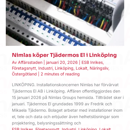
Nimlas köper Tjädermos El i Linköping
Av
Affärsstaden
|
januari 20, 2026
|
ESB Inrikes
,
Företagsnytt
,
Industri
,
Linköping
,
Lokalt
,
Näringsliv
,
Östergötland
|
2 minutes of reading
LINKÖPING. Installationskoncernen Nimlas har förvärvat
Tjädermos El AB i Linköping. Affären offentliggjordes den
15 januari 2026 på Nimlas Groups hemsida. Tillträdet sker i
januari. Tjädermos El grundades 1999 av Fredrik och
Mikaela Tjädermo. Bolaget arbetar med installationer inom
el, tele och data och erbjuder även helhetslösningar som
projektering, belysningssättning och
ESB Inrikes
,
Företagsnytt
,
Industri
,
Linköping
,
Lokalt
,