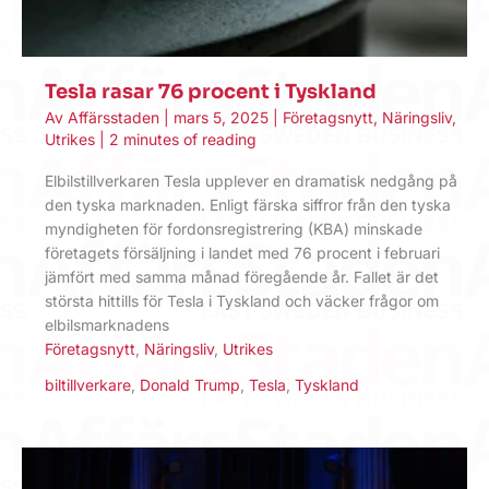
Tesla rasar 76 procent i Tyskland
Av
Affärsstaden
|
mars 5, 2025
|
Företagsnytt
,
Näringsliv
,
Utrikes
|
2 minutes of reading
Elbilstillverkaren Tesla upplever en dramatisk nedgång på
den tyska marknaden. Enligt färska siffror från den tyska
myndigheten för fordonsregistrering (KBA) minskade
företagets försäljning i landet med 76 procent i februari
jämfört med samma månad föregående år. Fallet är det
största hittills för Tesla i Tyskland och väcker frågor om
elbilsmarknadens
Företagsnytt
,
Näringsliv
,
Utrikes
biltillverkare
,
Donald Trump
,
Tesla
,
Tyskland