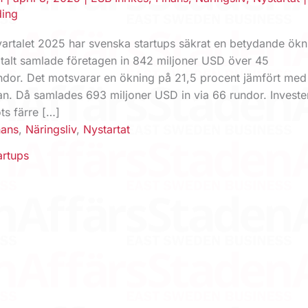
ding
vartalet 2025 har svenska startups säkrat en betydande ökn
Totalt samlade företagen in 842 miljoner USD över 45
undor. Det motsvarar en ökning på 21,5 procent jämfört m
nan. Då samlades 693 miljoner USD in via 66 rundor. Investe
ots färre […]
nans
,
Näringsliv
,
Nystartat
artups