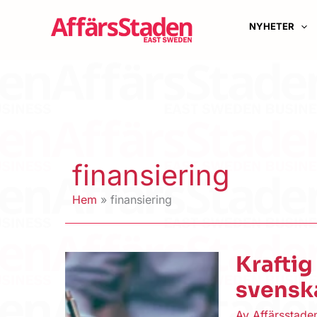
Hoppa
till
NYHETER
innehåll
finansiering
Hem
finansiering
Kraftig
svensk
Av
Affärsstad