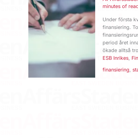
minutes of rea
Under första k
finansiering. 
finansieringsr
period året in
ökade alltså tr
ESB Inrikes
,
Fi
finansiering
,
st