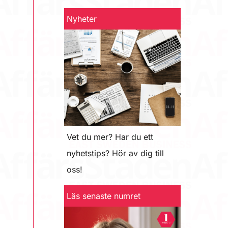
Nyheter
Vet du mer? Har du ett
nyhetstips? Hör av dig till
oss!
Läs senaste numret