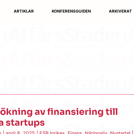
ARTIKLAR
KONFERENSGUIDEN
ARKIVERAT
 ökning av finansiering till
a startups
en
|
april 8, 2025
|
ESB Inrikes
,
Finans
,
Näringsliv
,
Nystartat