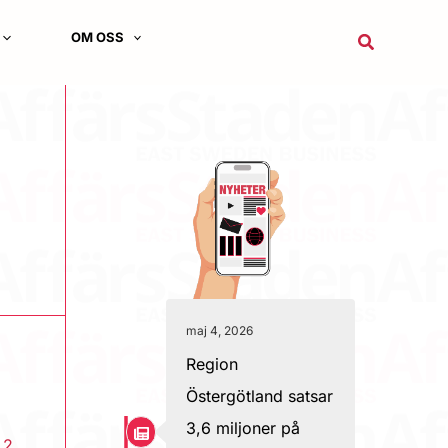
OM OSS
Sök
maj 4, 2026
Region
Östergötland satsar
3,6 miljoner på
|
2