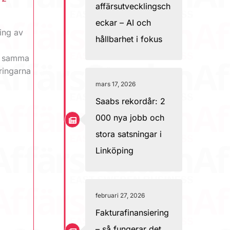
affärsutvecklingsch
eckar – AI och
ing av
hållbarhet i fokus
ed samma
ringarna
mars 17, 2026
Saabs rekordår: 2
000 nya jobb och
stora satsningar i
Linköping
februari 27, 2026
Fakturafinansiering
– så fungerar det