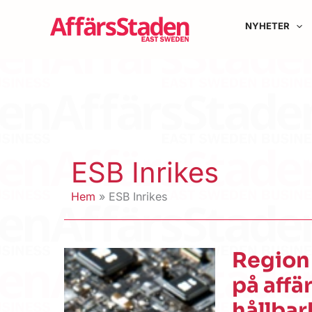
Hoppa
till
NYHETER
innehåll
ESB Inrikes
Hem
ESB Inrikes
Region 
på affä
hållbar