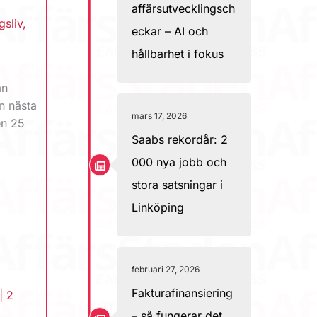
affärsutvecklingsch
gsliv
,
eckar – AI och
hållbarhet i fokus
an
ån nästa
mars 17, 2026
en 25
Saabs rekordår: 2
000 nya jobb och
stora satsningar i
Linköping
februari 27, 2026
Fakturafinansiering
|
2
– så fungerar det