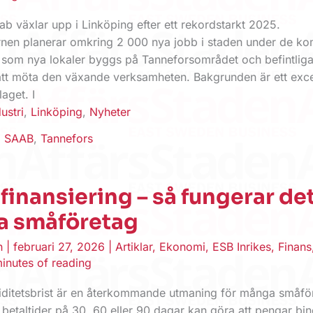
b växlar upp i Linköping efter ett rekordstarkt 2025.
rnen planerar omkring 2 000 nya jobb i staden under de 
t som nya lokaler byggs på Tanneforsområdet och befintliga
tt möta den växande verksamheten. Bakgrunden är ett exce
laget. I
ustri
,
Linköping
,
Nyheter
,
SAAB
,
Tannefors
finansiering – så fungerar det
a småföretag
en
|
februari 27, 2026
|
Artiklar
,
Ekonomi
,
ESB Inrikes
,
Finans
inutes of reading
kviditetsbrist är en återkommande utmaning för många småför
betaltider på 30, 60 eller 90 dagar kan göra att pengar bin