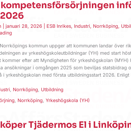
 kompetensförsörjningen inf
 2026
en
|
januari 28, 2026
|
ESB Inrikes
,
Industri
,
Norrköping
,
Utbi
eading
orrköpings kommun uppger att kommunen landar över rikss
lldelningen av yrkeshögskoleutbildningar (YH) med start hös
 kommer efter att Myndigheten för yrkeshögskolan (MYH) 
lka ansökningar i omgången 2025 som beviljas statsbidrag 
 i yrkeshögskolan med första utbildningsstart 2026. Enligt
ustri
,
Norrköping
,
Utbildning
örjning
,
Norrköping
,
Yrkeshögskola (YH)
köper Tjädermos El i Linköpi