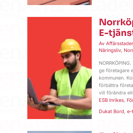
Norrkö
E-tjäns
Av
Affärsstad
Näringsliv
,
Nor
NORRKÖPING. N
ge företagare e
kommunen. Kom
förbättra före
vill förändra el
ESB Inrikes
,
Fö
Dukat Bord
,
e-