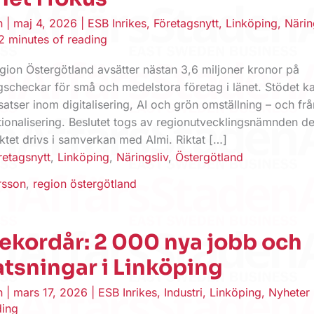
en
|
maj 4, 2026
|
ESB Inrikes
,
Företagsnytt
,
Linköping
,
Närin
2 minutes of reading
ion Östergötland avsätter nästan 3,6 miljoner kronor på
ngscheckar för små och medelstora företag i länet. Stödet k
nsatser inom digitalisering, AI och grön omställning – och fr
ationalisering. Beslutet togs av regionutvecklingsnämnden d
ktet drivs i samverkan med Almi. Riktat […]
retagsnytt
,
Linköping
,
Näringsliv
,
Östergötland
rsson
,
region östergötland
ekordår: 2 000 nya jobb och
atsningar i Linköping
en
|
mars 17, 2026
|
ESB Inrikes
,
Industri
,
Linköping
,
Nyheter
ding