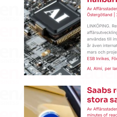
Av
Affärsstad
Östergötland
|
LINKÖPING. Reg
affärsutveckli
användas till i
år även intern
mars och proje
ESB Inrikes
,
Fö
AI
,
Almi
,
per la
Saabs r
stora s
Av
Affärsstad
minutes of rea