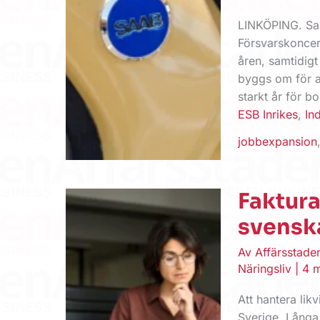
LINKÖPING. Saa
Försvarskonce
åren, samtidig
byggs om för a
starkt år för bo
ESB Inrikes
,
Ind
jobbexpansion
Faktura
svensk
Av
Affärsstad
Näringsliv
|
4 m
Att hantera li
Sverige. Långa 