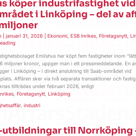
s köper industrifastighet vid
rådet i Linköping – del av af
miljoner
en
|
januari 31, 2026
|
Ekonomi
,
ESB Inrikes
,
Företagsnytt
,
Li
reading
tighetsbolaget Emilshus har köpt fem fastigheter inom “lät
336 miljoner kronor, uppger man i ett pressmeddelande. En a
igger i Linköping – i direkt anslutning till Saab-området vid
plats. Affären sker via två separata transaktioner och fastig
nas tillträdas under februari 2026, enligt
nrikes
,
Företagsnytt
,
Linköping
ghetsaffär
,
industri
-utbildningar till Norrköping 