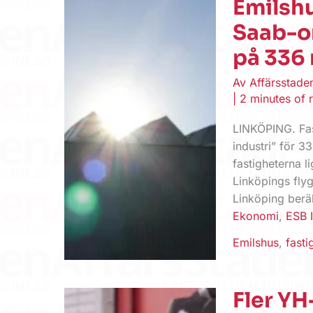
Emilshu
Saab-om
på 336 
Av
Affärsstad
|
2 minutes of 
LINKÖPING. Fas
industri” för 
fastigheterna l
Linköpings flyg
Linköping beräk
Ekonomi
,
ESB I
Emilshus
,
fasti
Fler YH