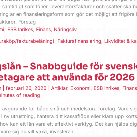
 samtidigt som löner, leverantörsfakturor och skatter ska b
ring är en finansieringsform som gör det möjligt att frigöra 
akturor. Företag
mi
,
ESB Inrikes
,
Finans
,
Näringsliv
turaköp/fakturabelåning)
,
Fakturafinansiering
,
Likviditet & k
slån – Snabbguide för svens
tagare att använda för 2026
en
|
februari 26, 2026
|
Artiklar
,
Ekonomi
,
ESB Inrikes
,
Finan
inutes of reading
a avgörande för både små och medelstora företag. Vare sig 
 i ny utrustning, hantera ditt kassaflöde eller klara upp korts
v kan ett lån vara ett effektivt verktyg. Det kan hjälpa dig
 Vare sig du vill växa, investera i