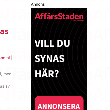
Annons
kas
n
onomi
|
i, men
ras av