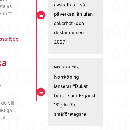
avskaffas – så
etalas.
kapital
påverkas lån utan
säkerhet (och
deklarationen
assaflöde
2027)
ka
februari 4, 2026
Norrköping
s
,
lanserar “Dukat
bord” som E-tjänst:
du vill
Väg in för
iktiga
småföretagare
 att