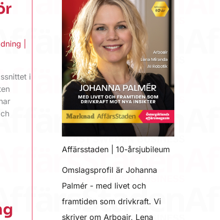
ör
ldning
|
nittet i
ten
har
och
Affärsstaden | 10-årsjubileum
Omslagsprofil är Johanna
Palmér - med livet och
framtiden som drivkraft. Vi
ng
skriver om Arboair, Lena