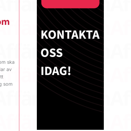
som
som ska
lar av
tt
ag som