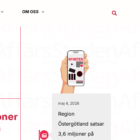
OM OSS
Sök
maj 4, 2026
Region
oner
Östergötland satsar
h
3,6 miljoner på