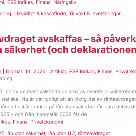
mi
,
ESB Inrikes
,
Finans
,
Näringsliv
ering
,
Likviditet & kassaflöde
,
Tillväxt & investeringar
draget avskaffas – så påver
n säkerhet (och deklaratione
en
|
februari 13, 2026
|
Artiklar
,
ESB Inrikes
,
Finans
,
Privatek
eading
är en av de mest välkända delarna av svensk privatekonom
 statiska. Nu är det tydligt att en viktig del av ränteavdraget
många hushåll: räntor på lån utan säkerhet får bara delvis d
2025 – och från inkomstår 2026 får de
rikes
,
Finans
,
Privatekonomi
27
,
lån utan säkerhet
,
lån utan UC
,
ränteavdraget