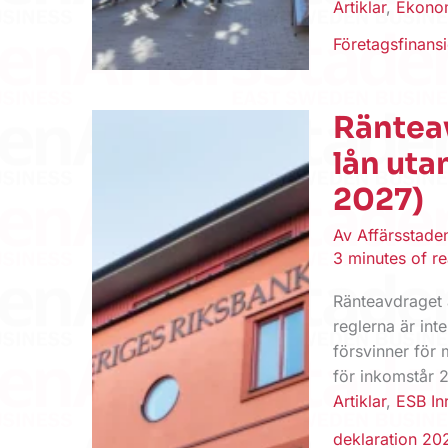
Artiklar
,
Ekono
Företagsfinansi
Ränteav
lån uta
2027)
Av
Affärsstad
3 minutes of r
Ränteavdraget 
reglerna är inte
försvinner för 
för inkomstår 
Artiklar
,
ESB In
deklaration 20