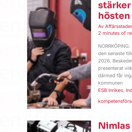
stärker
hösten
Av
Affärsstad
2 minutes of r
NORRKÖPING. N
den senaste ti
2026. Beskedet
presenterat vi
därmed får ingå
kommunen
ESB Inrikes
,
Ind
kompetensförs
Nimlas 