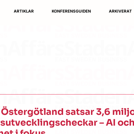
ARTIKLAR
KONFERENSGUIDEN
ARKIVERAT
Östergötland satsar 3,6 milj
rsutvecklingscheckar – AI oc
het i fokus