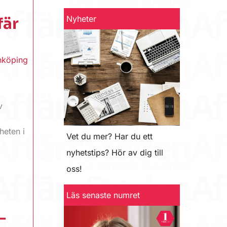
Nyheter
fär
nköping
t
v
heten i
Vet du mer? Har du ett
nyhetstips? Hör av dig till
oss!
Läs senaste numret
–