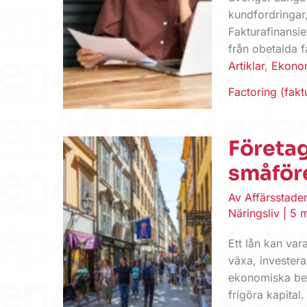
kundfordringar,
Fakturafinansie
från obetalda f
Artiklar
,
Ekono
Factoring (fak
Företag
småföre
Av
Affärsstad
Näringsliv
|
5 m
Ett lån kan var
växa, investera
ekonomiska beho
frigöra kapital.