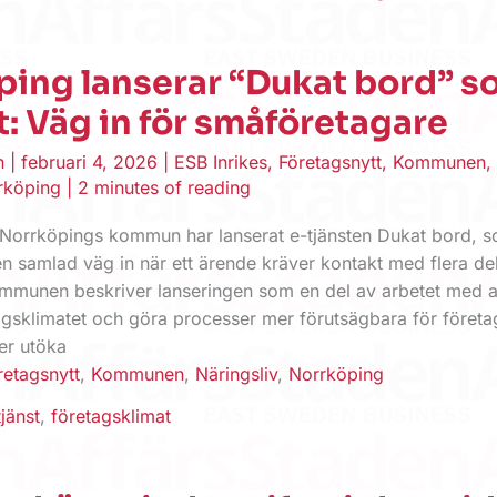
ping lanserar “Dukat bord” 
t: Väg in för småföretagare
en
|
februari 4, 2026
|
ESB Inrikes
,
Företagsnytt
,
Kommunen
,
rköping
|
2 minutes of reading
orrköpings kommun har lanserat e-tjänsten Dukat bord, 
n samlad väg in när ett ärende kräver kontakt med flera de
munen beskriver lanseringen som en del av arbetet med a
tagsklimatet och göra processer mer förutsägbara för föret
ler utöka
retagsnytt
,
Kommunen
,
Näringsliv
,
Norrköping
tjänst
,
företagsklimat