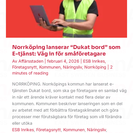
Norrköping lanserar “Dukat bord” som
E-tjänst: Väg in för småföretagare
Av
Affärsstaden
|
februari 4, 2026
|
ESB Inrikes
,
Företagsnytt
,
Kommunen
,
Näringsliv
,
Norrköping
|
2
minutes of reading
NORRKÖPING. Norrköpings kommun har lanserat e-
tjänsten Dukat bord, som ska ge företagare en samlad väg
in när ett ärende kräver kontakt med flera delar av
kommunen. Kommunen beskriver lanseringen som en del
av arbetet med att förbättra företagsklimatet och göra
processer mer förutsägbara för företag som vill förändra
eller utöka
ESB Inrikes
,
Företagsnytt
,
Kommunen
,
Näringsliv
,