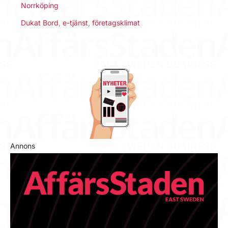
Norrköping
Dukat Bord
,
e-tjänst
,
företagsklimat
Annons