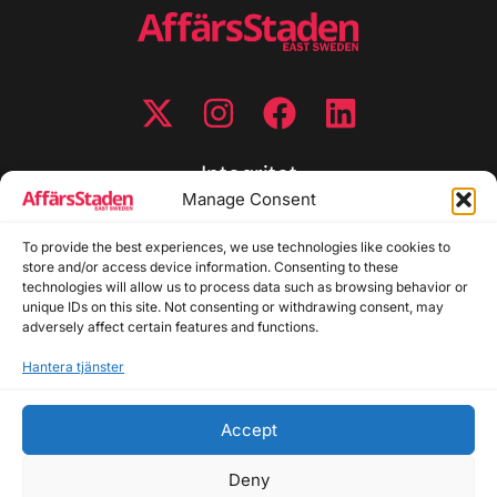
Integritet
Manage Consent
Integritetspolicy
To provide the best experiences, we use technologies like cookies to
Cookiepolicy
store and/or access device information. Consenting to these
Disclaimer
technologies will allow us to process data such as browsing behavior or
Redaktionell policy
unique IDs on this site. Not consenting or withdrawing consent, may
Utgivarinformation
adversely affect certain features and functions.
Hantera tjänster
Kontakta oss
Accept
Allmänna frågor: info@affarsstaden.se | Tipsa
redaktionen: tips@affarsstaden.se | Annonsera:
Deny
annons@affarsstaden.se