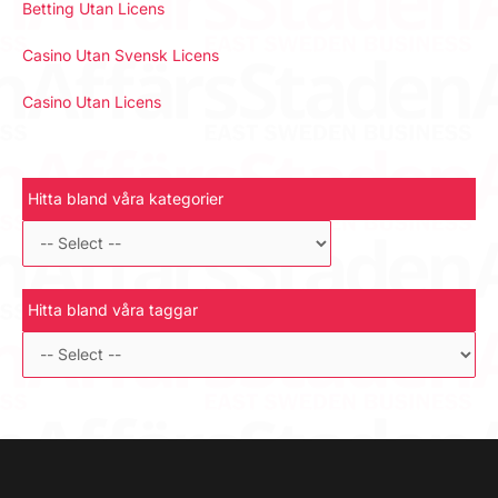
Betting Utan Licens
Casino Utan Svensk Licens
Casino Utan Licens
Hitta bland våra kategorier
Hitta bland våra taggar