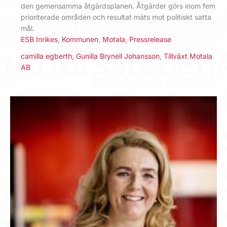
den gemensamma åtgärdsplanen. Åtgärder görs inom fem
prioriterade områden och resultat mäts mot politiskt satta
mål.
ESB Inrikes
,
Kommunen
,
Motala
,
Pressrelease
camilla egberth
,
Gunilla Brynell Johansson
,
Tillväxt Motala
AB