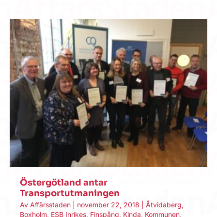
Östergötland antar
Transportutmaningen
Av
Affärsstaden
|
november 22, 2018
|
Åtvidaberg
,
Boxholm
,
ESB Inrikes
,
Finspång
,
Kinda
,
Kommunen
,