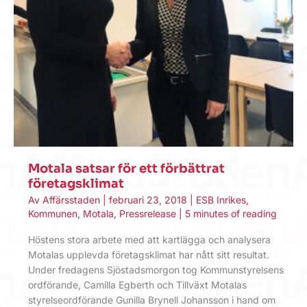
Motala satsar för ett förbättrat
företagsklimat
Av
Affärsstaden
|
februari 23, 2018
|
ESB Inrikes
,
Kommunen
,
Motala
,
Pressrelease
|
5 minutes of reading
Höstens stora arbete med att kartlägga och analysera
Motalas upplevda företagsklimat har nått sitt resultat.
Under fredagens Sjöstadsmorgon tog Kommunstyrelsens
ordförande, Camilla Egberth och Tillväxt Motalas
styrelseordförande Gunilla Brynell Johansson i hand om