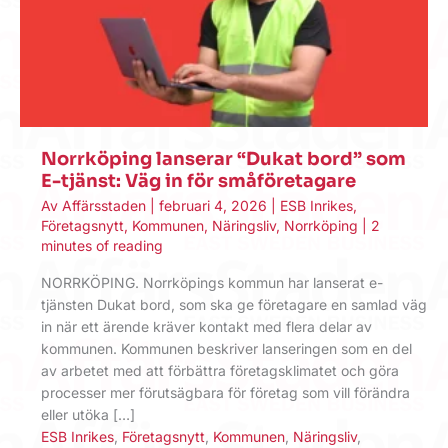
Norrköping lanserar “Dukat bord” som
E-tjänst: Väg in för småföretagare
Av
Affärsstaden
|
februari 4, 2026
|
ESB Inrikes
,
Företagsnytt
,
Kommunen
,
Näringsliv
,
Norrköping
|
2
minutes of reading
NORRKÖPING. Norrköpings kommun har lanserat e-
tjänsten Dukat bord, som ska ge företagare en samlad väg
in när ett ärende kräver kontakt med flera delar av
kommunen. Kommunen beskriver lanseringen som en del
av arbetet med att förbättra företagsklimatet och göra
processer mer förutsägbara för företag som vill förändra
eller utöka […]
ESB Inrikes
,
Företagsnytt
,
Kommunen
,
Näringsliv
,