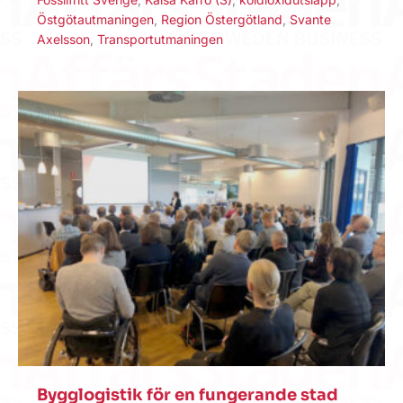
Östgötautmaningen
,
Region Östergötland
,
Svante
Axelsson
,
Transportutmaningen
Bygglogistik för en fungerande stad