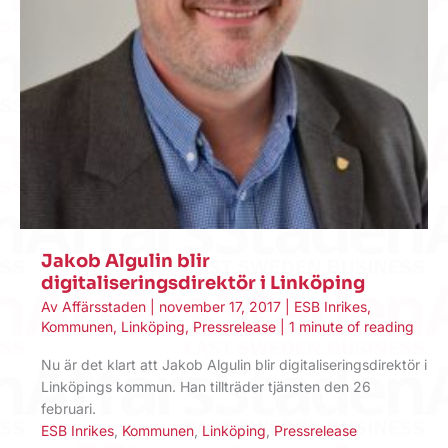
Jakob Algulin blir
digitaliseringsdirektör i Linköping
Av
Affärsstaden
|
november 17, 2017
|
ESB Inrikes
,
Kommunen
,
Linköping
,
Pressrelease
|
1 minute of reading
Nu är det klart att Jakob Algulin blir digitaliseringsdirektör i
Linköpings kommun. Han tillträder tjänsten den 26
februari.
ESB Inrikes
,
Kommunen
,
Linköping
,
Pressrelease