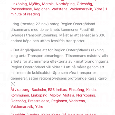
Linköping
,
Mjölby
,
Motala
,
Norrköping
,
Ödeshög
,
Pressrelease
,
Regionen
,
Vadstena
,
Valdemarsvik
,
Ydre
|
1
minute of reading
I dag (torsdag 22 nov) antog Region Östergötland
tillsammans med tio av länets kommuner Fossilfritt
Sveriges transportutmaning. Målet är att senast år 2030
endast köpa och utföra fossilfria transporter.
– Det är glädjande att för Region Östergötlands räkning
idag anta Transportutmaningen. Tillsammans måste vi alla
arbeta för att minimera effekterna av klimatförändringarna.
Region Östergötland vill bidra till att nå målet genom att
minimera de koldioxidutsläpp som våra transporter
genererar, säger regionstyrelsens ordförande Kaisa Karro
(S).
Åtvidaberg
,
Boxholm
,
ESB Inrikes
,
Finspång
,
Kinda
,
Kommunen
,
Linköping
,
Mjölby
,
Motala
,
Norrköping
,
Ödeshög
,
Pressrelease
,
Regionen
,
Vadstena
,
Valdemarsvik
,
Ydre
Fossilfritt Sverige
,
Kaisa Karro (S)
,
koldioxidutsläpp
,