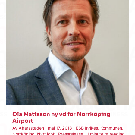
Ola Mattsson ny vd för Norrköping
Airport
Av
Affärsstaden
|
maj 17, 2018
|
ESB Inrikes
,
Kommunen
,
Norrköping
,
Nytt jobb
,
Pressrelease
|
1 minute of reading