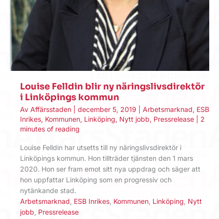
Louise Felldin blir ny näringslivsdirektör
i Linköpings kommun
Av
Affärsstaden
|
december 5, 2019
|
Arbetsmarknad
,
ESB
Inrikes
,
Kommunen
,
Linköping
,
Nytt jobb
,
Pressrelease
|
2
minutes of reading
Louise Felldin har utsetts till ny näringslivsdirektör i
Linköpings kommun. Hon tillträder tjänsten den 1 mars
2020. Hon ser fram emot sitt nya uppdrag och säger att
hon uppfattar Linköping som en progressiv och
nytänkande stad.
Arbetsmarknad
,
ESB Inrikes
,
Kommunen
,
Linköping
,
Nytt
jobb
,
Pressrelease