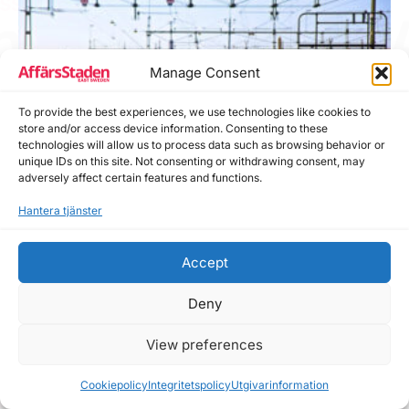
Manage Consent
To provide the best experiences, we use technologies like cookies to
store and/or access device information. Consenting to these
technologies will allow us to process data such as browsing behavior or
unique IDs on this site. Not consenting or withdrawing consent, may
adversely affect certain features and functions.
Hantera tjänster
Spanska Rover Alcisa bygger
Accept
Kardonbanan
Av
Affärsstaden
|
september 15, 2017
|
ESB Inrikes
,
Deny
Kommunen
,
Norrköping
,
Ostlänken
|
1 minute of reading
Nu har besked kommit om tilldelning för projekt
View preferences
Ostlänkens första entreprenad. Mark- och
anläggningsentreprenaden för byggnation av
Cookiepolicy
Integritetspolicy
Utgivarinformation
Kardonbanan har tilldelats det spanska företaget Rover