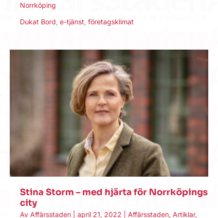
Norrköping
Dukat Bord
,
e-tjänst
,
företagsklimat
Stina Storm – med hjärta för Norrköpings
city
Av
Affärsstaden
|
april 21, 2022
|
Affärsstaden
,
Artiklar
,