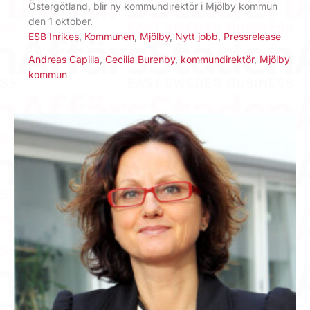
Östergötland, blir ny kommundirektör i Mjölby kommun
den 1 oktober.
ESB Inrikes
,
Kommunen
,
Mjölby
,
Nytt jobb
,
Pressrelease
Andreas Capilla
,
Cecilia Burenby
,
kommundirektör
,
Mjölby
kommun