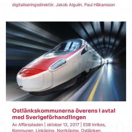
digitaliseringsdirektör
,
Jakob Algulin
,
Paul Håkansson
Ostlänkskommunerna överens i avtal
med Sverigeförhandlingen
Av
Affärsstaden
|
oktober 13, 2017
|
ESB Inrikes
,
Kommunen
,
Linköping
,
Norrköping
,
Ostlänken
,