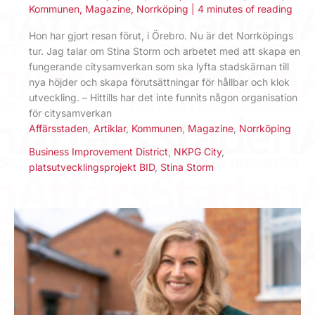
Kommunen
,
Magazine
,
Norrköping
|
4 minutes of reading
Hon har gjort resan förut, i Örebro. Nu är det Norrköpings
tur. Jag talar om Stina Storm och arbetet med att skapa en
fungerande citysamverkan som ska lyfta stadskärnan till
nya höjder och skapa förutsättningar för hållbar och klok
utveckling. – Hittills har det inte funnits någon organisation
för citysamverkan
Affärsstaden
,
Artiklar
,
Kommunen
,
Magazine
,
Norrköping
Business Improvement District
,
NKPG City
,
platsutvecklingsprojekt BID
,
Stina Storm