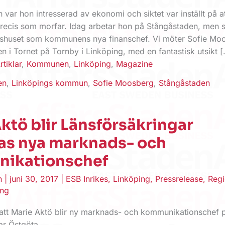
 var hon intresserad av ekonomi och siktet var inställt på at
precis som morfar. Idag arbetar hon på Stångåstaden, men s
dshuset som kommunens nya finanschef. Vi möter Sofie Mo
n i Tornet på Tornby i Linköping, med en fantastisk utsikt 
rtiklar
,
Kommunen
,
Linköping
,
Magazine
en
,
Linköpings kommun
,
Sofie Moosberg
,
Stångåstaden
ktö blir Länsförsäkringar
as nya marknads- och
ikationschef
en
|
juni 30, 2017
|
ESB Inrikes
,
Linköping
,
Pressrelease
,
Reg
ing
t att Marie Aktö blir ny marknads- och kommunikationschef 
ar Östgöta.