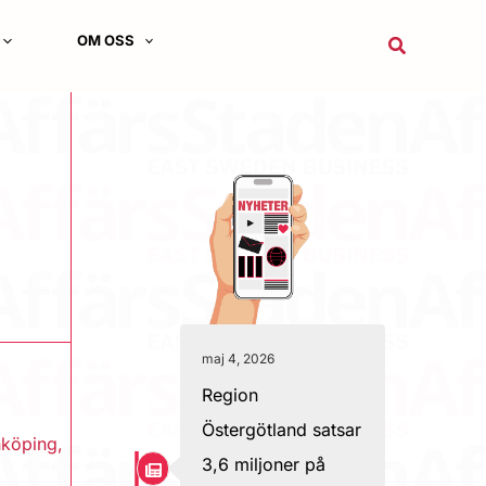
OM OSS
Sök
maj 4, 2026
Region
Östergötland satsar
nköping
,
3,6 miljoner på