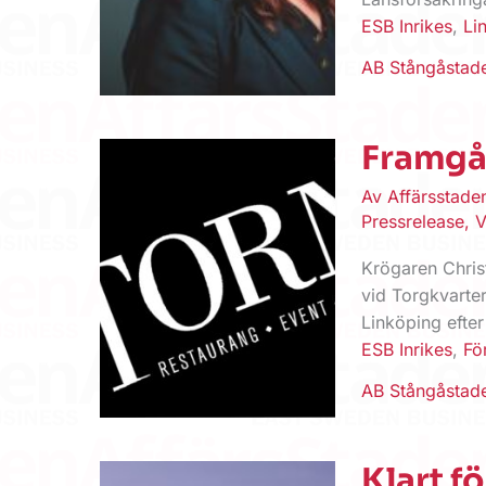
ESB Inrikes
,
Li
AB Stångåstad
Framgån
Av
Affärsstad
Pressrelease
,
V
Krögaren Chris
vid Torgkvarter
Linköping efte
ESB Inrikes
,
Fö
AB Stångåstad
Klart f