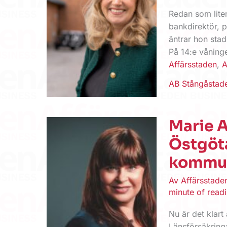
Redan som liten
bankdirektör, 
äntrar hon sta
På 14:e våninge
Affärsstaden
,
A
AB Stångåstad
Marie A
Östgöt
kommun
Av
Affärsstad
minute of read
Nu är det klar
Länsförsäkring