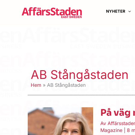
Hoppa
till
NYHETER
innehåll
AB Stångåstaden
Hem
AB Stångåstaden
På väg
Av
Affärsstad
Magazine
|
8 m