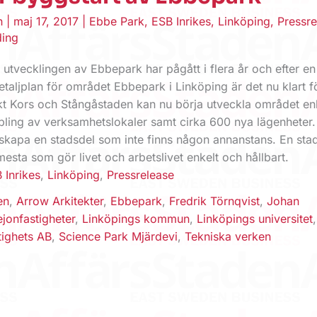
en
|
maj 17, 2017
|
Ebbe Park
,
ESB Inrikes
,
Linköping
,
Pressre
ding
 utvecklingen av Ebbepark har pågått i flera år och efter en
taljplan för området Ebbepark i Linköping är det nu klart f
kt Kors och Stångåstaden kan nu börja utveckla området enl
ling av verksamhetslokaler samt cirka 600 nya lägenheter.
 skapa en stadsdel som inte finns någon annanstans. En sta
mesta som gör livet och arbetslivet enkelt och hållbart.
 Inrikes
,
Linköping
,
Pressrelease
en
,
Arrow Arkitekter
,
Ebbepark
,
Fredrik Törnqvist
,
Johan
ejonfastigheter
,
Linköpings kommun
,
Linköpings universitet
tighets AB
,
Science Park Mjärdevi
,
Tekniska verken