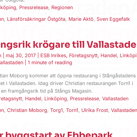
nköping
,
Pressrelease
,
Regionen
en
,
Länsförsäkringar Östgöta
,
Marie Aktö
,
Sven Eggefalk
gsrik krögare till Vallastad
en
|
maj 30, 2017
|
ESB Inrikes
,
Företagsnytt
,
Handel
,
Linköp
allastaden
|
1 minute of reading
tian Moborg kommer att öppna restaurang i Stångåstadens 
et i Vallastaden. Idag driver Christian restaurangen Torn1 i
r en framgångsrik tid på Stångs Magasin.
retagsnytt
,
Handel
,
Linköping
,
Pressrelease
,
Vallastaden
en
,
Christian Moborg
,
Torg1
,
Torn1
,
Ulrika Frost
,
Vallastade
ör byggstart av Ebbepark