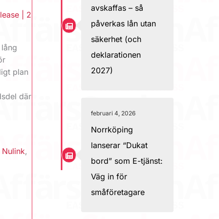
avskaffas – så
lease
|
2
påverkas lån utan
säkerhet (och
 lång
deklarationen
ör
2027)
igt plan
dsdel där
februari 4, 2026
Norrköping
lanserar “Dukat
,
Nulink
,
bord” som E-tjänst:
Väg in för
småföretagare