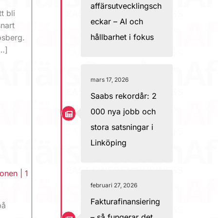
affärsutvecklingsch
t bli
eckar – AI och
nart
hållbarhet i fokus
osberg.
[…]
mars 17, 2026
Saabs rekordår: 2
000 nya jobb och
stora satsningar i
Linköping
ionen
|
1
februari 27, 2026
Fakturafinansiering
på
– så fungerar det