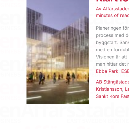
Av
Affärsstad
minutes of rea
Planeringen för
process med de
byggstart. San
med en fördubb
Visionen är att
man hittar det 
Ebbe Park
,
ESB
AB Stångåstad
Kristiansson
,
L
Sankt Kors Fas