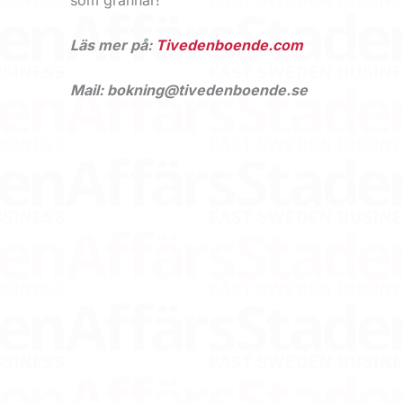
som grannar!
Läs mer på:
Tivedenboende.com
Mail: bokning@tivedenboende.se