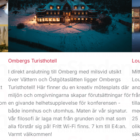
Ombergs Turisthotell
Lou
I direkt anslutning till Omberg med milsvid utsikt
Mit
över Vättern och Östgötaslätten ligger Ombergs
Lou
t
Turisthotell! Här finner du en kreativ mötesplats där
ano
miljön och omgivningarna skapar förutsättningar för
frå
Som
en givande helhetsupplevelse för konferensen -
til
både inomhus och utomhus. Maten är vår signatur.
med
Vår filosofi är laga mat från grunden och mat som
25 
alla förstår sig på! Fritt Wi-Fi finns. 7 km till E4:an.
oli
Varmt välkommen!
säk