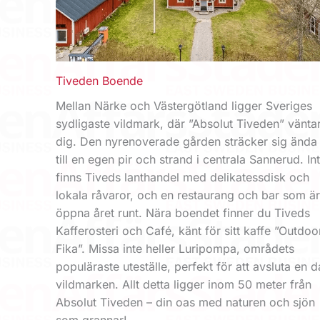
Tiveden Boende
Mellan Närke och Västergötland ligger Sveriges
sydligaste vildmark, där ”Absolut Tiveden” vänta
dig. Den nyrenoverade gården sträcker sig ända
till en egen pir och strand i centrala Sannerud. Inti
finns Tiveds lanthandel med delikatessdisk och
lokala råvaror, och en restaurang och bar som är
öppna året runt. Nära boendet finner du Tiveds
Kafferosteri och Café, känt för sitt kaffe ”Outdoo
Fika”. Missa inte heller Luripompa, områdets
populäraste uteställe, perfekt för att avsluta en d
vildmarken. Allt detta ligger inom 50 meter från
Absolut Tiveden – din oas med naturen och sjön