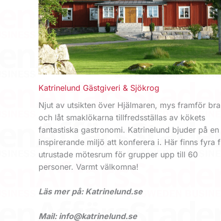
Katrinelund Gästgiveri & Sjökrog
Njut av utsikten över Hjälmaren, mys framför br
och låt smaklökarna tillfredsställas av kökets
fantastiska gastronomi. Katrinelund bjuder på en
inspirerande miljö att konferera i. Här finns fyra f
utrustade mötesrum för grupper upp till 60
personer. Varmt välkomna!
Läs mer på: Katrinelund.se
Mail: info@katrinelund.se