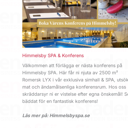
Himmelsby SPA & Konferens
Välkommen att förlägga er nästa konferens på
Himmelsby SPA. Här får ni njuta av 2500 m²
Romersk LYX i vår exkl­usiva simhall & SPA, utsök
mat och ändamålsenliga konferensrum. Hos oss
skräddarsyr ni er vistelse efter egna önskemål! 
bäddat för en fantastisk konferens!
Läs mer på: Himmelsbyspa.se