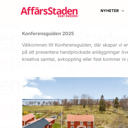
Hoppa
till
NYHETER
innehåll
Konferensguiden 2025
Välkommen till Konferensguiden, där skapar vi en k
på att presentera handplockade anläggningar över 
kreativa samtal, avkoppling eller fest kommer ni 