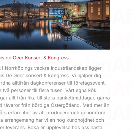
is de Geer Konsert & Kongress
t i Norrköpings vackra Industrilandskap ligger
is De Geer konsert & kongress. Vi hjälper dig
rdna alltifrån dagkonferenser till företagsevent,
n två personer till flera tusen. Vårt egna kök
lagar allt från fika till stora bankettmiddagar, gärna
 råvaror från bördiga Östergötland. Med mer än
års erfarenhet av att producera och genomföra
ka arrangemang har vi en hög kundnöjdhet och
er leverans. Boka er upplevelse hos oss nästa