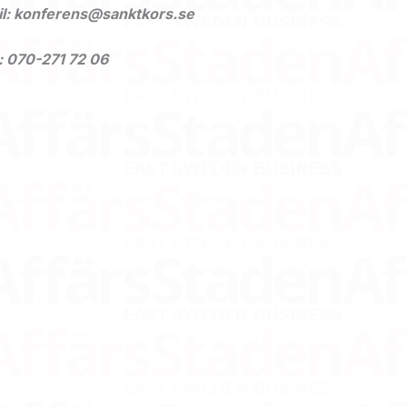
l: konferens@sanktkors.se
: 070-271 72 06