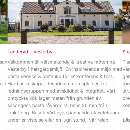
Landeryd – Vesterby
Sp
asan
Välkommen till välsmakande & kreativa möten på
Pla
Vesterby i herrgårdsmiljö. En inspirerande miljö med
Var
bästa service & omtanke för er konferens & fest.
gen
ullt
Här har vi skapat den ideala mötesplatsen för
för
ledningsgruppen med avskildhet & integritet. Vårt
utr
omtyckta kök lagar maten från grunden av
pre
säsongens bästa råvaror. Vi finns 20 min från
kon
Linköping. Besök vårt nya spännande aktivitetsrum
under er vistelse eller en lugn stund i vår relax.
Läs