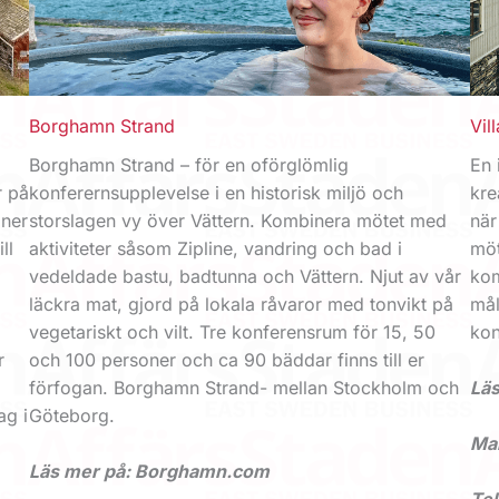
Borghamn Strand
Vil
Borghamn Strand – för en oförglömlig
En 
r på
konferernsupplevelse i en historisk miljö och
kre
 ner
storslagen vy över Vättern. Kombinera mötet med
när
ll
aktiviteter såsom Zipline, vandring och bad i
möt
vedeldade bastu, badtunna och Vättern. Njut av vår
kom
läckra mat, gjord på lokala råvaror med tonvikt på
mål
vegetariskt och vilt. Tre konferens­rum för 15, 50
kon
r
och 100 personer och ca 90 bäddar finns till er
förfogan. Borghamn Strand- mellan Stockholm och
Läs
ag i
Göteborg.
Mai
Läs mer på: Borghamn.com