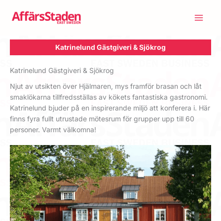
Hoppa
till
innehåll
Katrinelund Gästgiveri & Sjökrog
Katrinelund Gästgiveri & Sjökrog
Njut av utsikten över Hjälmaren, mys framför brasan och låt
smaklökarna tillfredsställas av kökets fantastiska gastronomi.
Katrinelund bjuder på en inspirerande miljö att konferera i. Här
finns fyra fullt utrustade mötesrum för grupper upp till 60
personer. Varmt välkomna!