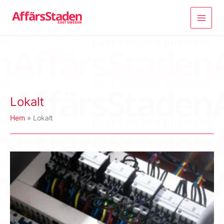
Hoppa
till
innehåll
Lokalt
Hem
Lokalt