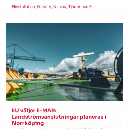
Elinstallation
,
Förvärv
,
Nimlas
,
Tjädermos El
EU väljer E-MAR:
Landströmsanslutningar planeras i
Norrköping