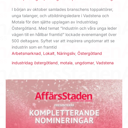
I början av oktober samlades branschens toppaktörer,
unga talanger, och utbildningsledare i Vadstena och
Motala för den sjätte upplagan av Industridag
Östergötland. Med temat ”Industrin och våra unga leder
vägen till en hållbar framtid” lockade evenemanget över
500 deltagare. Syftet var att inspirera ungdomar att se
industrin som en framtid
Arbetsmarknad
,
Lokalt
,
Näringsliv
,
Östergötland
industridag östergötland
,
motala
,
ungdomar
,
Vadstena