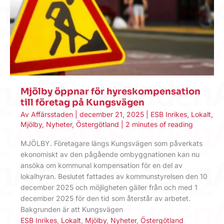
Mjölby öppnar för hyreskompensation
till företag på Kungsvägen
Av
Affärsstaden
|
december 21, 2025
|
ESB Inrikes
,
Lokalt
,
Mjölby
,
Nyheter
,
Östergötland
|
2 minutes of reading
MJÖLBY. Företagare längs Kungsvägen som påverkats
ekonomiskt av den pågående ombyggnationen kan nu
ansöka om kommunal kompensation för en del av
lokalhyran. Beslutet fattades av kommunstyrelsen den 10
december 2025 och möjligheten gäller från och med 1
december 2025 för den tid som återstår av arbetet.
Bakgrunden är att Kungsvägen
ESB Inrikes
,
Lokalt
,
Mjölby
,
Nyheter
,
Östergötland