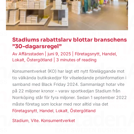
Stadiums rabattslarv blottar branschens
”30-dagars­regel”
Av
Affärsstaden
|
juni 9, 2025
|
Företagsnytt
,
Handel
,
Lokalt
,
Östergötland
|
3 minutes of reading
Konsumentverket (KO) har lagt ett nytt föreläggande mot
tio välkända butikskedjor för vilseledande prisinformation i
samband med Black Friday 2024. Sammanlagt hotar vite
på 22 miljoner kronor – varav sportkedjan Stadium från
Norrköping står för fyra miljoner. Sedan 1 september 2022
måste företag som lockar med reor alltid visa det
Företagsnytt
,
Handel
,
Lokalt
,
Östergötland
Stadium
,
Vite. Konsumentverket