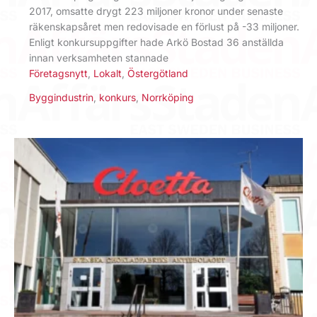
2017, omsatte drygt 223 miljoner kronor under senaste
räkenskapsåret men redovisade en förlust på -33 miljoner.
Enligt konkursuppgifter hade Arkö Bostad 36 anställda
innan verksamheten stannade
Företagsnytt
,
Lokalt
,
Östergötland
Byggindustrin
,
konkurs
,
Norrköping