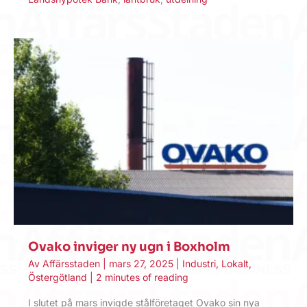
Ovako inviger ny ugn i Boxholm
Av
Affärsstaden
|
mars 27, 2025
|
Industri
,
Lokalt
,
Östergötland
|
2 minutes of reading
I slutet på mars invigde stålföretaget Ovako sin nya