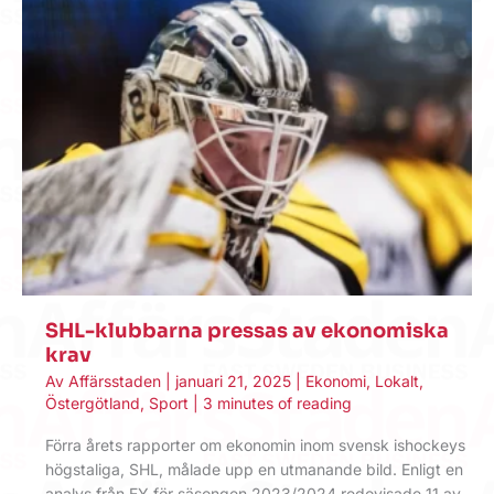
SHL-klubbarna pressas av ekonomiska
krav
Av
Affärsstaden
|
januari 21, 2025
|
Ekonomi
,
Lokalt
,
Östergötland
,
Sport
|
3 minutes of reading
Förra årets rapporter om ekonomin inom svensk ishockeys
högstaliga, SHL, målade upp en utmanande bild. Enligt en
analys från EY för säsongen 2023/2024 redovisade 11 av