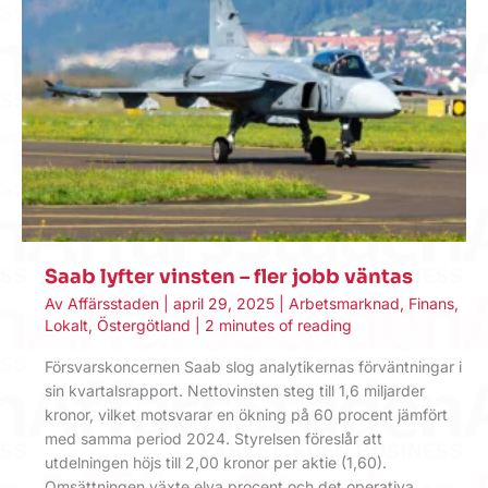
Saab lyfter vinsten – fler jobb väntas
Av
Affärsstaden
|
april 29, 2025
|
Arbetsmarknad
,
Finans
,
Lokalt
,
Östergötland
|
2 minutes of reading
Försvars­koncernen Saab slog analytikernas förväntningar i
sin kvartals­rapport. Netto­vinsten steg till 1,6 miljarder
kronor, vilket motsvarar en ökning på 60 procent jämfört
med samma period 2024. Styrelsen föreslår att
utdelningen höjs till 2,00 kronor per aktie (1,60).
Omsättningen växte elva procent och det operativa