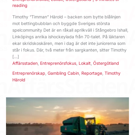
reading
Timothy “Timman” Härold – backen som bytte blålinjen
mot bettingbubblan och byggde Sveriges största
spelcommunity Det är en råkall aprilkväll i Stångebro Ishall,
Linköpings anrika ishockey­lada från 70-talet. På läktaren
ekar skridskoskären, men i dag är det inte juniorerna som
står i fokus. Där, två meter från sargkanten, sitter Timothy
[…]
Affärsstaden
,
Entreprenörsfokus
,
Lokalt
,
Östergötland
Entreprenörskap
,
Gambling Cabin
,
Reportage
,
Timothy
Härold