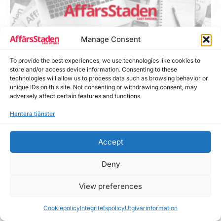
Manage Consent
To provide the best experiences, we use technologies like cookies to
store and/or access device information. Consenting to these
technologies will allow us to process data such as browsing behavior or
unique IDs on this site. Not consenting or withdrawing consent, may
Utlottning av biljetter till Stora
adversely affect certain features and functions.
Styrelsedagen
Hantera tjänster
Av
admin
|
november 14, 2017
|
Lokalt
|
1 minute of
reading
Accept
Utlottning av biljetter till Stora Styrelsedagen Visst är du
intresserad av styrelsefrågor och styrelsearbete? Var med i
Deny
utlottningen av två biljetter till Stora Styrelsedagen i
Linköping den 28 november! (värde 2 495 kr exkl
View preferences
moms)Affärsstaden och StyrelseAkademien Östsverige
lottar ut två biljetter till Stora Styrelsedagen. Vi drar två
Cookiepolicy
Integritetspolicy
Utgivarinformation
vinnare som