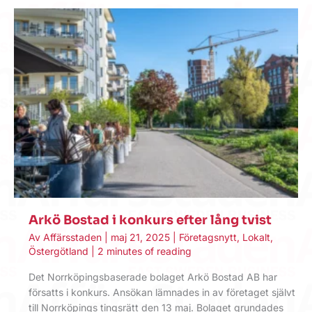
Arkö Bostad i konkurs efter lång tvist
Av
Affärsstaden
|
maj 21, 2025
|
Företagsnytt
,
Lokalt
,
Östergötland
|
2 minutes of reading
Det Norrköpingsbaserade bolaget Arkö Bostad AB har
försatts i konkurs. Ansökan lämnades in av företaget självt
till Norrköpings tingsrätt den 13 maj. Bolaget grundades