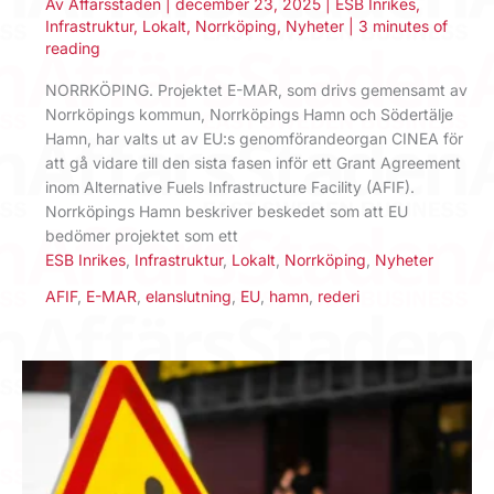
Av
Affärsstaden
|
december 23, 2025
|
ESB Inrikes
,
Infrastruktur
,
Lokalt
,
Norrköping
,
Nyheter
|
3 minutes of
reading
NORRKÖPING. Projektet E-MAR, som drivs gemensamt av
Norrköpings kommun, Norrköpings Hamn och Södertälje
Hamn, har valts ut av EU:s genomförandeorgan CINEA för
att gå vidare till den sista fasen inför ett Grant Agreement
inom Alternative Fuels Infrastructure Facility (AFIF).
Norrköpings Hamn beskriver beskedet som att EU
bedömer projektet som ett
ESB Inrikes
,
Infrastruktur
,
Lokalt
,
Norrköping
,
Nyheter
AFIF
,
E-MAR
,
elanslutning
,
EU
,
hamn
,
rederi