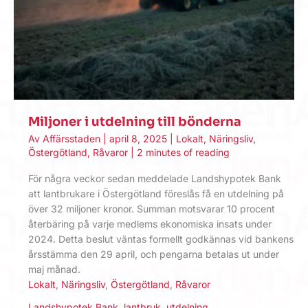
Miljoner i utdelning till bönderna
Av
Affärsstaden
|
april 8, 2025
|
Lokalt
,
Näringsliv
,
Östergötland
,
Råvaror
|
2 minutes of reading
För några veckor sedan meddelade Landshypotek Bank
att lantbrukare i Östergötland föreslås få en utdelning på
över 32 miljoner kronor. Summan motsvarar 10 procent
återbäring på varje medlems ekonomiska insats under
2024. Detta beslut väntas formellt godkännas vid bankens
årsstämma den 29 april, och pengarna betalas ut under
maj månad.
Lokalt
,
Näringsliv
,
Östergötland
,
Råvaror
Landshypotek Bank
,
lantbruk
,
utdelning