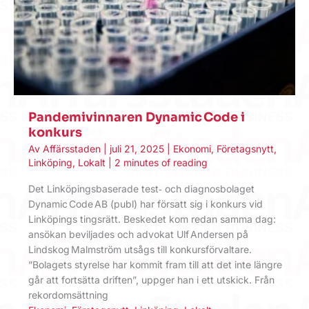
Pandemivinnaren Dynamic Code i
konkurs
Av
Affärsstaden
|
juli 21, 2025
|
Ekonomi
,
Företagsnytt
,
Linköping
,
Lokalt
|
2 minutes of reading
Det Linköpingsbaserade test‑ och diagnosbolaget
Dynamic Code AB (publ) har försatt sig i konkurs vid
Linköpings tingsrätt. Beskedet kom redan samma dag:
ansökan beviljades och advokat Ulf Andersen på
Lindskog Malmström utsågs till konkursförvaltare.
”Bolagets styrelse har kommit fram till att det inte längre
går att fortsätta driften”, uppger han i ett utskick. Från
rekordomsättning