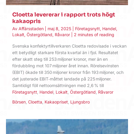
Cloetta levererar i rapport trots högt
kakaopris
Av
Affärsstaden
|
maj 8, 2025
|
Företagsnytt
,
Handel
,
Lokalt
,
Östergötland
,
Råvaror
|
2 minutes of reading
Svenska konfektyr­tillverkaren Cloetta redovisade i veckan
ett betydligt starkare första kvartal än i fjol. Resultatet
efter skatt steg till 253 miljoner kronor, mer än en
fördubbling mot 107 miljoner året innan. Rörelse­vinsten
(EBIT) ökade till 350 miljoner kronor från 193 miljoner, och
det justerade EBIT‑måttet landade på 225 miljoner.
Samtidigt föll netto­omsättningen med 2,6 % till
Företagsnytt
,
Handel
,
Lokalt
,
Östergötland
,
Råvaror
Börsen
,
Cloetta
,
Kakaopriset
,
Ljungsbro