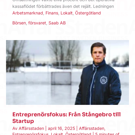
kassaflödet förbättrades även det rejält. Ledningen
Arbetsmarknad
,
Finans
,
Lokalt
,
Östergötland
Börsen
,
försvaret
,
Saab AB
Entreprenörsfokus: Från Stångebro till
Startup
Av
Affärsstaden
|
april 16, 2025
|
Affärsstaden
,
Entreprenörsfokus
,
Lokalt
,
Östergötland
|
5 minutes of