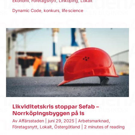
Ekonomi
,
Företagsnytt
,
Linköping
,
Lokalt
Dynamic Code
,
konkurs
,
life science
Likviditetskris stoppar Sefab –
Norrköpingsbyggen på is
Av
Affärsstaden
|
juni 29, 2025
|
Arbetsmarknad
,
Företagsnytt
,
Lokalt
,
Östergötland
|
2 minutes of reading