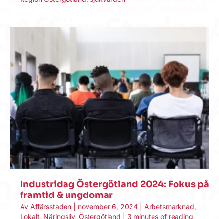
Industridag Östergötland 2024: Fokus på
framtid & ungdomar
Av
Affärsstaden
|
november 6, 2024
|
Arbetsmarknad
,
Lokalt
,
Näringsliv
,
Östergötland
|
3 minutes of reading