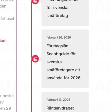
 den
för svenska
småföretag
Kårhuset
februari 26, 2026
dium
Företagslån –
Snabbguide för
svenska
småföretagare att
använda för 2026
a beslut.
februari 13, 2026
av
Ränteavdraget
den 29