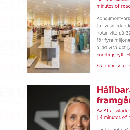
minutes of rea
Konsumentverke
för vilseledan
hotar vite på 2
för fyra miljo
alltid visa det 
Företagsnytt
,
H
Stadium
,
Vite.
Hållbar
framgå
Av
Affärsstad
|
4 minutes of 
– Att arbeta hå