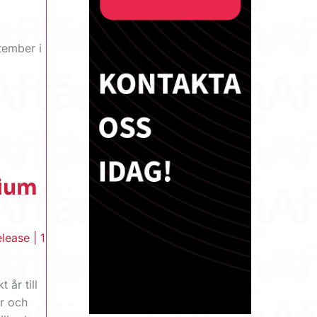
tember i
dium
elease
|
1
 år till
er och