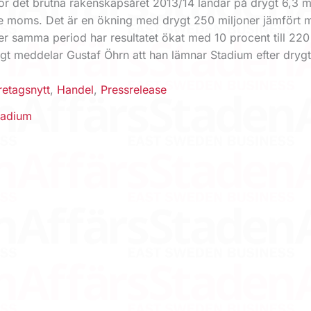
ör det brutna räkenskapsåret 2013/14 landar på drygt 6,3 mi
ve moms. Det är en ökning med drygt 250 miljoner jämfört 
er samma period har resultatet ökat med 10 procent till 220
gt meddelar Gustaf Öhrn att han lämnar Stadium efter drygt
retagsnytt
,
Handel
,
Pressrelease
tadium