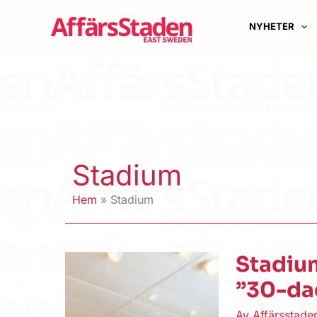
Hoppa
till
NYHETER
innehåll
Stadium
Hem
Stadium
Stadium
”30-dag
Av
Affärsstad