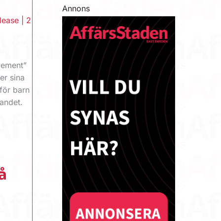
Annons
lease
|
2
a
vement”
er sina
för barn
landet.
å