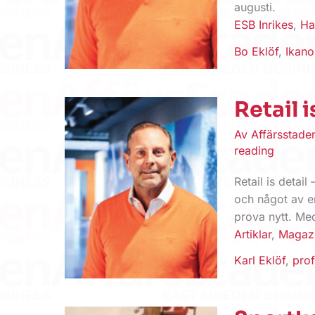
augusti.
ESB Inrikes
,
Ha
Bo Eklöf
,
Ikan
Retail i
Av
Affärsstad
reading
Retail is detai
och något av en
prova nytt. Me
Artiklar
,
Magaz
Karl Eklöf
,
prof