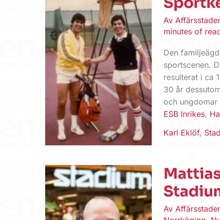
Sportke
Av
Affärsstad
minutes of rea
Den familjeägd
sportscenen. D
resulterat i ca
30 år dessutom
och ungdomar sa
ESB Inrikes
,
Ha
Karl Eklöf
,
Sta
Mattia
Stadiu
Av
Affärsstad
Norrköping
,
Ny