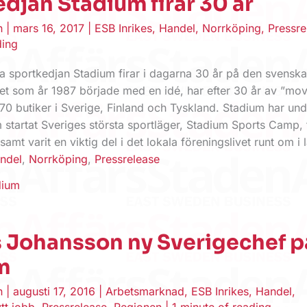
djan Stadium firar 30 år
en
|
mars 16, 2017
|
ESB Inrikes
,
Handel
,
Norrköping
,
Pressre
ding
a sportkedjan Stadium firar i dagarna 30 år på den svensk
et som år 1987 började med en idé, har efter 30 år av ”mo
 170 butiker i Sverige, Finland och Tyskland. Stadium har und
 startat Sveriges största sportläger, Stadium Sports Camp, 
mt varit en viktig del i det lokala föreningslivet runt om i 
ndel
,
Norrköping
,
Pressrelease
dium
s Johansson ny Sverigechef p
m
en
|
augusti 17, 2016
|
Arbetsmarknad
,
ESB Inrikes
,
Handel
,
tt jobb
,
Pressrelease
,
Regionen
|
1 minute of reading