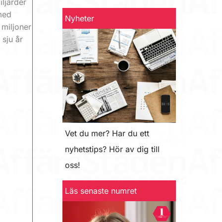
ljarder
med
Nyheter
 miljoner
 sju år
Vet du mer? Har du ett
nyhetstips? Hör av dig till
oss!
Läs senaste numret