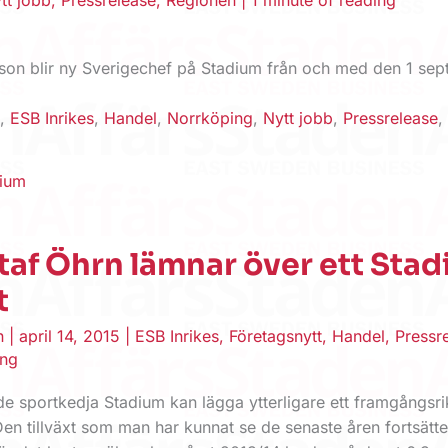
son blir ny Sverigechef på Stadium från och med den 1 sep
d
,
ESB Inrikes
,
Handel
,
Norrköping
,
Nytt jobb
,
Pressrelease
,
dium
af Öhrn lämnar över ett Sta
t
en
|
april 14, 2015
|
ESB Inrikes
,
Företagsnytt
,
Handel
,
Pressr
ing
 sportkedja Stadium kan lägga ytterligare ett framgångsrikt
en tillväxt som man har kunnat se de senaste åren fortsätt