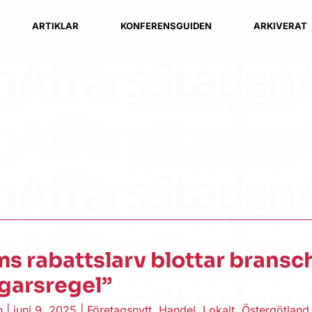
ARTIKLAR
KONFERENSGUIDEN
ARKIVERAT
s rabattslarv blottar bransc
ars­regel”
en
|
juni 9, 2025
|
Företagsnytt
,
Handel
,
Lokalt
,
Östergötland