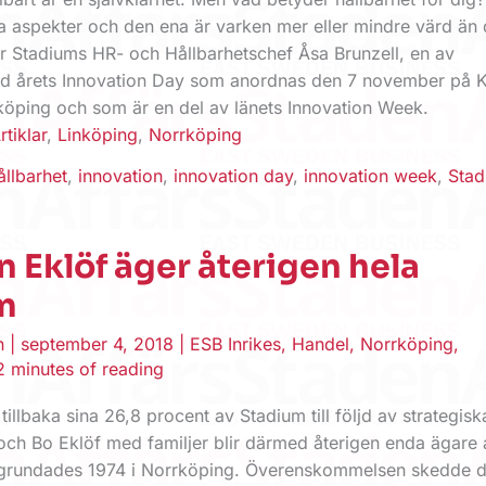
a aspekter och den ena är varken mer eller mindre värd än
r Stadiums HR- och Hållbarhetschef Åsa Brunzell, en av
id årets Innovation Day som anordnas den 7 november på 
köping och som är en del av länets Innovation Week.
rtiklar
,
Linköping
,
Norrköping
ållbarhet
,
innovation
,
innovation day
,
innovation week
,
Sta
n Eklöf äger återigen hela
m
en
|
september 4, 2018
|
ESB Inrikes
,
Handel
,
Norrköping
,
2 minutes of reading
tillbaka sina 26,8 procent av Stadium till följd av strategisk
och Bo Eklöf med familjer blir därmed återigen enda ägare 
 grundades 1974 i Norrköping. Överenskommelsen skedde 