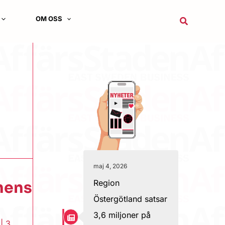
OM OSS
Sök
maj 4, 2026
Region
hens
Östergötland satsar
3,6 miljoner på
|
3