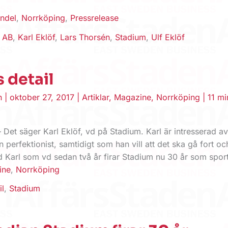
ndel
,
Norrköping
,
Pressrelease
o AB
,
Karl Eklöf
,
Lars Thorsén
,
Stadium
,
Ulf Eklöf
s detail
en
|
oktober 27, 2017
|
Artiklar
,
Magazine
,
Norrköping
|
11 mi
l – Det säger Karl Eklöf, vd på Stadium. Karl är intresserad av
 perfektionist, samtidigt som han vill att det ska gå fort och
d Karl som vd sedan två år firar Stadium nu 30 år som spor
ine
,
Norrköping
il
,
Stadium