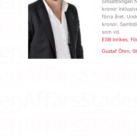
omsättningen f
kronor inklusi
förra året. Und
kronor. Samtidi
som vd.
ESB Inrikes
,
Fö
Gustaf Öhrn
,
S