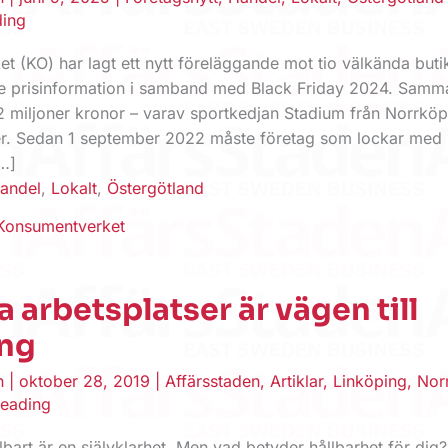
ding
t (KO) har lagt ett nytt föreläggande mot tio välkända buti
de prisinformation i samband med Black Friday 2024. Samm
2 miljoner kronor – varav sportkedjan Stadium från Norrköp
ner. Sedan 1 september 2022 måste företag som lockar med 
[…]
andel
,
Lokalt
,
Östergötland
 Konsumentverket
a arbetsplatser är vägen till
ng
en
|
oktober 28, 2019
|
Affärsstaden
,
Artiklar
,
Linköping
,
Nor
reading
llbart är en självklarhet. Men vad betyder hållbarhet för dig?