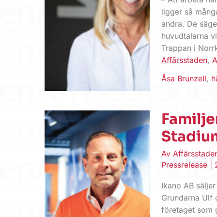
ligger så mång
andra. De säge
huvudtalarna v
Trappan i Norr
Affärsstaden
,
A
Åsa Brunzell
,
h
Familje
Stadiu
Av
Affärsstad
Pressrelease
|
Ikano AB säljer 
Grundarna Ulf 
företaget som