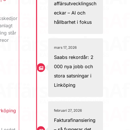
affärsutvecklingsch
eckar – AI och
kskedjor
hållbarhet i fokus
anlagt
ing står
reor
mars 17, 2026
Saabs rekordår: 2
000 nya jobb och
stora satsningar i
Linköping
rköping
februari 27, 2026
Fakturafinansiering
– så fungerar det
 I ordet