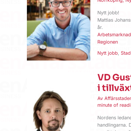
Nytt jobb!
Mattias Johans
år.
Arbetsmarkna
Regionen
Nytt jobb
,
Sta
VD Gust
i tillväx
Av
Affärsstad
minute of read
Nordens ledande
handlingarna. D