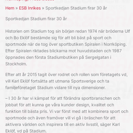
Hem
ESB Inrikes
Sportkedjan Stadium firar 30 år
Sportkedjan Stadium firar 30 år
Historien om Stadium tog sin början redan 1974 när bröderna Ulf
och Bo Eklöf bestämde sig för att bli bäst på sport och
sportmode när de tog över sportbutiken Spiralen i Norrköping.
Efter Spiralen riktades blickarna mot huvudstaden och 1987
öppnades den första Stadiumbutiken på Sergelgatan i
Stockholm.
Efter att år 2015 tagit över rodret och rollen som företagets vd,
vill Karl Eklöf fortsätta att utmana Sportsverige och ta
familjeföretaget Stadium vidare till nya dimensioner.
– I 30 år har vi kämpat för att förändra sportbranschen och
jobbat för att kunna ge våra kunder design, kvalitet och
funktion till bästa pris. Vi var först med att kombinera sport och
sportmode och även framöver vill vi gå i bräschen för att
aktivera världen och inspirera till en aktiv livsstil, säger Karl
Eklöf, vd på Stadium.