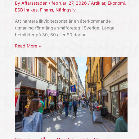
By
Affärsstaden
/
februari 27, 2026
/
Artiklar
,
Ekonomi
,
ESB Inrikes
,
Finans
,
Näringsliv
Att hantera likviditetsbrist är en återkommande
utmaning för många småföretag i Sverige. Långa
betaltider på 30, 60 eller 90 dagar…
Read More »