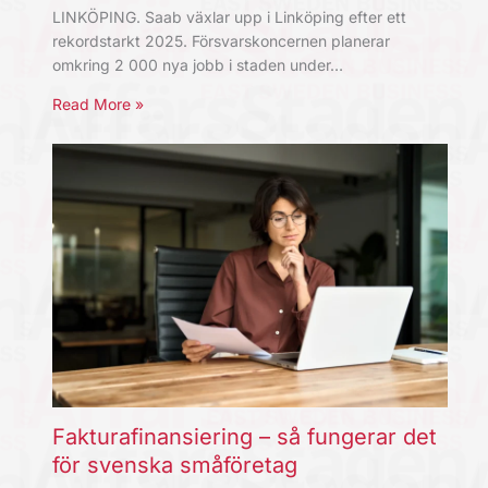
LINKÖPING. Saab växlar upp i Linköping efter ett
rekordstarkt 2025. Försvarskoncernen planerar
omkring 2 000 nya jobb i staden under…
Read More »
Fakturafinansiering – så fungerar det
för svenska småföretag