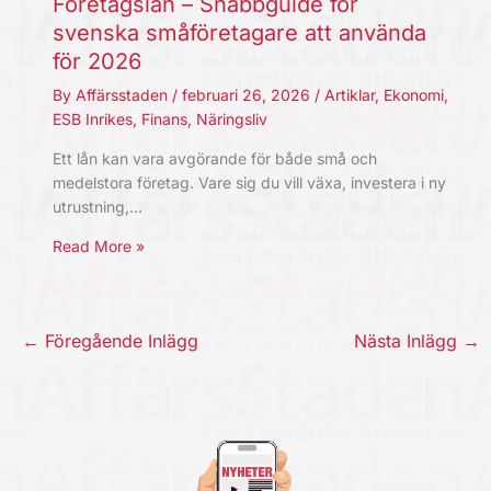
Företagslån – Snabbguide för
svenska småföretagare att använda
för 2026
By
Affärsstaden
/
februari 26, 2026
/
Artiklar
,
Ekonomi
,
ESB Inrikes
,
Finans
,
Näringsliv
Ett lån kan vara avgörande för både små och
medelstora företag. Vare sig du vill växa, investera i ny
utrustning,…
Read More »
←
Föregående Inlägg
Nästa Inlägg
→