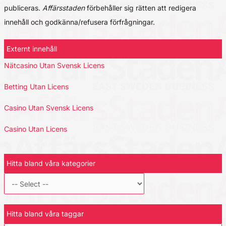
publiceras.
Affärsstaden
förbehåller sig rätten att redigera
innehåll och godkänna/refusera förfrågningar.
Externt innehåll
Nätcasino Utan Svensk Licens
Betting Utan Licens
Casino Utan Svensk Licens
Casino Utan Licens
Hitta bland våra kategorier
Hitta bland våra taggar