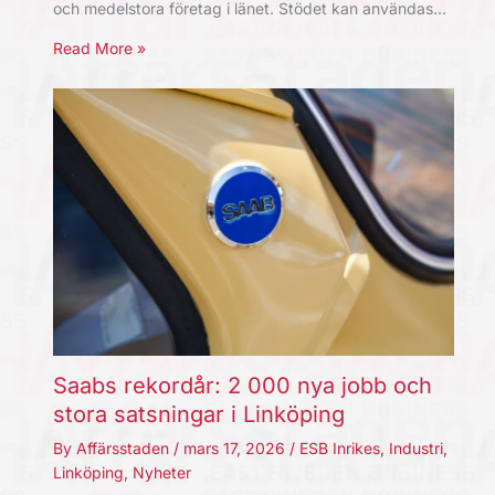
och medelstora företag i länet. Stödet kan användas…
Read More »
Saabs rekordår: 2 000 nya jobb och
stora satsningar i Linköping
By
Affärsstaden
/
mars 17, 2026
/
ESB Inrikes
,
Industri
,
Linköping
,
Nyheter