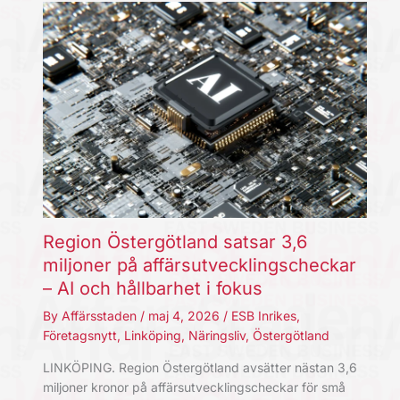
Region Östergötland satsar 3,6
miljoner på affärsutvecklingscheckar
– AI och hållbarhet i fokus
By
Affärsstaden
/
maj 4, 2026
/
ESB Inrikes
,
Företagsnytt
,
Linköping
,
Näringsliv
,
Östergötland
LINKÖPING. Region Östergötland avsätter nästan 3,6
miljoner kronor på affärsutvecklingscheckar för små