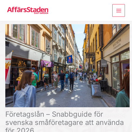
Hoppa
till
innehåll
Företagslån – Snabbguide för
svenska småföretagare att använda
för 2026