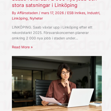
stora satsningar i Linköping
By
Affärsstaden
/
mars 17, 2026
/
ESB Inrikes
,
Industri
,
Linköping
,
Nyheter
LINKÖPING. Saab växlar upp i Linköping efter ett
rekordstarkt 2025. Försvarskoncernen planerar
omkring 2 000 nya jobb i staden under…
Read More »