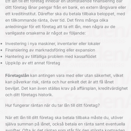
Ett lån till ett företag innebär en utomstående finansiering där
ditt företag lånar pengar från en bank, en extern långivare eller
ett kreditinstitut. Därefter ska du betala tillbaka beloppet, med
en tillkommande ränta, över tid. Det finns många olika
anledningar för ett företag att ta ett lån, men några av de
vanligaste orsakerna är något av följande:
Investering i nya maskiner, inventarier eller lokaler
Finansiering av marknadsföring eller expansion
Hantering av tillfälliga problem med kassaflödet
Uppköp av ett annat företag
Företagslån
kan antingen vara med eller utan säkerhet, vilket
kan påverkar risk, ränta och hur enkelt det är att få lånet
beviljat. Det kan även ställas krav på affärsplan, kreditvärdighet
och ditt företags historik.
Hur fungerar räntan när du tar lån till ditt företag?
När ett lån till ditt företag ska betala tillbaka måste du, utöver
själva summan på lånet, också betala en ränta samt eventuella
avgifter. Ofta är det räntan som står för den största kostnaden