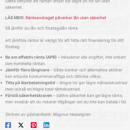
Detta betyder att räntan oftast blir lägre än för lån utan
säkerhet.
LÄS MER:
Ränteavdraget påverkar lån utan säkerhet
Så jämför du lån och företagslån ränta
Att jämföra räntor är viktigt för att hitta rätt finansiering för ditt
företag.
Be om effektiv ränta (APR)
– inkluderar alla avgifter, inte enbart
den nominella räntan.
Jämför flera långivare
– både banker och alternativa aktörer
kan erbjuda konkurrenskraftiga och rättvisa villkor.
Titta på återbetalningstid
– längre tid ger lägre månadskostnad
men också en högre total räntekostnad.
Förstå säkerhetskraven
– bättre säkerhet kan ge lägre ränta,
men innebär att du riskerar tillgångar om du inte kan betala i tid.
Skriven av gästskribent: Magnus Hesselgren