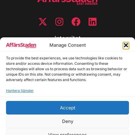
Integritet
Manage Consent
Integritetspolicy
Cookiepolicy
To provide the best experiences, we use technologies like cookies to
store and/or access device information. Consenting to these
Disclaimer
technologies will allow us to process data such as browsing behavior or
Redaktionell policy
unique IDs on this site. Not consenting or withdrawing consent, may
Utgivarinformation
adversely affect certain features and functions.
Hantera tjänster
Kontakta oss
Accept
Allmänna frågor: info@affarsstaden.se | Tipsa
redaktionen: tips@affarsstaden.se | Annonsera:
Deny
annons@affarsstaden.se
View preferences