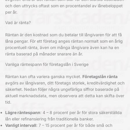
och den uttrycks oftast som en procentandel av lånebeloppet
per år.
Vad är ränta?
Räntan är den kostnad som du betalar till långivaren för att få
låna pengar. För ett företag anges räntan normalt som en årlig
procentuell ränta, även om många långivare även kan ha en
ränta baserad på månader snarare än år.
Vanliga räntespann för företagslån i Sverige
Räntan kan ofta variera ganska mycket.
Företagslån ränta
avgörs av långivaren, ditt företags storlek, kreditvärdighet och
säkerhet. Nedan följer några ungefärliga siffror baserade på
aktuell marknadsdata, men observera att detta kan skifta över
tid.
Lägre räntespann
: 4 – 8 procent per år för stora säkerställda
lån eller refinansiering från traditionella banker.
Vanligt intervall
: 7 – 15 procent per år för både små och