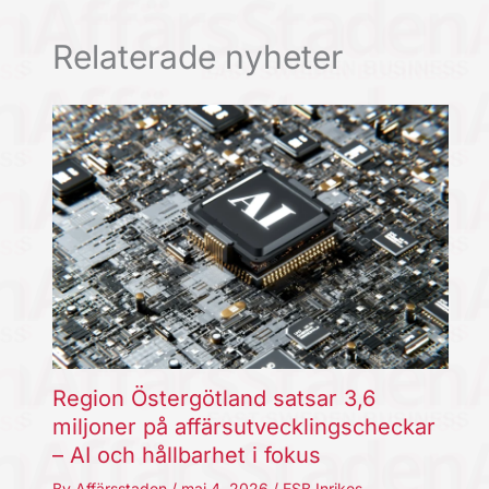
Relaterade nyheter
Region Östergötland satsar 3,6
miljoner på affärsutvecklingscheckar
– AI och hållbarhet i fokus
By
Affärsstaden
/
maj 4, 2026
/
ESB Inrikes
,