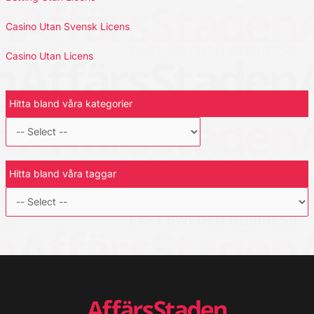
Casino Utan Svensk Licens
Casino Utan Licens
Hitta bland våra kategorier
Hitta bland våra taggar