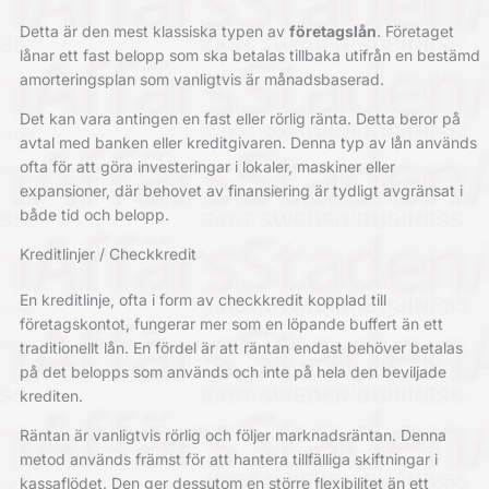
Detta är den mest klassiska typen av
företagslån
. Företaget
lånar ett fast belopp som ska betalas tillbaka utifrån en bestämd
amorteringsplan som vanligtvis är månadsbaserad.
Det kan vara antingen en fast eller rörlig ränta. Detta beror på
avtal med banken eller kreditgivaren. Denna typ av lån används
ofta för att göra investeringar i lokaler, maskiner eller
expansioner, där behovet av finansiering är tydligt avgränsat i
både tid och belopp.
Kreditlinjer / Checkkredit
En kreditlinje, ofta i form av checkkredit kopplad till
företagskontot, fungerar mer som en löpande buffert än ett
traditionellt lån. En fördel är att räntan endast behöver betalas
på det belopps som används och inte på hela den beviljade
krediten.
Räntan är vanligtvis rörlig och följer marknadsräntan. Denna
metod används främst för att hantera tillfälliga skiftningar i
kassaflödet. Den ger dessutom en större flexibilitet än ett