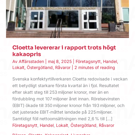
Cloetta levererar i rapport trots högt
kakaopris
Av
Affärsstaden
|
maj 8, 2025
|
Företagsnytt
,
Handel
,
Lokalt
,
Östergötland
,
Råvaror
|
2 minutes of reading
Svenska konfektyr­tillverkaren Cloetta redovisade i veckan
ett betydligt starkare första kvartal än i fjol. Resultatet
efter skatt steg till 253 miljoner kronor, mer än en
fördubbling mot 107 miljoner året innan. Rörelse­vinsten
(EBIT) ökade till 350 miljoner kronor från 193 miljoner, och
det justerade EBIT‑måttet landade på 225 miljoner.
Samtidigt föll netto­omsättningen med 2,6 % till […]
Företagsnytt
,
Handel
,
Lokalt
,
Östergötland
,
Råvaror