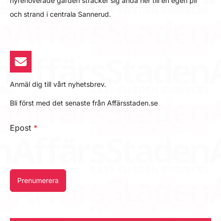
nyrenoverade gården sträcker sig ända ner till en egen pir
och strand i centrala Sannerud.
Anmäl dig till vårt nyhetsbrev.
Bli först med det senaste från Affärsstaden.se
Epost
*
Prenumerera