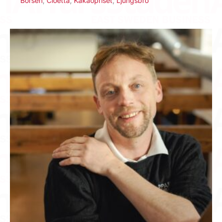
Börsen
,
Cloetta
,
Kakaopriset
,
Ljungsbro