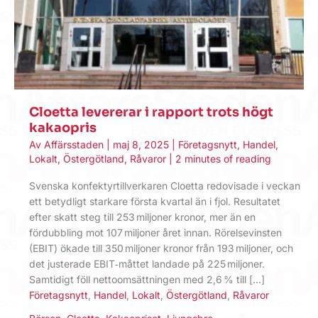
Cloetta levererar i rapport trots högt
kakaopris
Av
Affärsstaden
|
maj 8, 2025
|
Företagsnytt
,
Handel
,
Lokalt
,
Östergötland
,
Råvaror
|
2 minutes of reading
Svenska konfektyr­tillverkaren Cloetta redovisade i veckan
ett betydligt starkare första kvartal än i fjol. Resultatet
efter skatt steg till 253 miljoner kronor, mer än en
fördubbling mot 107 miljoner året innan. Rörelse­vinsten
(EBIT) ökade till 350 miljoner kronor från 193 miljoner, och
det justerade EBIT‑måttet landade på 225 miljoner.
Samtidigt föll netto­omsättningen med 2,6 % till […]
Företagsnytt
,
Handel
,
Lokalt
,
Östergötland
,
Råvaror