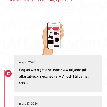
Börsen
,
Cloetta
,
Kakaopriset
,
Ljungsbro
maj 4, 2026
Region Östergötland satsar 3,6 miljoner på
affärsutvecklingscheckar – AI och hållbarhet i
fokus
mars 17, 2026