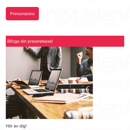
Prenumerera
Bifoga din pressrelease!
Hör av dig!