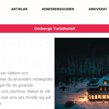
ARTIKLAR
KONFERENSGUIDEN
ARKIVERAT
Ombergs Turisthotell
över Vättern och
nner du en kreativ mötesplats
gar för en givande
 och utomhus. Maten är vår
 mat som alla förstår sig på!
!