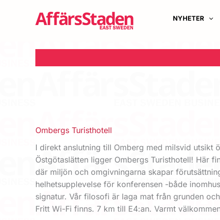
Hoppa
till
NYHETER
innehåll
Ombergs Turisthotell
I direkt anslutning till Omberg med milsvid utsikt 
Östgötaslätten ligger Ombergs Turisthotell! Här fi
där miljön och omgivningarna skapar förutsättnin
helhetsupplevelse för konferensen -både inomhus
signatur. Vår filosofi är laga mat från grunden och
Fritt Wi-Fi finns. 7 km till E4:an. Varmt välkommen