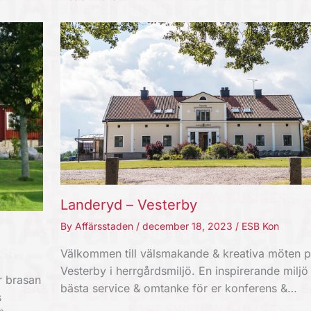
Landeryd – Vesterby
By
Affärsstaden
/
december 18, 2023
/
ESB Kon
Välkommen till välsmakande & kreativa möten 
Vesterby i herrgårdsmiljö. En inspirerande milj
r brasan
bästa service & omtanke för er konferens &…
s