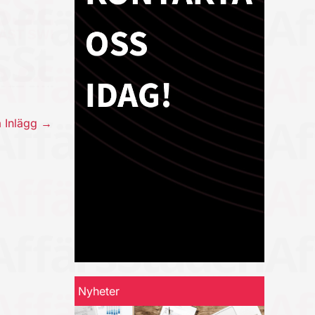
a Inlägg
→
Nyheter