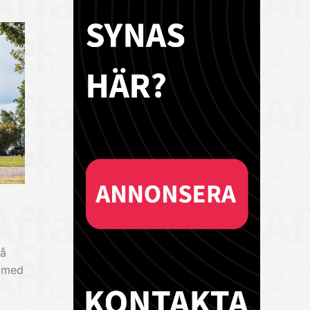
på
ö med