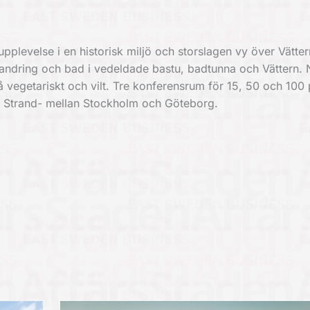
plevelse i en historisk miljö och storslagen vy över Vätter
vandring och bad i vedeldade bastu, badtunna och Vättern. N
å vegetariskt och vilt. Tre konferens­rum för 15, 50 och 100
mn Strand- mellan Stockholm och Göteborg.