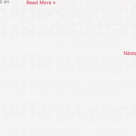
å en
Read More »
Näst