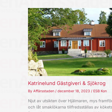
Katrinelund Gästgiveri & Sjökrog
By
Affärsstaden
/
december 18, 2023
/
ESB Kon
Njut av utsikten över Hjälmaren, mys framfö
och låt smaklökarna tillfredsställas av köket