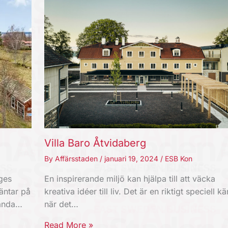
Villa Baro Åtvidaberg
By
Affärsstaden
/
januari 19, 2024
/
ESB Kon
En inspirerande miljö kan hjälpa till att väcka
ges
kreativa idéer till liv. Det är en riktigt speciell kä
äntar på
när det…
 ända…
Read More »