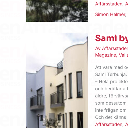
Affärsstaden
,
A
Simon Helmér
Sami b
Av
Affärsstad
Magazine
,
Vall
Att vara med oc
Sami Terbunja.
– Hela projekte
och berättar at
äldre, förvärvs
som dessutom k
inte frågan om 
Och det känns s
Affärsstaden
,
A