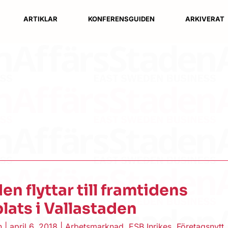
ARTIKLAR
KONFERENSGUIDEN
ARKIVERAT
en flyttar till framtidens
lats i Vallastaden
en
|
april 6, 2018
|
Arbetsmarknad
,
ESB Inrikes
,
Företagsnytt
,