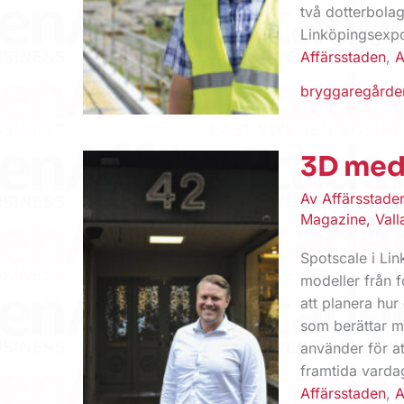
två dotterbolag
Linköpingsexp
Affärsstaden
,
A
bryggaregårde
3D med
Av
Affärsstad
Magazine
,
Vall
Spotscale i Li
modeller från f
att planera hur
som berättar m
använder för a
framtida varda
Affärsstaden
,
A