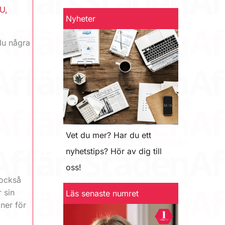
iU
,
Nyheter
 du några
7
Vet du mer? Har du ett
nyhetstips? Hör av dig till
oss!
 också
 sin
Läs senaste numret
ner för