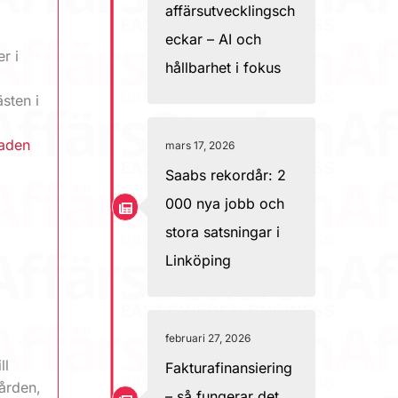
affärsutvecklingsch
eckar – AI och
r i
hållbarhet i fokus
sten i
taden
mars 17, 2026
Saabs rekordår: 2
000 nya jobb och
stora satsningar i
Linköping
februari 27, 2026
ll
Fakturafinansiering
ården,
– så fungerar det