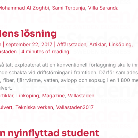
Mohammad Al Zoghbi
,
Sami Terbunja
,
Villa Saranda
dens lösning
en
|
september 22, 2017
|
Affärsstaden
,
Artiklar
,
Linköping
,
astaden
|
4 minutes of reading
så tätt exploaterat att en konventionell förläggning skulle i
nde schakta vid driftstörningar i framtiden. Därför samlades
l, fiber, fjärrvärme, vatten, avlopp och sopsug i en 1 800 m
lvert.
rtiklar
,
Linköping
,
Magazine
,
Vallastaden
ulvert
,
Tekniska verken
,
Vallastaden2017
en nyinflyttad student