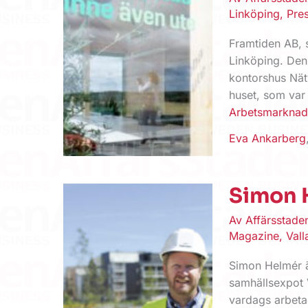
Linköping
,
Pre
Framtiden AB, 
Linköping. Den 
kontorshus Nätv
huset, som var
Arbetsmarkna
Eva Ankarberg
Simon 
Av
Affärsstad
Magazine
,
Vall
Simon Helmér ä
samhällsexpot 
vardags arbeta