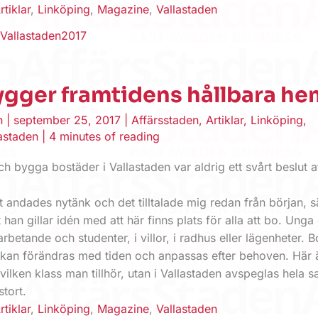
rtiklar
,
Linköping
,
Magazine
,
Vallastaden
,
Vallastaden2017
ygger framtidens hållbara he
en
|
september 25, 2017
|
Affärsstaden
,
Artiklar
,
Linköping
,
astaden
|
4 minutes of reading
h bygga bostäder i Vallastaden var aldrig ett svårt beslut at
t andades nytänk och det tilltalade mig redan från början, 
t han gillar idén med att här finns plats för alla att bo. Unga
arbetande och studenter, i villor, i radhus eller lägenheter. 
an förändras med tiden och anpassas efter behoven. Här 
vilken klass man tillhör, utan i Vallastaden avspeglas hela s
tort.
rtiklar
,
Linköping
,
Magazine
,
Vallastaden