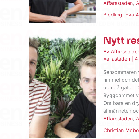
Affärsstaden
,
A
Biodling
,
Eva A
Nytt re
Av
Affärsstad
Vallastaden
|
4
Sensommaren vis
himmel och det 
och på gator. 
Byggdammet yr 
Om bara en dry
allmänheten oc
Affärsstaden
,
A
Christian Mobo