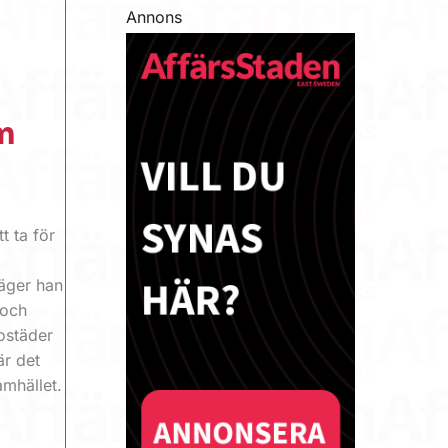
Annons
m
t ta för
säger han
 och
Bostäder
är det
amhället.