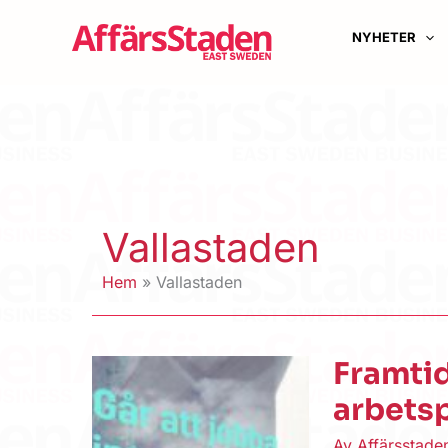
Hoppa
till
NYHETER
innehåll
Vallastaden
Hem
Vallastaden
Framtid
arbetsp
Av
Affärsstad