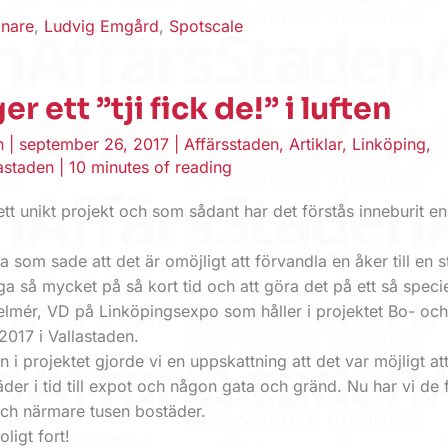
önare
,
Ludvig Emgård
,
Spotscale
er ett ”tji fick de!” i luften
en
|
september 26, 2017
|
Affärsstaden
,
Artiklar
,
Linköping
,
astaden
|
10 minutes of reading
ett unikt projekt och som sådant har det förstås inneburit en
 som sade att det är omöjligt att förvandla en åker till en 
ga så mycket på så kort tid och att göra det på ett så speciel
lmér, VD på Linköpingsexpo som håller i projektet Bo- oc
2017 i Vallastaden.
 i projektet gjorde vi en uppskattning att det var möjligt att
der i tid till expot och någon gata och gränd. Nu har vi de 
och närmare tusen bostäder.
oligt fort!