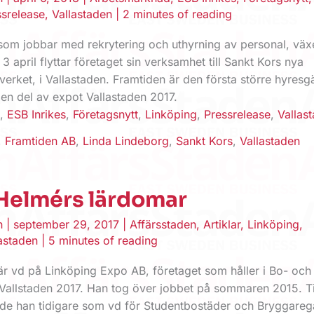
ssrelease
,
Vallastaden
|
2 minutes of reading
som jobbar med rekrytering och uthyrning av personal, växe
3 april flyttar företaget sin verksamhet till Sankt Kors nya
erket, i Vallastaden. Framtiden är den första större hyresgä
 en del av expot Vallastaden 2017.
d
,
ESB Inrikes
,
Företagsnytt
,
Linköping
,
Pressrelease
,
Vallas
,
Framtiden AB
,
Linda Lindeborg
,
Sankt Kors
,
Vallastaden
Helmérs lärdomar
en
|
september 29, 2017
|
Affärsstaden
,
Artiklar
,
Linköping
,
astaden
|
5 minutes of reading
r vd på Linköping Expo AB, företaget som håller i Bo- och
Vallstaden 2017. Han tog över jobbet på sommaren 2015. Ti
de han tidigare som vd för Studentbostäder och Bryggareg