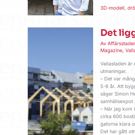
3D-modell
,
dr
Det ligg
Av
Affärsstad
Magazine
,
Vall
Vallastaden är 
utmaningar.
– Det var många
5-6 år. Att byg
säger Simon He
samhällsexpot 
– När jag kom in
cirka 600 bostä
gatorna klara 
Det har gått otr