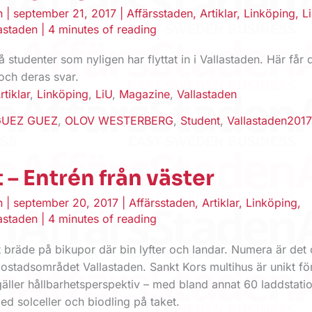
en
|
september 21, 2017
|
Affärsstaden
,
Artiklar
,
Linköping
,
L
astaden
|
4 minutes of reading
vå studenter som nyligen har flyttat in i Vallastaden. Här får
och deras svar.
rtiklar
,
Linköping
,
LiU
,
Magazine
,
Vallastaden
UEZ GUEZ
,
OLOV WESTERBERG
,
Student
,
Vallastaden201
t – Entrén från väster
en
|
september 20, 2017
|
Affärsstaden
,
Artiklar
,
Linköping
,
astaden
|
4 minutes of reading
ett bräde på bikupor där bin lyfter och landar. Numera är det
 bostadsområdet Vallastaden. Sankt Kors multihus är unikt för
gäller hållbarhetsperspektiv – med bland annat 60 laddstatio
med solceller och biodling på taket.