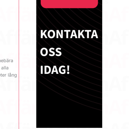
nnebära
 alla
eter lång