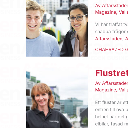
Av
Affärsstad
Magazine
,
Vall
Vi har träffat t
snabba frågor 
Affärsstaden
,
A
CHAHRAZED G
Flustre
Av
Affärsstad
Magazine
,
Vall
Ett fluster är 
entrén till nya
helhet när det 
elbilar, fasad 