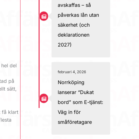
avskaffas – så
påverkas lån utan
säkerhet (och
deklarationen
2027)
 hel del
februari 4, 2026
stad på
Norrköping
lt sätt,
lanserar “Dukat
h
bord” som E-tjänst:
 få klart
Väg in för
flesta
småföretagare