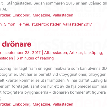
 till Stångåstaden. Sedan sommaren 2015 är han utlånad till
o AB.
rtiklar
,
Linköping
,
Magazine
,
Vallastaden
n
,
Simon Helmér
,
studentbostäder
,
Vallastaden2017
 drönare
en
|
september 28, 2017
|
Affärsstaden
,
Artiklar
,
Linköping
,
astaden
|
6 minutes of reading
nköping har tagit fram en egen mjukvara som kan utvinna 3D
otografier. Det här är perfekt vid utbyggnationer, tillbyggen
 ett kvarter kommer se ut i framtiden. Vi har träffat Ludvig
er om företaget, samt om hur ett av de hjälpmedel som ma
tt fotografera byggnaderna – drönaren kommer att figurera 
g.
rtiklar
,
Linköping
,
Magazine
,
Vallastaden