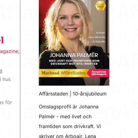
l
agazine
,
lå
i hus
Affärsstaden | 10-årsjubileum
s för
Omslagsprofil är Johanna
Palmér - med livet och
framtiden som drivkraft. Vi
skriver om Arboair, Lena