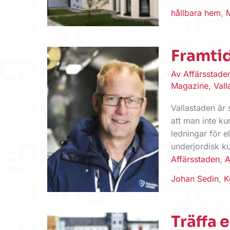
hållbara hem
,
Framti
Av
Affärsstad
Magazine
,
Vall
Vallastaden är 
att man inte ku
ledningar för e
underjordisk ku
Affärsstaden
,
A
Johan Sedin
,
K
Träffa 