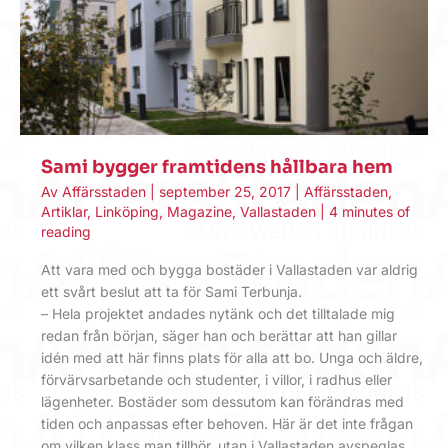
Sami bygger framtidens hållbara hem
Av
Affärsstaden
|
september 25, 2017
|
Affärsstaden
,
Artiklar
,
Linköping
,
Magazine
,
Vallastaden
|
4 minutes of
reading
Att vara med och bygga bostäder i Vallastaden var aldrig
ett svårt beslut att ta för Sami Terbunja.
– Hela projektet andades nytänk och det tilltalade mig
redan från början, säger han och berättar att han gillar
idén med att här finns plats för alla att bo. Unga och äldre,
förvärvsarbetande och studenter, i villor, i radhus eller
lägenheter. Bostäder som dessutom kan förändras med
tiden och anpassas efter behoven. Här är det inte frågan
om vilken klass man tillhör, utan i Vallastaden avspeglas