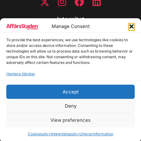
Integritet
Manage Consent
Integritetspolicy
Cookiepolicy
To provide the best experiences, we use technologies like cookies to
store and/or access device information. Consenting to these
Disclaimer
technologies will allow us to process data such as browsing behavior or
Redaktionell policy
unique IDs on this site. Not consenting or withdrawing consent, may
Utgivarinformation
adversely affect certain features and functions.
Hantera tjänster
Kontakta oss
Accept
Allmänna frågor: info@affarsstaden.se | Tipsa
redaktionen: tips@affarsstaden.se | Annonsera:
Deny
annons@affarsstaden.se
View preferences
© 2026 Affärsstaden.se | 2025 Alla rättigheter
reserverade
Cookiepolicy
Integritetspolicy
Utgivarinformation