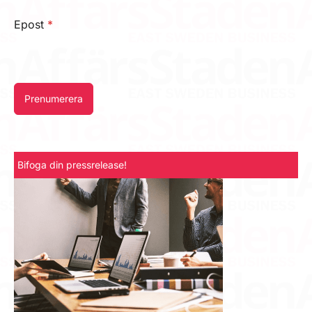
Epost
*
Prenumerera
Bifoga din pressrelease!