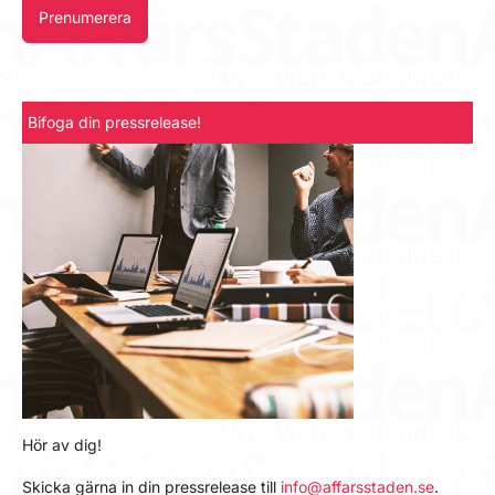
Prenumerera
Bifoga din pressrelease!
Hör av dig!
Skicka gärna in din pressrelease till
info@affarsstaden.se
.