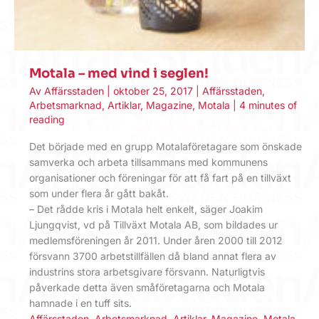
Motala – med vind i seglen!
Av
Affärsstaden
|
oktober 25, 2017
|
Affärsstaden
,
Arbetsmarknad
,
Artiklar
,
Magazine
,
Motala
|
4 minutes of
reading
Det började med en grupp Motalaföretagare som önskade
samverka och arbeta tillsammans med kommunens
organisationer och föreningar för att få fart på en tillväxt
som under flera år gått bakåt.
– Det rådde kris i Motala helt enkelt, säger Joakim
Ljungqvist, vd på Tillväxt Motala AB, som bildades ur
medlemsföreningen år 2011. Under åren 2000 till 2012
försvann 3700 arbetstillfällen då bland annat flera av
industrins stora arbetsgivare försvann. Naturligtvis
påverkade detta även småföretagarna och Motala
hamnade i en tuff sits.
Affärsstaden
,
Arbetsmarknad
,
Artiklar
,
Magazine
,
Motala