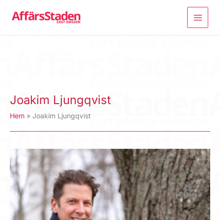
Hoppa
till
innehåll
Joakim Ljungqvist
Hem
Joakim Ljungqvist