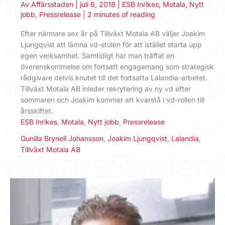
Av
Affärsstaden
|
juli 6, 2018
|
ESB Inrikes
,
Motala
,
Nytt
jobb
,
Pressrelease
|
2 minutes of reading
Efter närmare sex år på Tillväxt Motala AB väljer Joakim
Ljungqvist att lämna vd-stolen för att istället starta upp
egen verksamhet. Samtidigt har man träffat en
överenskommelse om fortsatt engagemang som strategisk
rådgivare delvis knutet till det fortsatta Lalandia-arbetet.
Tillväxt Motala AB inleder rekrytering av ny vd efter
sommaren och Joakim kommer att kvarstå i vd-rollen till
årsskiftet.
ESB Inrikes
,
Motala
,
Nytt jobb
,
Pressrelease
Gunilla Brynell Johansson
,
Joakim Ljungqvist
,
Lalandia
,
Tillväxt Motala AB