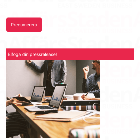
Prenumerera
Bifoga din pressrelease!