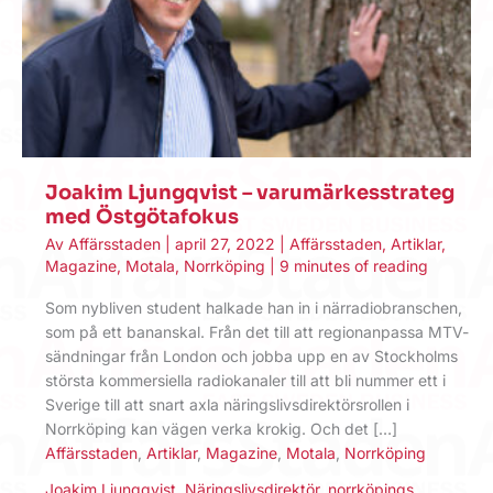
Joakim Ljungqvist – varumärkesstrateg
med Östgötafokus
Av
Affärsstaden
|
april 27, 2022
|
Affärsstaden
,
Artiklar
,
Magazine
,
Motala
,
Norrköping
|
9 minutes of reading
Som nybliven student halkade han in i närradiobranschen,
som på ett bananskal. Från det till att regionanpassa MTV-
sändningar från London och jobba upp en av Stockholms
största kommersiella radiokanaler till att bli nummer ett i
Sverige till att snart axla näringslivsdirektörsrollen i
Norrköping kan vägen verka krokig. Och det […]
Affärsstaden
,
Artiklar
,
Magazine
,
Motala
,
Norrköping
Joakim Ljungqvist
,
Näringslivsdirektör
,
norrköpings