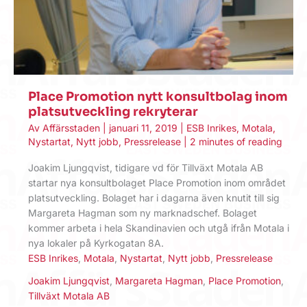
Place Promotion nytt konsultbolag inom
platsutveckling rekryterar
Av
Affärsstaden
|
januari 11, 2019
|
ESB Inrikes
,
Motala
,
Nystartat
,
Nytt jobb
,
Pressrelease
|
2 minutes of reading
Joakim Ljungqvist, tidigare vd för Tillväxt Motala AB
startar nya konsultbolaget Place Promotion inom området
platsutveckling. Bolaget har i dagarna även knutit till sig
Margareta Hagman som ny marknadschef. Bolaget
kommer arbeta i hela Skandinavien och utgå ifrån Motala i
nya lokaler på Kyrkogatan 8A.
ESB Inrikes
,
Motala
,
Nystartat
,
Nytt jobb
,
Pressrelease
Joakim Ljungqvist
,
Margareta Hagman
,
Place Promotion
,
Tillväxt Motala AB