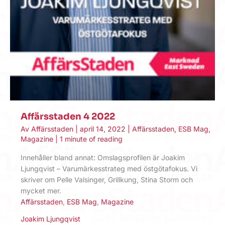
Affärsstaden 4 2022
Av
Affärsstaden
|
april 14, 2022
|
Affärsstaden
,
ESB Mag
,
Magazine
|
1 minute of reading
Innehåller bland annat: Omslagsprofilen är Joakim
Ljungqvist – Varumärkesstrateg med östgötafokus. Vi
skriver om Pelle Valsinger, Grillkung, Stina Storm och
mycket mer.
Affärsstaden
,
ESB Mag
,
Magazine
Joakim Ljungqvist