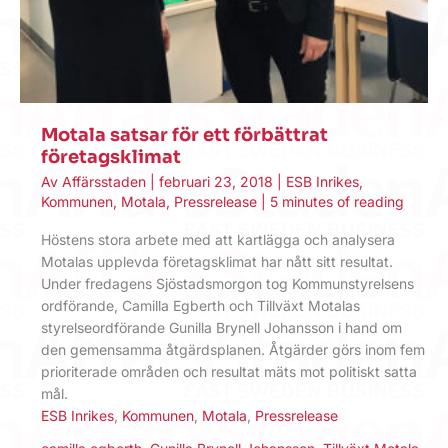
Motala satsar för ett förbättrat
företagsklimat
Av
Affärsstaden
|
februari 23, 2018
|
ESB Inrikes
,
Kommunen
,
Motala
,
Pressrelease
|
5 minutes of reading
Höstens stora arbete med att kartlägga och analysera
Motalas upplevda företagsklimat har nått sitt resultat.
Under fredagens Sjöstadsmorgon tog Kommunstyrelsens
ordförande, Camilla Egberth och Tillväxt Motalas
styrelseordförande Gunilla Brynell Johansson i hand om
den gemensamma åtgärdsplanen. Åtgärder görs inom fem
prioriterade områden och resultat mäts mot politiskt satta
mål.
ESB Inrikes
,
Kommunen
,
Motala
,
Pressrelease