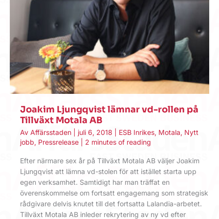
Joakim Ljungqvist lämnar vd-rollen på
Tillväxt Motala AB
Av
Affärsstaden
|
juli 6, 2018
|
ESB Inrikes
,
Motala
,
Nytt
jobb
,
Pressrelease
|
2 minutes of reading
Efter närmare sex år på Tillväxt Motala AB väljer Joakim
Ljungqvist att lämna vd-stolen för att istället starta upp
egen verksamhet. Samtidigt har man träffat en
överenskommelse om fortsatt engagemang som strategisk
rådgivare delvis knutet till det fortsatta Lalandia-arbetet.
Tillväxt Motala AB inleder rekrytering av ny vd efter