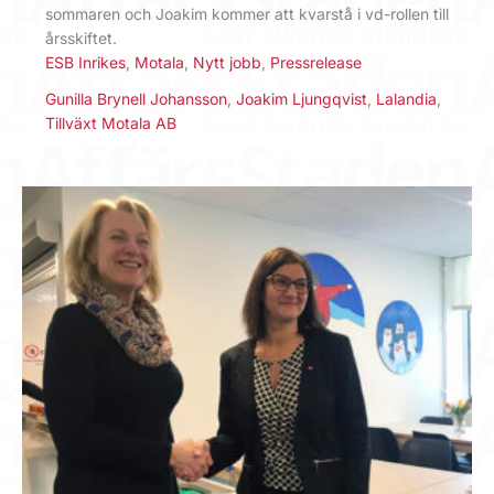
sommaren och Joakim kommer att kvarstå i vd-rollen till
årsskiftet.
ESB Inrikes
,
Motala
,
Nytt jobb
,
Pressrelease
Gunilla Brynell Johansson
,
Joakim Ljungqvist
,
Lalandia
,
Tillväxt Motala AB