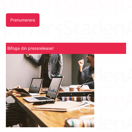
Prenumerera
Bifoga din pressrelease!