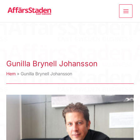
Hoppa
till
innehåll
Gunilla Brynell Johansson
Hem
Gunilla Brynell Johansson