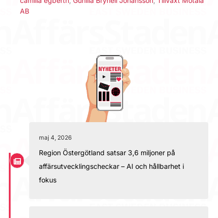
camilla egberth
,
Gunilla Brynell Johansson
,
Tillväxt Motala
AB
maj 4, 2026
Region Östergötland satsar 3,6 miljoner på
affärsutvecklingscheckar – AI och hållbarhet i
fokus