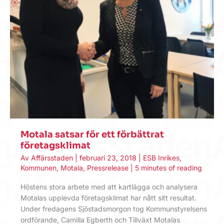
Motala satsar för ett förbättrat
företagsklimat
Av
Affärsstaden
|
februari 23, 2018
|
ESB Inrikes
,
Kommunen
,
Motala
,
Pressrelease
|
5 minutes of reading
Höstens stora arbete med att kartlägga och analysera
Motalas upplevda företagsklimat har nått sitt resultat.
Under fredagens Sjöstadsmorgon tog Kommunstyrelsens
ordförande, Camilla Egberth och Tillväxt Motalas