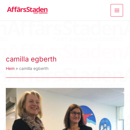
Hoppa
till
innehåll
camilla egberth
Hem
camilla egberth