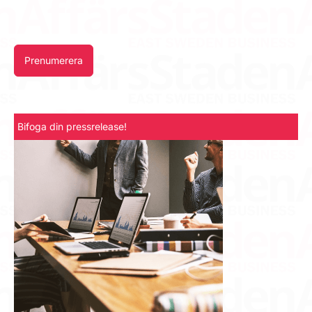
Prenumerera
Bifoga din pressrelease!