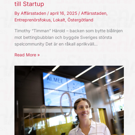
till Startup
By
Affärsstaden
/
april 16, 2025
/
Affärsstaden
,
Entreprenörsfokus
,
Lokalt
,
Östergötland
Timothy “Timman” Härold – backen som bytte blålinjen
mot bettingbubblan och byggde Sveriges största
spelcommunity Det är en råkall aprilkväll…
Read More »