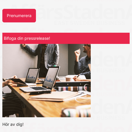
Prenumerera
Bifoga din pressrelease!
Hör av dig!