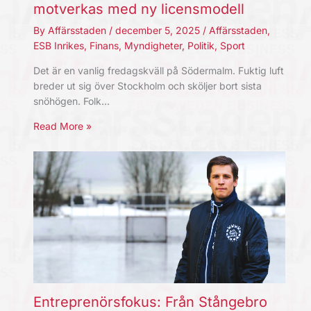
motverkas med ny licensmodell
By
Affärsstaden
/
december 5, 2025
/
Affärsstaden
,
ESB Inrikes
,
Finans
,
Myndigheter
,
Politik
,
Sport
Det är en vanlig fredagskväll på Södermalm. Fuktig luft
breder ut sig över Stockholm och sköljer bort sista
snöhögen. Folk…
Read More »
Entreprenörsfokus: Från Stångebro