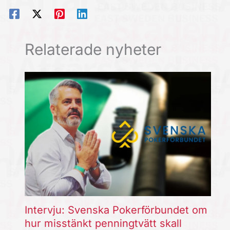
Relaterade nyheter
Intervju: Svenska Pokerförbundet om
hur misstänkt penningtvätt skall