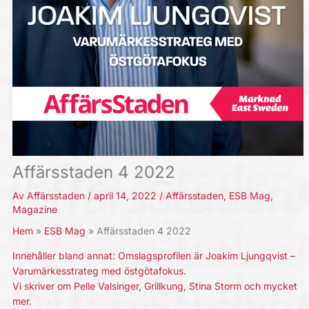
Affärsstaden 4 2022
Av
Affärsstaden
/
april 14, 2022
/
Affärsstaden
,
ESB Mag
,
Magazine
Hem
ESB Mag
Affärsstaden 4 2022
Innehåller bland annat: Omslagsprofilen är Joakim Ljungqvist –
Varumärkesstrateg med östgötafokus.
Vi skriver om Pelle Valsinger, Grillkung, Stina Storm och mycket
mer.