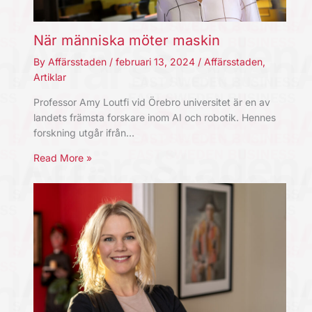
När människa möter maskin
By
Affärsstaden
/
februari 13, 2024
/
Affärsstaden
,
Artiklar
Professor Amy Loutfi vid Örebro universitet är en av
landets främsta forskare inom AI och robotik. Hennes
forskning utgår ifrån…
Read More »