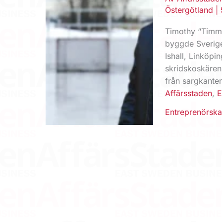
Östergötland
|
Timothy “Timma
byggde Sveriges
Ishall, Linköpi
skridskoskären,
från sargkanten
Affärsstaden
,
E
Entreprenörsk