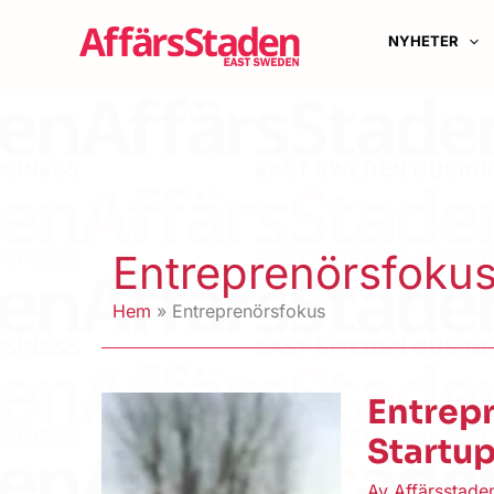
Hoppa
till
NYHETER
innehåll
Entreprenörsfoku
Hem
Entreprenörsfokus
Entrepr
Startu
Av
Affärsstad