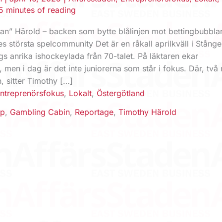
5 minutes of reading
n” Härold – backen som bytte blålinjen mot bettingbubbla
 största spelcommunity Det är en råkall aprilkväll i Stång
ngs anrika ishockey­lada från 70-talet. På läktaren ekar
 men i dag är det inte juniorerna som står i fokus. Där, två
, sitter Timothy […]
ntreprenörsfokus
,
Lokalt
,
Östergötland
ap
,
Gambling Cabin
,
Reportage
,
Timothy Härold