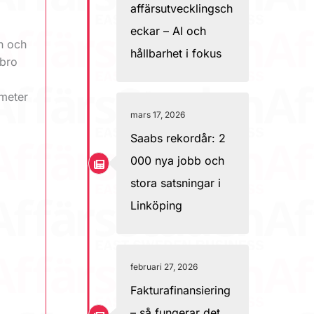
affärsutvecklingsch
eckar – AI och
n och
hållbarhet i fokus
ebro
 meter
mars 17, 2026
Saabs rekordår: 2
000 nya jobb och
stora satsningar i
Linköping
februari 27, 2026
Fakturafinansiering
– så fungerar det