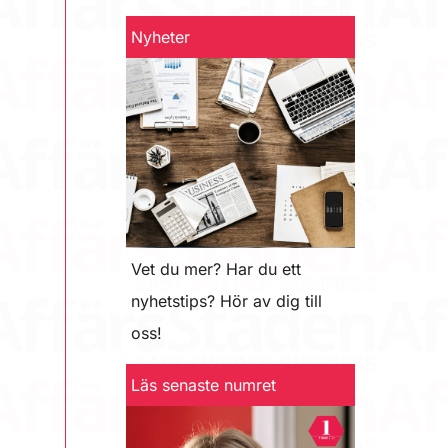
Nyheter
Vet du mer? Har du ett
nyhetstips? Hör av dig till
oss!
Läs senaste numret