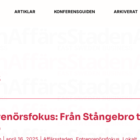
ARTIKLAR
KONFERENSGUIDEN
ARKIVERAT
s
enörsfokus: Från Stångebro ti
p
en
|
april 16, 2025
|
Affärsstaden
,
Entreprenörsfokus
,
Lokalt
,