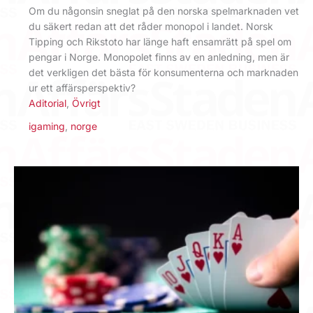
Om du någonsin sneglat på den norska spelmarknaden vet
du säkert redan att det råder monopol i landet. Norsk
Tipping och Rikstoto har länge haft ensamrätt på spel om
pengar i Norge. Monopolet finns av en anledning, men är
det verkligen det bästa för konsumenterna och marknaden
ur ett affärsperspektiv?
Aditorial
,
Övrigt
igaming
,
norge