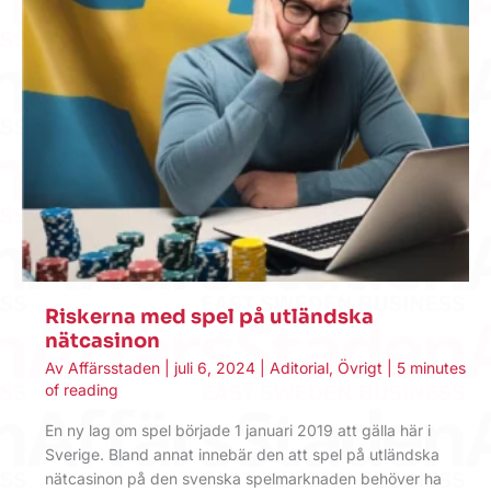
Riskerna med spel på utländska
nätcasinon
Av
Affärsstaden
|
juli 6, 2024
|
Aditorial
,
Övrigt
|
5 minutes
of reading
En ny lag om spel började 1 januari 2019 att gälla här i
Sverige. Bland annat innebär den att spel på utländska
nätcasinon på den svenska spelmarknaden behöver ha