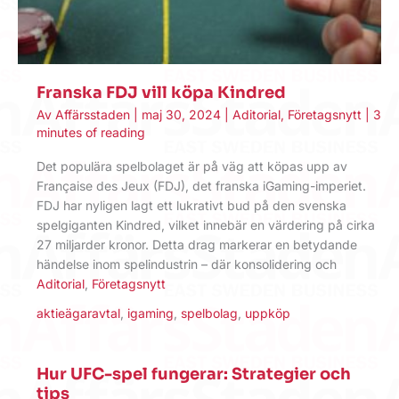
Franska FDJ vill köpa Kindred
Av
Affärsstaden
|
maj 30, 2024
|
Aditorial
,
Företagsnytt
|
3
minutes of reading
Det populära spelbolaget är på väg att köpas upp av
Française des Jeux (FDJ), det franska iGaming-imperiet.
FDJ har nyligen lagt ett lukrativt bud på den svenska
spelgiganten Kindred, vilket innebär en värdering på cirka
27 miljarder kronor. Detta drag markerar en betydande
händelse inom spelindustrin – där konsolidering och
Aditorial
,
Företagsnytt
aktieägaravtal
,
igaming
,
spelbolag
,
uppköp
Hur UFC-spel fungerar: Strategier och
tips