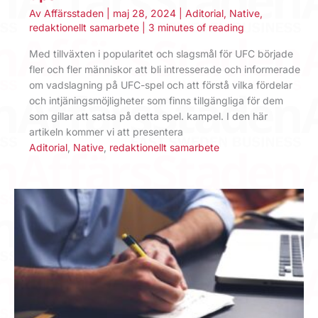
Av
Affärsstaden
|
maj 28, 2024
|
Aditorial
,
Native
,
redaktionellt samarbete
|
3 minutes of reading
Med tillväxten i popularitet och slagsmål för UFC började
fler och fler människor att bli intresserade och informerade
om vadslagning på UFC-spel och att förstå vilka fördelar
och intjäningsmöjligheter som finns tillgängliga för dem
som gillar att satsa på detta spel. kampel. I den här
artikeln kommer vi att presentera
Aditorial
,
Native
,
redaktionellt samarbete