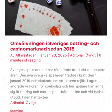
Omvälvningen i Sveriges betting- och
casinomarknad sedan 2018
Av
Affärsstaden
|
januari 23, 2025
|
Aditorial
,
Övrigt
|
6
minutes of reading
Sveriges spelmarknad har förändrats drastiskt de senaste
åren. Den nya svenska spellagen trädde i kraft den 1
januari 2019 och skakade om strukturen rejält. Lagen
ändrade villkoren för spelbolag och hur spelare kan ägna
sig åt betting och casinospel – både online och vid fysiska
utbud. I den här texten
Aditorial
,
Övrigt
igaming