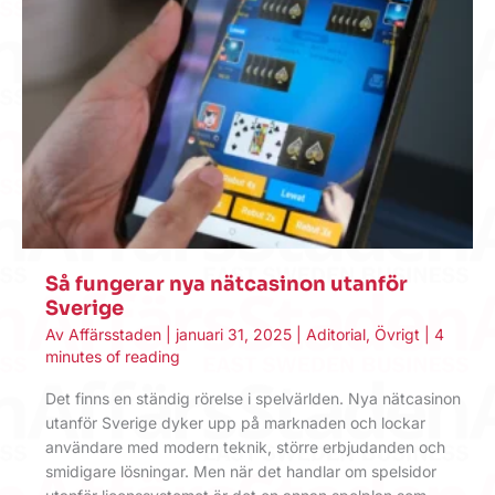
Så fungerar nya nätcasinon utanför
Sverige
Av
Affärsstaden
|
januari 31, 2025
|
Aditorial
,
Övrigt
|
4
minutes of reading
Det finns en ständig rörelse i spelvärlden. Nya nätcasinon
utanför Sverige dyker upp på marknaden och lockar
användare med modern teknik, större erbjudanden och
smidigare lösningar. Men när det handlar om spelsidor