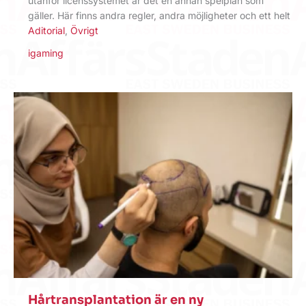
utanför licenssystemet är det en annan spelplan som
gäller. Här finns andra regler, andra möjligheter och ett helt
Aditorial
,
Övrigt
igaming
Hårtransplantation är en ny