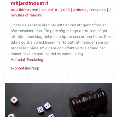
miljardindustri
Av
Affärsstaden
|
januari 30, 2025
|
Aditorial
,
Forskning
|
3
minutes of reading
Under de senaste åren har allt fler valt att genomföra en
hårtransplantation. Tidigare såg många detta som något
att dölja, men idag delar flera öppet sina erfarenheter. Den
teknologiska utvecklingen har förbättrat metoder som gör
processen både smidigare och effektivare. Därmed har
ämnet blivit en naturlig del av samtal kring
Aditorial
,
Forskning
skönhetsingrepp