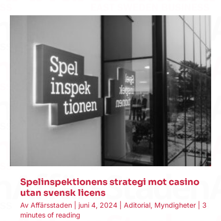
Spelinspektionens strategi mot casino
utan svensk licens
Av
Affärsstaden
|
juni 4, 2024
|
Aditorial
,
Myndigheter
|
3
minutes of reading