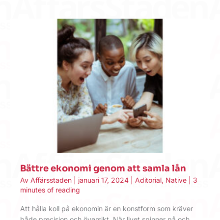
Bättre ekonomi genom att samla lån
Av
Affärsstaden
|
januari 17, 2024
|
Aditorial
,
Native
|
3
minutes of reading
Att hålla koll på ekonomin är en konstform som kräver
både precision och översikt. När livet spinner på och