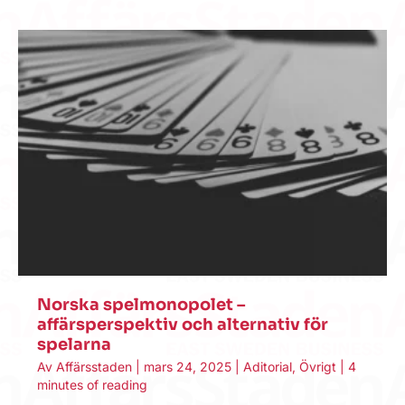
Norska spelmonopolet –
affärsperspektiv och alternativ för
spelarna
Av
Affärsstaden
|
mars 24, 2025
|
Aditorial
,
Övrigt
|
4
minutes of reading