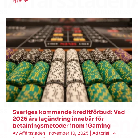
igaming
Sveriges kommande kreditförbud: Vad
2026 års lagändring innebär för
betalningsmetoder inom iGaming
Av
Affärsstaden
|
november 10, 2025
|
Aditorial
|
4