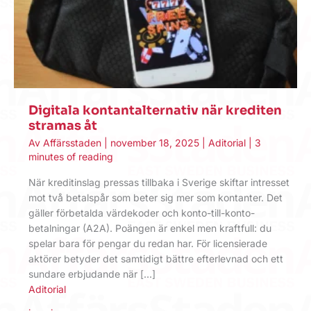
Digitala kontantalternativ när krediten
stramas åt
Av
Affärsstaden
|
november 18, 2025
|
Aditorial
|
3
minutes of reading
När kreditinslag pressas tillbaka i Sverige skiftar intresset
mot två betalspår som beter sig mer som kontanter. Det
gäller förbetalda värdekoder och konto-till-konto-
betalningar (A2A). Poängen är enkel men kraftfull: du
spelar bara för pengar du redan har. För licensierade
aktörer betyder det samtidigt bättre efterlevnad och ett
sundare erbjudande när […]
Aditorial