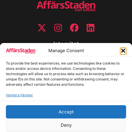
Integritet
Manage Consent
Integritetspolicy
To provide the best experiences, we use technologies like cookies to
Cookiepolicy
store and/or access device information. Consenting to these
Disclaimer
technologies will allow us to process data such as browsing behavior or
Redaktionell policy
unique IDs on this site. Not consenting or withdrawing consent, may
Utgivarinformation
adversely affect certain features and functions.
Hantera tjänster
Kontakta oss
Accept
Allmänna frågor: info@affarsstaden.se | Tipsa
redaktionen: tips@affarsstaden.se | Annonsera:
Deny
annons@affarsstaden.se