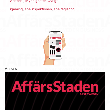
Aditorial
,
Myndigheter
,
Övrigt
igaming
,
spelinspektionen
,
spelreglering
Annons