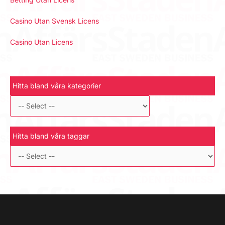
Casino Utan Svensk Licens
Casino Utan Licens
Hitta bland våra kategorier
Hitta bland våra taggar