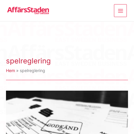
Hoppa
till
innehåll
spelreglering
Hem
spelreglering