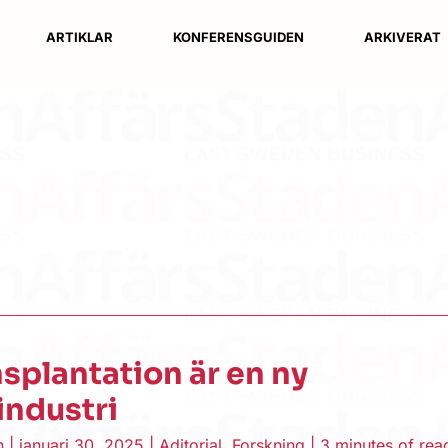
ARTIKLAR
KONFERENSGUIDEN
ARKIVERAT
splantation är en ny
industri
en
|
januari 30, 2025
|
Aditorial
,
Forskning
|
3 minutes of rea