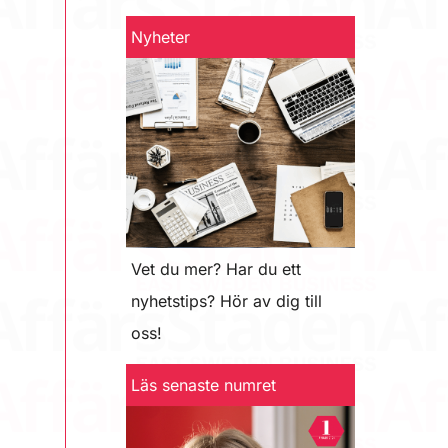
Nyheter
Vet du mer? Har du ett
nyhetstips? Hör av dig till
oss!
Läs senaste numret