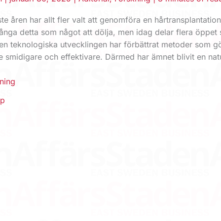
e åren har allt fler valt att genomföra en hårtransplantation
ånga detta som något att dölja, men idag delar flera öppet 
Den teknologiska utvecklingen har förbättrat metoder som g
 smidigare och effektivare. Därmed har ämnet blivit en natu
g
ning
pp