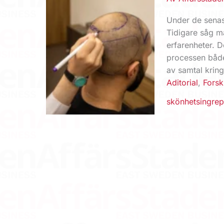
Under de senast
Tidigare såg m
erfarenheter. 
processen både
av samtal krin
Aditorial
,
Forsk
skönhetsingre