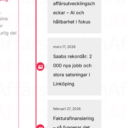
affärsutvecklingsch
.
eckar – AI och
sina
hållbarhet i fokus
ör
rlig del
mars 17, 2026
Saabs rekordår: 2
000 nya jobb och
stora satsningar i
Linköping
februari 27, 2026
Fakturafinansiering
– så fungerar det