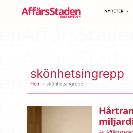
Hoppa
till
NYHETER
innehåll
skönhetsingrepp
Hem
skönhetsingrepp
Hårtran
miljard
Av
Affärsstad