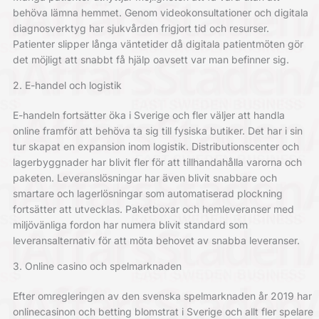
behöva lämna hemmet. Genom videokonsultationer och digitala
diagnosverktyg har sjukvården frigjort tid och resurser.
Patienter slipper långa väntetider då digitala patientmöten gör
det möjligt att snabbt få hjälp oavsett var man befinner sig.
2. E-handel och logistik
E-handeln fortsätter öka i Sverige och fler väljer att handla
online framför att behöva ta sig till fysiska butiker. Det har i sin
tur skapat en expansion inom logistik. Distributionscenter och
lagerbyggnader har blivit fler för att tillhandahålla varorna och
paketen. Leveranslösningar har även blivit snabbare och
smartare och lagerlösningar som automatiserad plockning
fortsätter att utvecklas. Paketboxar och hemleveranser med
miljövänliga fordon har numera blivit standard som
leveransalternativ för att möta behovet av snabba leveranser.
3. Online casino och spelmarknaden
Efter omregleringen av den svenska spelmarknaden år 2019 har
onlinecasinon och betting blomstrat i Sverige och allt fler spelare