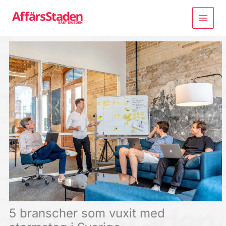
Hoppa
till
innehåll
5 branscher som vuxit med