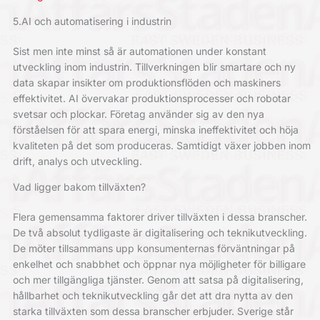
5.AI och automatisering i industrin
Sist men inte minst så är automationen under konstant
utveckling inom industrin. Tillverkningen blir smartare och ny
data skapar insikter om produktionsflöden och maskiners
effektivitet. AI övervakar produktionsprocesser och robotar
svetsar och plockar. Företag använder sig av den nya
förståelsen för att spara energi, minska ineffektivitet och höja
kvaliteten på det som produceras. Samtidigt växer jobben inom
drift, analys och utveckling.
Vad ligger bakom tillväxten?
Flera gemensamma faktorer driver tillväxten i dessa branscher.
De två absolut tydligaste är digitalisering och teknikutveckling.
De möter tillsammans upp konsumenternas förväntningar på
enkelhet och snabbhet och öppnar nya möjligheter för billigare
och mer tillgängliga tjänster. Genom att satsa på digitalisering,
hållbarhet och teknikutveckling går det att dra nytta av den
starka tillväxten som dessa branscher erbjuder. Sverige står