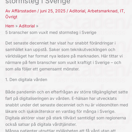
stormsteg i Sverige
Av
Affärsstaden
/
juni 25, 2025
/
Aditorial
,
Arbetsmarknad
,
IT
,
Övrigt
Hem
Aditorial
5 branscher som vuxit med stormsteg i Sverige
Det senaste decenniet har visat hur snabbt förändringar i
samhället kan uppstå. Saker som teknikutvecklingen och
världsläget har format nya ledare på marknaden. Här tittar vi
närmare på fem branscher som vuxit kraftigt i Sverige – och
som alla följer ett gemensamt mönster.
1. Den digitala vården
Både pandemin och en efterfrågan av större tillgänglighet satte
fart på digitaliseringen av vården. E-hälsan har utvecklats
snabbt under det senaste decenniet och nu är videomöten med
läkare och sjuksköterskor en vardag för många i Sverige.
Digitala aktörer visar på stark tillväxt samtidigt som regionerna
också satsar på digitala vårdtjänster.
Många patienter utnyttjar möjligheten att få vård utan att