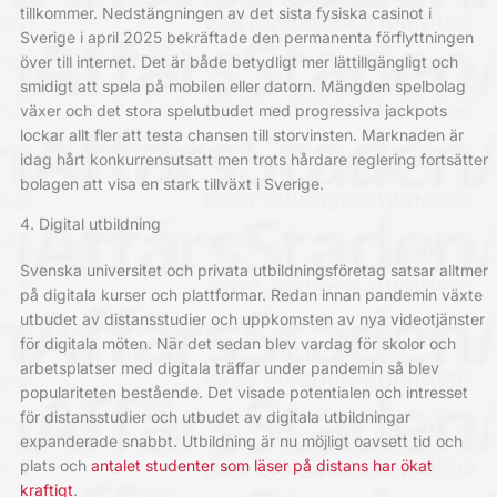
tillkommer. Nedstängningen av det sista fysiska casinot i
Sverige i april 2025 bekräftade den permanenta förflyttningen
över till internet. Det är både betydligt mer lättillgängligt och
smidigt att spela på mobilen eller datorn. Mängden spelbolag
växer och det stora spelutbudet med progressiva jackpots
lockar allt fler att testa chansen till storvinsten. Marknaden är
idag hårt konkurrensutsatt men trots hårdare reglering fortsätter
bolagen att visa en stark tillväxt i Sverige.
4. Digital utbildning
Svenska universitet och privata utbildningsföretag satsar alltmer
på digitala kurser och plattformar. Redan innan pandemin växte
utbudet av distansstudier och uppkomsten av nya videotjänster
för digitala möten. När det sedan blev vardag för skolor och
arbetsplatser med digitala träffar under pandemin så blev
populariteten bestående. Det visade potentialen och intresset
för distansstudier och utbudet av digitala utbildningar
expanderade snabbt. Utbildning är nu möjligt oavsett tid och
plats och
antalet studenter som läser på distans har ökat
kraftigt
.