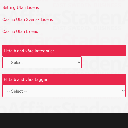
Betting Utan Licens
Casino Utan Svensk Licens
Casino Utan Licens
Hitta bland våra kategorier
Hitta bland våra taggar