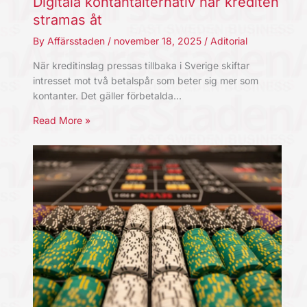
Digitala kontantalternativ när krediten
stramas åt
By
Affärsstaden
/
november 18, 2025
/
Aditorial
När kreditinslag pressas tillbaka i Sverige skiftar
intresset mot två betalspår som beter sig mer som
kontanter. Det gäller förbetalda…
Read More »