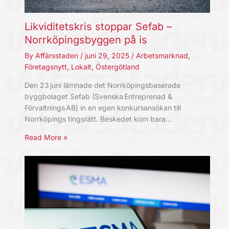
Likviditetskris stoppar Sefab –
Norrköpingsbyggen på is
By
Affärsstaden
/
juni 29, 2025
/
Arbetsmarknad
,
Företagsnytt
,
Lokalt
,
Östergötland
Den 23 juni lämnade det Norrköpingsbaserade
byggbolaget Sefab (Svenska Entreprenad &
Förvaltnings AB) in en egen konkursansökan till
Norrköpings tingsrätt. Beskedet kom bara…
Read More »