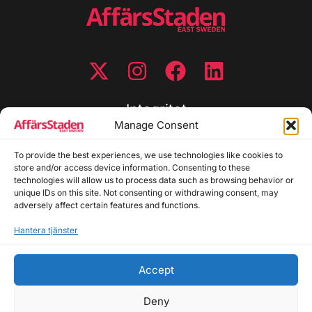
Integritet
Manage Consent
Integritetspolicy
To provide the best experiences, we use technologies like cookies to
Cookiepolicy
store and/or access device information. Consenting to these
Disclaimer
technologies will allow us to process data such as browsing behavior or
Redaktionell policy
unique IDs on this site. Not consenting or withdrawing consent, may
Utgivarinformation
adversely affect certain features and functions.
Hantera tjänster
Kontakta oss
Accept
Allmänna frågor: info@affarsstaden.se | Tipsa
redaktionen: tips@affarsstaden.se | Annonsera:
Deny
annons@affarsstaden.se