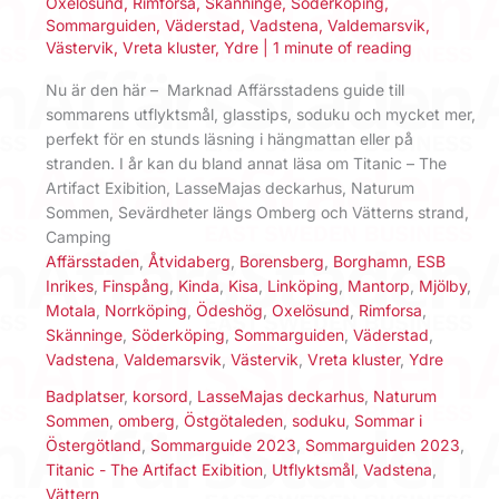
Oxelösund
,
Rimforsa
,
Skänninge
,
Söderköping
,
Sommarguiden
,
Väderstad
,
Vadstena
,
Valdemarsvik
,
Västervik
,
Vreta kluster
,
Ydre
|
1 minute of reading
Nu är den här – Marknad Affärsstadens guide till
sommarens utflyktsmål, glasstips, soduku och mycket mer,
perfekt för en stunds läsning i hängmattan eller på
stranden. I år kan du bland annat läsa om Titanic – The
Artifact Exibition, LasseMajas deckarhus, Naturum
Sommen, Sevärdheter längs Omberg och Vätterns strand,
Camping
Affärsstaden
,
Åtvidaberg
,
Borensberg
,
Borghamn
,
ESB
Inrikes
,
Finspång
,
Kinda
,
Kisa
,
Linköping
,
Mantorp
,
Mjölby
,
Motala
,
Norrköping
,
Ödeshög
,
Oxelösund
,
Rimforsa
,
Skänninge
,
Söderköping
,
Sommarguiden
,
Väderstad
,
Vadstena
,
Valdemarsvik
,
Västervik
,
Vreta kluster
,
Ydre
Badplatser
,
korsord
,
LasseMajas deckarhus
,
Naturum
Sommen
,
omberg
,
Östgötaleden
,
soduku
,
Sommar i
Östergötland
,
Sommarguide 2023
,
Sommarguiden 2023
,
Titanic - The Artifact Exibition
,
Utflyktsmål
,
Vadstena
,
Vättern