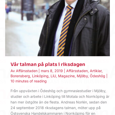
Vår talman på plats i riksdagen
Av
Affärsstaden
|
mars 8, 2019
|
Affärsstaden
,
Artiklar
,
Borensberg
,
Linköping
,
LiU
,
Magazine
,
Mjölby
,
Ödeshög
|
10 minutes of reading
Från uppväxten i Ödeshög och gymnasiestudier i Mjölby,
studier och arbete i Linköping till Motala och Norrköping är
han mer östgöte än de flesta. Andreas Norlén, sedan den
24 september 2018 riksdagens talman, möter upp på
Östsvenska Handelskammaren i Norrköping för en