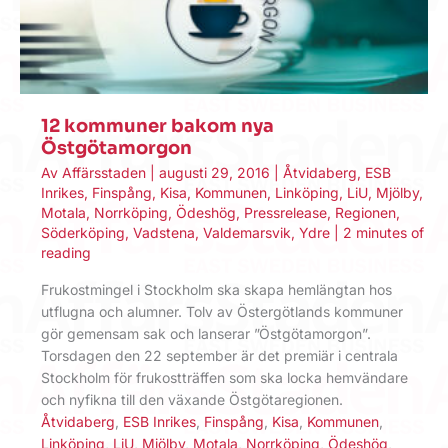
12 kommuner bakom nya
Östgötamorgon
Av
Affärsstaden
|
augusti 29, 2016
|
Åtvidaberg
,
ESB
Inrikes
,
Finspång
,
Kisa
,
Kommunen
,
Linköping
,
LiU
,
Mjölby
,
Motala
,
Norrköping
,
Ödeshög
,
Pressrelease
,
Regionen
,
Söderköping
,
Vadstena
,
Valdemarsvik
,
Ydre
|
2 minutes of
reading
Frukostmingel i Stockholm ska skapa hemlängtan hos
utflugna och alumner. Tolv av Östergötlands kommuner
gör gemensam sak och lanserar ”Östgötamorgon”.
Torsdagen den 22 september är det premiär i centrala
Stockholm för frukostträffen som ska locka hemvändare
och nyfikna till den växande Östgötaregionen.
Åtvidaberg
,
ESB Inrikes
,
Finspång
,
Kisa
,
Kommunen
,
Linköping
,
LiU
,
Mjölby
,
Motala
,
Norrköping
,
Ödeshög
,