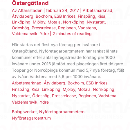
Östergötland
Av
Affärsstaden
|
februari 24, 2017
|
Arbetsmarknad
,
Åtvidaberg
,
Boxholm
,
ESB Inrikes
,
Finspång
,
Kisa
,
Linköping
,
Mjölby
,
Motala
,
Norrköping
,
Nystartat
,
Ödeshög
,
Pressrelease
,
Regionen
,
Vadstena
,
Valdemarsvik
,
Ydre
|
2 minutes of reading
Här startas det flest nya företag per invånare i
Östergötland. Nyföretagarbarometern har rankat länets
kommuner efter antal nyregistrerade företag per 1000
invånare under 2016 jämfört med placeringen året tidigare.
Toppar gör Norrköpings kommun med 5,7 nya företag, följt
av tvåan Vadstena med 5,6 per 1000 invånare.
Arbetsmarknad
,
Åtvidaberg
,
Boxholm
,
ESB Inrikes
,
Finspång
,
Kisa
,
Linköping
,
Mjölby
,
Motala
,
Norrköping
,
Nystartat
,
Ödeshög
,
Pressrelease
,
Regionen
,
Vadstena
,
Valdemarsvik
,
Ydre
Bolagsverket
,
Nyföretagarbarometern
,
Nyföretagarcentrum