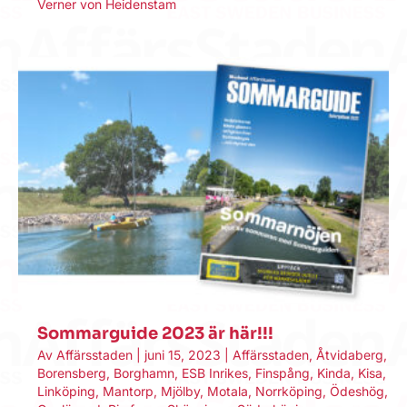
Verner von Heidenstam
Sommarguide 2023 är här!!!
Av
Affärsstaden
|
juni 15, 2023
|
Affärsstaden
,
Åtvidaberg
,
Borensberg
,
Borghamn
,
ESB Inrikes
,
Finspång
,
Kinda
,
Kisa
,
Linköping
,
Mantorp
,
Mjölby
,
Motala
,
Norrköping
,
Ödeshög
,