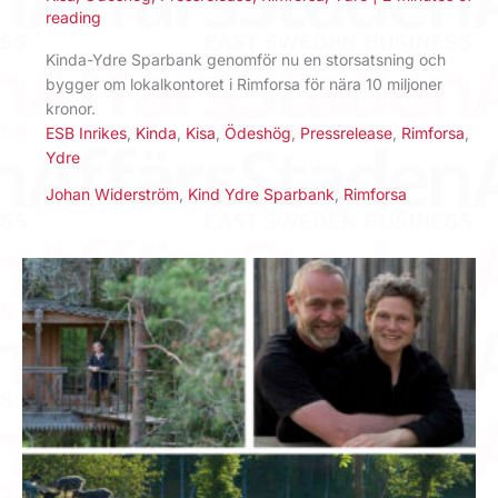
reading
Kinda-Ydre Sparbank genomför nu en storsatsning och
bygger om lokalkontoret i Rimforsa för nära 10 miljoner
kronor.
ESB Inrikes
,
Kinda
,
Kisa
,
Ödeshög
,
Pressrelease
,
Rimforsa
,
Ydre
Johan Widerström
,
Kind Ydre Sparbank
,
Rimforsa