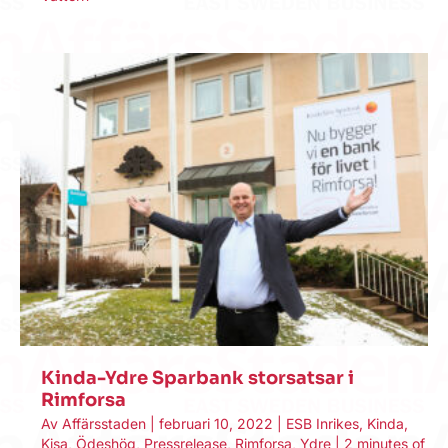
Kinda-Ydre Sparbank storsatsar i
Rimforsa
Av
Affärsstaden
|
februari 10, 2022
|
ESB Inrikes
,
Kinda
,
Kisa
,
Ödeshög
,
Pressrelease
,
Rimforsa
,
Ydre
|
2 minutes of