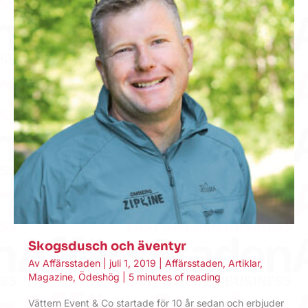
Skogsdusch och äventyr
Av
Affärsstaden
|
juli 1, 2019
|
Affärsstaden
,
Artiklar
,
Magazine
,
Ödeshög
|
5 minutes of reading
Vättern Event & Co startade för 10 år sedan och erbjuder