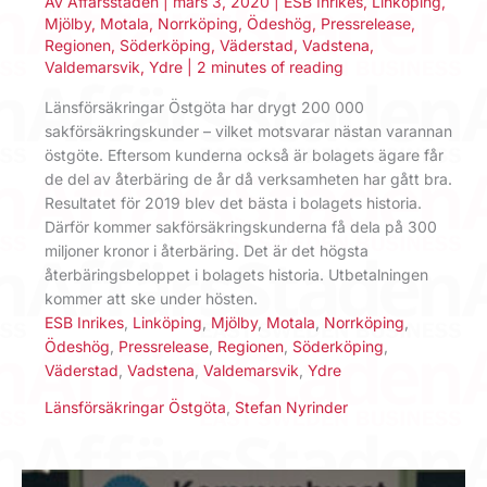
Av
Affärsstaden
|
mars 3, 2020
|
ESB Inrikes
,
Linköping
,
Mjölby
,
Motala
,
Norrköping
,
Ödeshög
,
Pressrelease
,
Regionen
,
Söderköping
,
Väderstad
,
Vadstena
,
Valdemarsvik
,
Ydre
|
2 minutes of reading
Länsförsäkringar Östgöta har drygt 200 000
sakförsäkringskunder – vilket motsvarar nästan varannan
östgöte. Eftersom kunderna också är bolagets ägare får
de del av återbäring de år då verksamheten har gått bra.
Resultatet för 2019 blev det bästa i bolagets historia.
Därför kommer sakförsäkringskunderna få dela på 300
miljoner kronor i återbäring. Det är det högsta
återbäringsbeloppet i bolagets historia. Utbetalningen
kommer att ske under hösten.
ESB Inrikes
,
Linköping
,
Mjölby
,
Motala
,
Norrköping
,
Ödeshög
,
Pressrelease
,
Regionen
,
Söderköping
,
Väderstad
,
Vadstena
,
Valdemarsvik
,
Ydre
Länsförsäkringar Östgöta
,
Stefan Nyrinder