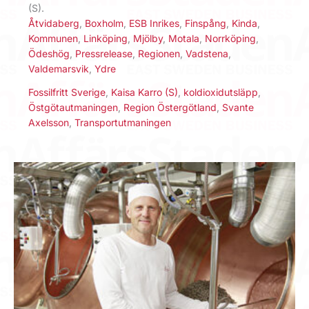
(S).
Åtvidaberg
,
Boxholm
,
ESB Inrikes
,
Finspång
,
Kinda
,
Kommunen
,
Linköping
,
Mjölby
,
Motala
,
Norrköping
,
Ödeshög
,
Pressrelease
,
Regionen
,
Vadstena
,
Valdemarsvik
,
Ydre
Fossilfritt Sverige
,
Kaisa Karro (S)
,
koldioxidutsläpp
,
Östgötautmaningen
,
Region Östergötland
,
Svante
Axelsson
,
Transportutmaningen