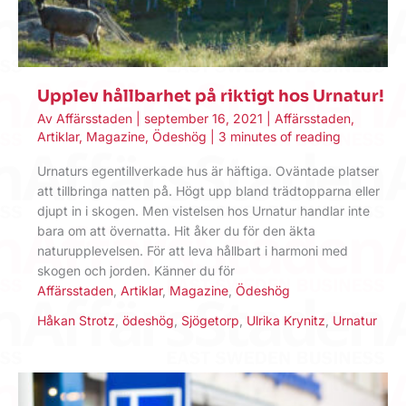
Upplev hållbarhet på riktigt hos Urnatur!
Av
Affärsstaden
|
september 16, 2021
|
Affärsstaden
,
Artiklar
,
Magazine
,
Ödeshög
|
3 minutes of reading
Urnaturs egentillverkade hus är häftiga. Oväntade platser
att tillbringa natten på. Högt upp bland trädtopparna eller
djupt in i skogen. Men vistelsen hos Urnatur handlar inte
bara om att övernatta. Hit åker du för den äkta
naturupplevelsen. För att leva hållbart i harmoni med
skogen och jorden. Känner du för
Affärsstaden
,
Artiklar
,
Magazine
,
Ödeshög
Håkan Strotz
,
ödeshög
,
Sjögetorp
,
Ulrika Krynitz
,
Urnatur