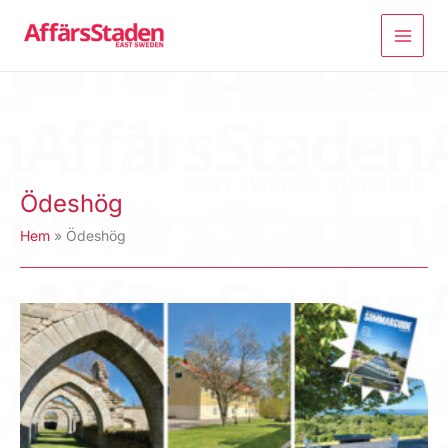
Hoppa
till
innehåll
Ödeshög
Hem
Ödeshög