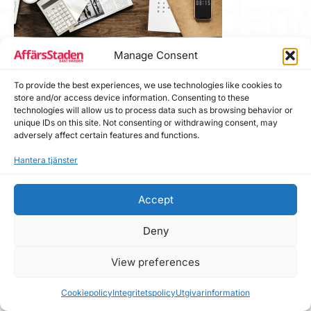
Vet du mer? Har du ett nyhetstips? Hör av dig till oss!
Manage Consent
Läs senaste numret
To provide the best experiences, we use technologies like cookies to
store and/or access device information. Consenting to these
technologies will allow us to process data such as browsing behavior or
unique IDs on this site. Not consenting or withdrawing consent, may
adversely affect certain features and functions.
Hantera tjänster
Accept
Deny
View preferences
Cookiepolicy
Integritetspolicy
Utgivarinformation