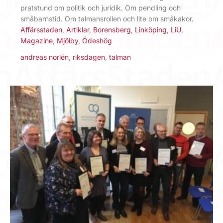
pratstund om politik och juridik. Om pendling och
småbarnstid. Om talmansrollen och lite om småkakor.
Affärsstaden
,
Artiklar
,
Borensberg
,
Linköping
,
LiU
,
Magazine
,
Mjölby
,
Ödeshög
andreas norlén
,
riksdagen
,
talman