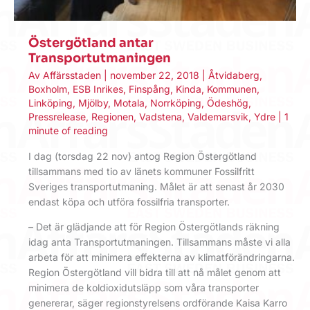
Östergötland antar
Transportutmaningen
Av
Affärsstaden
|
november 22, 2018
|
Åtvidaberg
,
Boxholm
,
ESB Inrikes
,
Finspång
,
Kinda
,
Kommunen
,
Linköping
,
Mjölby
,
Motala
,
Norrköping
,
Ödeshög
,
Pressrelease
,
Regionen
,
Vadstena
,
Valdemarsvik
,
Ydre
|
1
minute of reading
I dag (torsdag 22 nov) antog Region Östergötland
tillsammans med tio av länets kommuner Fossilfritt
Sveriges transportutmaning. Målet är att senast år 2030
endast köpa och utföra fossilfria transporter.
– Det är glädjande att för Region Östergötlands räkning
idag anta Transportutmaningen. Tillsammans måste vi alla
arbeta för att minimera effekterna av klimatförändringarna.
Region Östergötland vill bidra till att nå målet genom att
minimera de koldioxidutsläpp som våra transporter
genererar, säger regionstyrelsens ordförande Kaisa Karro