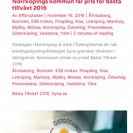
Norrköpings kommun får pris för bästa
tillväxt 2016
Av
Affärsstaden
|
november 16, 2016
|
Åtvidaberg
,
Boxholm
,
ESB Inrikes
,
Finspång
,
Kisa
,
Linköping
,
Mantorp
,
Mjölby
,
Motala
,
Norrköping
,
Ödeshög
,
Pressrelease
,
Söderköping
,
Vadstena
,
Ydre
|
2 minutes of reading
Företagen i Norrköping är bäst i Östergötlands län när
kreditupplysningsföretaget Syna granskar tillväxten i
näringslivet. Kommunen vinner nu priset Bästa Tillväxt
2016.
Åtvidaberg
,
Boxholm
,
ESB Inrikes
,
Finspång
,
Kisa
,
Linköping
,
Mantorp
,
Mjölby
,
Motala
,
Norrköping
,
Ödeshög
,
Pressrelease
,
Söderköping
,
Vadstena
,
Ydre
Bästa Tillväxt 2016
,
Syna.se