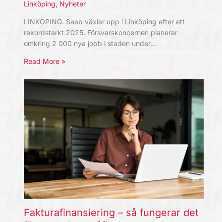
Linköping
,
Nyheter
LINKÖPING. Saab växlar upp i Linköping efter ett
rekordstarkt 2025. Försvarskoncernen planerar
omkring 2 000 nya jobb i staden under…
Read More »
Fakturafinansiering – så fungerar det