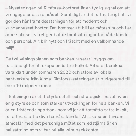
– Nysatsningen på Rimforsa-kontoret är en tydlig signal om att
vi engagerar oss i området. Samtidigt är det fullt naturligt att vi
gör den här framtidssatsningen för ett modernt och
kundanpassat kontor. Det kommer att bli fler mötesrum och fler
arbetsplatser, vilket ger bättre förutsättningar för både kunder
och personal. Allt blir nytt och fräscht med en välkomnande
miljö.
De två våningsplanen som banken huserar i byggs om
fullständigt för att skapa en bättre helhet. Arbetet beräknas
vara klart under sommaren 2022 och utförs av lokala
hantverkare från Kinda. Rimforsa-satsningen är budgeterad till
cirka 10 miljoner kronor.
– Satsningen är ett betydelsefullt och strategiskt beslut av en
enig styrelse och som stärker utvecklingen för hela banken. Vi
är en fristående sparbank som väljer att fortsätta satsa lokalt,
för att vara attraktiva för våra kunder. Att skapa en trivsam
atmosfär med det personliga mötet som ledstjärna är en
målsättning som vi har på alla våra bankkontor.