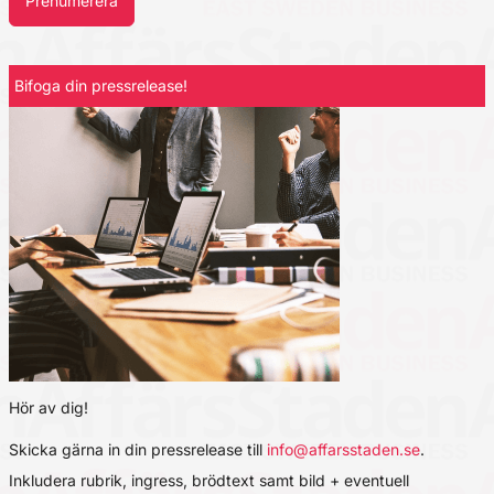
Prenumerera
Bifoga din pressrelease!
Hör av dig!
Skicka gärna in din pressrelease till
info@affarsstaden.se
.
Inkludera rubrik, ingress, brödtext samt bild + eventuell