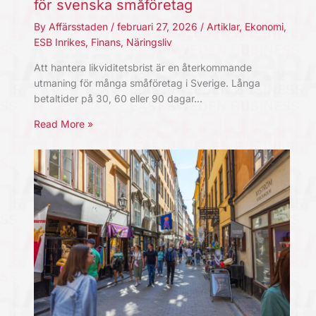
för svenska småföretag
By
Affärsstaden
/
februari 27, 2026
/
Artiklar
,
Ekonomi
,
ESB Inrikes
,
Finans
,
Näringsliv
Att hantera likviditetsbrist är en återkommande
utmaning för många småföretag i Sverige. Långa
betaltider på 30, 60 eller 90 dagar…
Read More »