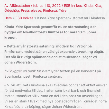
Av
Affärsstaden
/
februari 10, 2022
/
ESB Inrikes
,
Kinda
,
Kisa
,
Ödeshög
,
Pressrelease
,
Rimforsa
,
Ydre
Hem
ESB Inrikes
Kinda-Ydre Sparbank storsatsar i Rimforsa
Kinda-Ydre Sparbank genomför nu en storsatsning och
bygger om lokalkontoret i Rimforsa för nära 10 miljoner
kronor.
– Detta är vår största satsning i modern tid! Vi tror på
Rimforsa-området där en väldigt expansiv utveckling pågår.
Det här är riktigt spännande och stimulerande, säger vd
Johan Widerström.
”
Vi bygger en bank för livet
” lyder texten på en banderoll på
Sparbankshuset i Rimforsa centrum.
– Vi vill att livet i Rimforsa ska utvecklas och tar ett aktivt ansvar
för att medverka till det. I rollen som lokal bank och finansiell
motor i samhället vill vi vara en del i den positiva utvecklingen.
Vi ser en stark tillväxt med nya bostadsområden i området norra
Kinda/södra Linköping, säger Johan Widerström.