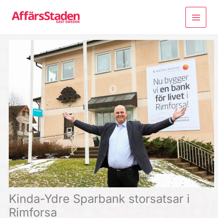
Hoppa
till
innehåll
Kinda-Ydre Sparbank storsatsar i
Rimforsa