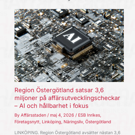
Region Östergötland satsar 3,6
miljoner på affärsutvecklingscheckar
– AI och hållbarhet i fokus
By
Affärsstaden
/
maj 4, 2026
/
ESB Inrikes
,
Företagsnytt
,
Linköping
,
Näringsliv
,
Östergötland
LINKÖPING. Region Östergötland avsätter nästan 3,6