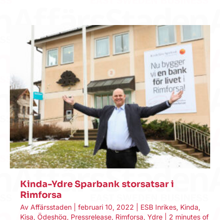
Kinda-Ydre Sparbank storsatsar i
Rimforsa
Av
Affärsstaden
|
februari 10, 2022
|
ESB Inrikes
,
Kinda
,
Kisa
,
Ödeshög
,
Pressrelease
,
Rimforsa
,
Ydre
|
2 minutes of