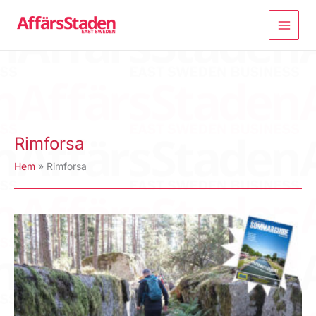
Hoppa
till
innehåll
Rimforsa
Hem
Rimforsa