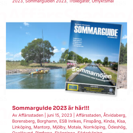
2023
,
Sommarguiden 2023
,
Trollegater
,
Utflyktsmål
Sommarguide 2023 är här!!!
Av
Affärsstaden
|
juni 15, 2023
|
Affärsstaden
,
Åtvidaberg
,
Borensberg
,
Borghamn
,
ESB Inrikes
,
Finspång
,
Kinda
,
Kisa
,
Linköping
,
Mantorp
,
Mjölby
,
Motala
,
Norrköping
,
Ödeshög
,
Oxelösund
,
Rimforsa
,
Skänninge
,
Söderköping
,