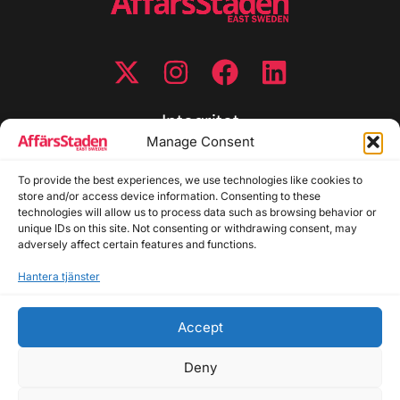
Integritet
Manage Consent
Integritetspolicy
To provide the best experiences, we use technologies like cookies to
Cookiepolicy
store and/or access device information. Consenting to these
Disclaimer
technologies will allow us to process data such as browsing behavior or
Redaktionell policy
unique IDs on this site. Not consenting or withdrawing consent, may
Utgivarinformation
adversely affect certain features and functions.
Hantera tjänster
Kontakta oss
Accept
Allmänna frågor: info@affarsstaden.se | Tipsa
redaktionen: tips@affarsstaden.se | Annonsera:
Deny
annons@affarsstaden.se