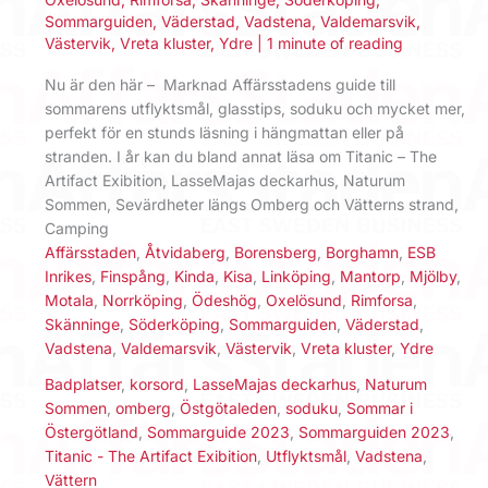
Sommarguiden
,
Väderstad
,
Vadstena
,
Valdemarsvik
,
Västervik
,
Vreta kluster
,
Ydre
|
1 minute of reading
Nu är den här – Marknad Affärsstadens guide till
sommarens utflyktsmål, glasstips, soduku och mycket mer,
perfekt för en stunds läsning i hängmattan eller på
stranden. I år kan du bland annat läsa om Titanic – The
Artifact Exibition, LasseMajas deckarhus, Naturum
Sommen, Sevärdheter längs Omberg och Vätterns strand,
Camping
Affärsstaden
,
Åtvidaberg
,
Borensberg
,
Borghamn
,
ESB
Inrikes
,
Finspång
,
Kinda
,
Kisa
,
Linköping
,
Mantorp
,
Mjölby
,
Motala
,
Norrköping
,
Ödeshög
,
Oxelösund
,
Rimforsa
,
Skänninge
,
Söderköping
,
Sommarguiden
,
Väderstad
,
Vadstena
,
Valdemarsvik
,
Västervik
,
Vreta kluster
,
Ydre
Badplatser
,
korsord
,
LasseMajas deckarhus
,
Naturum
Sommen
,
omberg
,
Östgötaleden
,
soduku
,
Sommar i
Östergötland
,
Sommarguide 2023
,
Sommarguiden 2023
,
Titanic - The Artifact Exibition
,
Utflyktsmål
,
Vadstena
,
Vättern