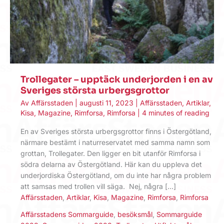
Trollegater – upptäck underjorden i en av
Sveriges största urbergsgrottor
Av
Affärsstaden
|
augusti 11, 2023
|
Affärsstaden
,
Artiklar
,
Kisa
,
Magazine
,
Rimforsa
,
Rimforsa
|
4 minutes of reading
En av Sveriges största urbergsgrottor finns i Östergötland,
närmare bestämt i naturreservatet med samma namn som
grottan, Trollegater. Den ligger en bit utanför Rimforsa i
södra delarna av Östergötland. Här kan du uppleva det
underjordiska Östergötland, om du inte har några problem
att samsas med trollen vill säga. Nej, några […]
Affärsstaden
,
Artiklar
,
Kisa
,
Magazine
,
Rimforsa
,
Rimforsa
Affärsstadens Sommarguide
,
besöksmål
,
Sommarguide