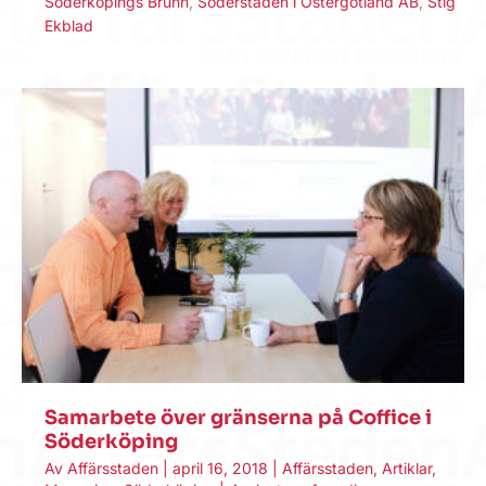
Söderköpings Brunn
,
Söderstaden i Östergötland AB
,
Stig
Ekblad
Samarbete över gränserna på Coffice i
Söderköping
Av
Affärsstaden
|
april 16, 2018
|
Affärsstaden
,
Artiklar
,