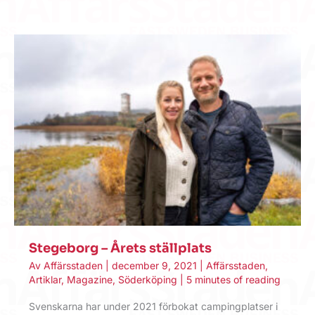
Stegeborg – Årets ställplats
Av
Affärsstaden
|
december 9, 2021
|
Affärsstaden
,
Artiklar
,
Magazine
,
Söderköping
|
5 minutes of reading
Svenskarna har under 2021 förbokat campingplatser i