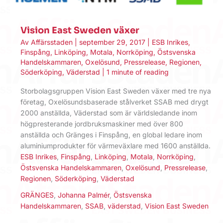
Vision East Sweden växer
Av
Affärsstaden
|
september 29, 2017
|
ESB Inrikes
,
Finspång
,
Linköping
,
Motala
,
Norrköping
,
Östsvenska
Handelskammaren
,
Oxelösund
,
Pressrelease
,
Regionen
,
Söderköping
,
Väderstad
|
1 minute of reading
Storbolagsgruppen Vision East Sweden växer med tre nya
företag, Oxelösundsbaserade stålverket SSAB med drygt
2000 anställda, Väderstad som är världsledande inom
högpresterande jordbruksmaskiner med över 800
anställda och Gränges i Finspång, en global ledare inom
aluminiumprodukter för värmeväxlare med 1600 anställda.
ESB Inrikes
,
Finspång
,
Linköping
,
Motala
,
Norrköping
,
Östsvenska Handelskammaren
,
Oxelösund
,
Pressrelease
,
Regionen
,
Söderköping
,
Väderstad
GRÄNGES
,
Johanna Palmér
,
Östsvenska
Handelskammaren
,
SSAB
,
väderstad
,
Vision East Sweden