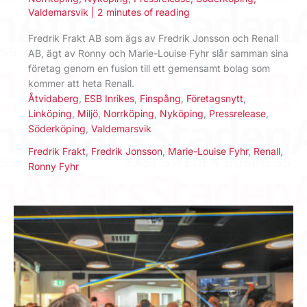
Valdemarsvik
|
2 minutes of reading
Fredrik Frakt AB som ägs av Fredrik Jonsson och Renall
AB, ägt av Ronny och Marie-Louise Fyhr slår samman sina
företag genom en fusion till ett gemensamt bolag som
kommer att heta Renall.
Åtvidaberg
,
ESB Inrikes
,
Finspång
,
Företagsnytt
,
Linköping
,
Miljö
,
Norrköping
,
Nyköping
,
Pressrelease
,
Söderköping
,
Valdemarsvik
Fredrik Frakt
,
Fredrik Jonsson
,
Marie-Louise Fyhr
,
Renall
,
Ronny Fyhr