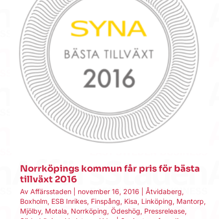
Norrköpings kommun får pris för bästa
tillväxt 2016
Av
Affärsstaden
|
november 16, 2016
|
Åtvidaberg
,
Boxholm
,
ESB Inrikes
,
Finspång
,
Kisa
,
Linköping
,
Mantorp
,
Mjölby
,
Motala
,
Norrköping
,
Ödeshög
,
Pressrelease
,