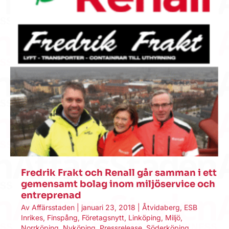
Fredrik Frakt och Renall går samman i ett
gemensamt bolag inom miljöservice och
entreprenad
Av
Affärsstaden
|
januari 23, 2018
|
Åtvidaberg
,
ESB
Inrikes
,
Finspång
,
Företagsnytt
,
Linköping
,
Miljö
,
Norrköping
,
Nyköping
,
Pressrelease
,
Söderköping
,