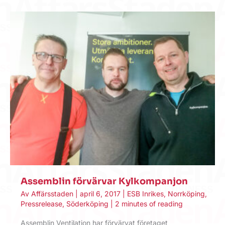
Assemblin förvärvar Kylkompanjon
Av
Affärsstaden
|
april 6, 2017
|
ESB Inrikes
,
Norrköping
,
Pressrelease
,
Söderköping
|
2 minutes of reading
Assemblin Ventilation har förvärvat företaget