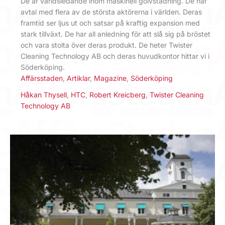
De är världsledande inom maskinell golvstädning. De har
avtal med flera av de största aktörerna i världen. Deras
framtid ser ljus ut och satsar på kraftig expansion med
stark tillväxt. De har all anledning för att slå sig på bröstet
och vara stolta över deras produkt. De heter Twister
Cleaning Technology AB och deras huvudkontor hittar vi i
Söderköping.
Affärsstaden
,
Artiklar
,
Magazine
,
Söderköping
Håkan Thysell
,
HTC
,
Robert Kreicberg
,
Twister Cleaning
Technology AB