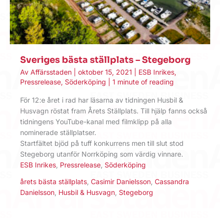
Sveriges bästa ställplats – Stegeborg
Av
Affärsstaden
|
oktober 15, 2021
|
ESB Inrikes
,
Pressrelease
,
Söderköping
|
1 minute of reading
För 12:e året i rad har läsarna av tidningen Husbil &
Husvagn röstat fram Årets Ställplats. Till hjälp fanns också
tidningens YouTube-kanal med filmklipp på alla
nominerade ställplatser.
Startfältet bjöd på tuff konkurrens men till slut stod
Stegeborg utanför Norrköping som värdig vinnare.
ESB Inrikes
,
Pressrelease
,
Söderköping
årets bästa ställplats
,
Casimir Danielsson
,
Cassandra
Danielsson
,
Husbil & Husvagn
,
Stegeborg