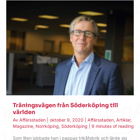
Träningsvägen från Söderköping till
världen
Av
Affärsstaden
|
oktober 9, 2020
|
Affärsstaden
,
Artiklar
,
Magazine
,
Norrköping
,
Söderköping
|
9 minutes of reading
Som liten jobbade han i pappas trikåfabrik och lärde sig