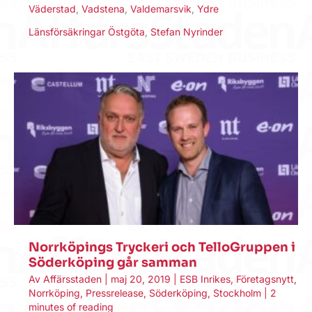
Väderstad
,
Vadstena
,
Valdemarsvik
,
Ydre
Länsförsäkringar Östgöta
,
Stefan Nyrinder
Norrköpings Tryckeri och TelloGruppen i
Söderköping går samman
Av
Affärsstaden
|
maj 20, 2019
|
ESB Inrikes
,
Företagsnytt
,
Norrköping
,
Pressrelease
,
Söderköping
,
Stockholm
|
2
minutes of reading