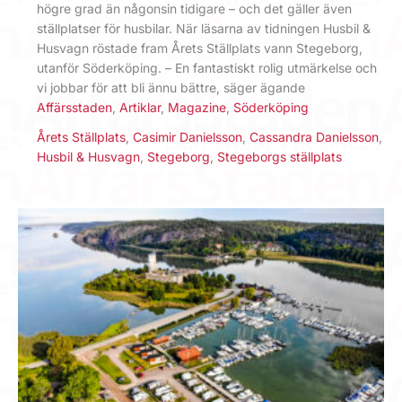
högre grad än någonsin tidigare – och det gäller även
ställplatser för husbilar. När läsarna av tidningen Husbil &
Husvagn röstade fram Årets Ställplats vann Stegeborg,
utanför Söderköping. – En fantastiskt rolig utmärkelse och
vi jobbar för att bli ännu bättre, säger ägande
Affärsstaden
,
Artiklar
,
Magazine
,
Söderköping
Årets Ställplats
,
Casimir Danielsson
,
Cassandra Danielsson
,
Husbil & Husvagn
,
Stegeborg
,
Stegeborgs ställplats