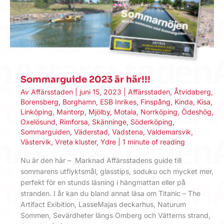
Sommarguide 2023 är här!!!
Av
Affärsstaden
|
juni 15, 2023
|
Affärsstaden
,
Åtvidaberg
,
Borensberg
,
Borghamn
,
ESB Inrikes
,
Finspång
,
Kinda
,
Kisa
,
Linköping
,
Mantorp
,
Mjölby
,
Motala
,
Norrköping
,
Ödeshög
,
Oxelösund
,
Rimforsa
,
Skänninge
,
Söderköping
,
Sommarguiden
,
Väderstad
,
Vadstena
,
Valdemarsvik
,
Västervik
,
Vreta kluster
,
Ydre
|
1 minute of reading
Nu är den här – Marknad Affärsstadens guide till
sommarens utflyktsmål, glasstips, soduku och mycket mer,
perfekt för en stunds läsning i hängmattan eller på
stranden. I år kan du bland annat läsa om Titanic – The
Artifact Exibition, LasseMajas deckarhus, Naturum
Sommen, Sevärdheter längs Omberg och Vätterns strand,