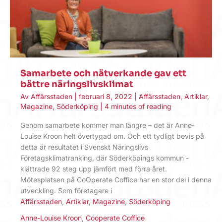
Samarbete och nätverkande gav ett
bättre näringslivsklimat
Av
Affärsstaden
|
februari 8, 2022
|
Affärsstaden
,
Artiklar
,
Magazine
,
Söderköping
|
4 minutes of reading
Genom samarbete kommer man längre – det är Anne-
Louise Kroon helt övertygad om. Och ett tydligt bevis på
detta är resultatet i Svenskt Näringslivs
Företagsklimatranking, där Söderköpings kommun ­
klättrade 92 steg upp jämfört med förra året.
Mötesplatsen på CoOperate Coffice har en stor del i denna
utveckling. Som företagare i
Affärsstaden
,
Artiklar
,
Magazine
,
Söderköping
Anne-Louise Kroon
,
Cooperate Coffice