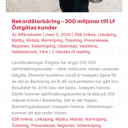
Rekordåterbäring – 300 miljoner till LF
Östgötas kunder
Av
Affärsstaden
|
mars 3, 2020
|
ESB Inrikes
,
Linköping
,
Mjölby
,
Motala
,
Norrköping
,
Ödeshög
,
Pressrelease
,
Regionen
,
Söderköping
,
Väderstad
,
Vadstena
,
Valdemarsvik
,
Ydre
|
2 minutes of reading
Länsförsäkringar Östgöta har drygt 200 000
sakförsäkringskunder – vilket motsvarar nästan varannan
östgöte. Eftersom kunderna också är bolagets ägare får
de del av återbäring de år då verksamheten har gått bra.
Resultatet för 2019 blev det bästa i bolagets historia.
Därför kommer sakförsäkringskunderna få dela på 300
miljoner kronor i återbäring. Det är det högsta
återbäringsbeloppet i bolagets historia. Utbetalningen
kommer att ske under hösten.
ESB Inrikes
,
Linköping
,
Mjölby
,
Motala
,
Norrköping
,
Ödeshög
,
Pressrelease
,
Regionen
,
Söderköping
,