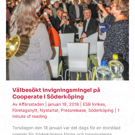
Välbesökt invigningsmingel på
Cooperate i Söderköping
Av
Affärsstaden
|
januari 19, 2018
|
ESB Inrikes
,
Företagsnytt
,
Nystartat
,
Pressrelease
,
Söderköping
|
1
minute of reading
Torsdagen den 18 januari var det dags för en storstilad
premiär för Söderköpings första och toppmoderna