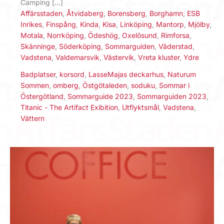
Camping […]
Affärsstaden
,
Åtvidaberg
,
Borensberg
,
Borghamn
,
ESB
Inrikes
,
Finspång
,
Kinda
,
Kisa
,
Linköping
,
Mantorp
,
Mjölby
,
Motala
,
Norrköping
,
Ödeshög
,
Oxelösund
,
Rimforsa
,
Skänninge
,
Söderköping
,
Sommarguiden
,
Väderstad
,
Vadstena
,
Valdemarsvik
,
Västervik
,
Vreta kluster
,
Ydre
Badplatser
,
korsord
,
LasseMajas deckarhus
,
Naturum
Sommen
,
omberg
,
Östgötaleden
,
soduku
,
Sommar i
Östergötland
,
Sommarguide 2023
,
Sommarguiden 2023
,
Titanic - The Artifact Exibition
,
Utflyktsmål
,
Vadstena
,
Vättern