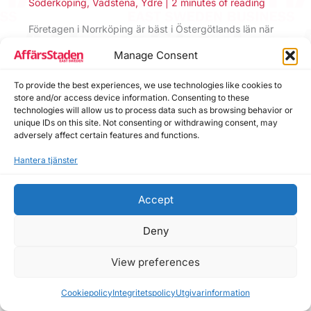
Söderköping
,
Vadstena
,
Ydre
|
2 minutes of reading
Företagen i Norrköping är bäst i Östergötlands län när
kreditupplysningsföretaget Syna granskar tillväxten i
Manage Consent
näringslivet. Kommunen vinner nu priset Bästa Tillväxt
2016.
To provide the best experiences, we use technologies like cookies to
Åtvidaberg
,
Boxholm
,
ESB Inrikes
,
Finspång
,
Kisa
,
store and/or access device information. Consenting to these
Linköping
,
Mantorp
,
Mjölby
,
Motala
,
Norrköping
,
Ödeshög
,
technologies will allow us to process data such as browsing behavior or
Pressrelease
,
Söderköping
,
Vadstena
,
Ydre
unique IDs on this site. Not consenting or withdrawing consent, may
adversely affect certain features and functions.
Bästa Tillväxt 2016
,
Syna.se
Hantera tjänster
Accept
Deny
View preferences
Cookiepolicy
Integritetspolicy
Utgivarinformation