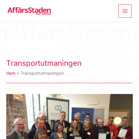
Hoppa
till
innehåll
Transportutmaningen
Hem
Transportutmaningen