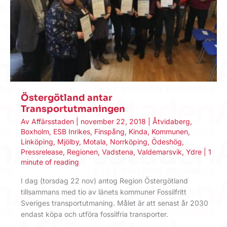
Östergötland antar
Transportutmaningen
Av
Affärsstaden
|
november 22, 2018
|
Åtvidaberg
,
Boxholm
,
ESB Inrikes
,
Finspång
,
Kinda
,
Kommunen
,
Linköping
,
Mjölby
,
Motala
,
Norrköping
,
Ödeshög
,
Pressrelease
,
Regionen
,
Vadstena
,
Valdemarsvik
,
Ydre
|
1
minute of reading
I dag (torsdag 22 nov) antog Region Östergötland
tillsammans med tio av länets kommuner Fossilfritt
Sveriges transportutmaning. Målet är att senast år 2030
endast köpa och utföra fossilfria transporter.