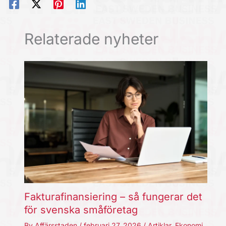
Relaterade nyheter
Fakturafinansiering – så fungerar det
för svenska småföretag
By
Affärsstaden
/
februari 27, 2026
/
Artiklar
,
Ekonomi
,