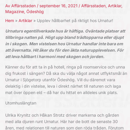
Av
Affärsstaden
/
september 16, 2021
/
Affärsstaden
,
Artiklar
,
Magazine
,
Ödeshög
Hem
Artiklar
Upplev hållbarhet på riktigt hos Urnatur!
Urnaturs egentillverkade hus är häftiga. Oväntade platser att
tillbringa natten på. Högt upp bland trädtopparna eller djupt
in i skogen. Men vistelsen hos Urnatur handlar inte bara om
att övernatta. Hit åker du för den äkta naturupplevelsen. För
att leva hållbart i harmoni med skogen och jorden.
Känner du för att ta in på hotell, ringa på roomservice och unna
dig frukost i sängen? Då ska du välja något annat utflyktsmål än
Urnatur i Sjögetorp utanför Ödeshög. Vill du däremot vara
delaktig i din vistelse, leva i direkt närhet till naturen och laga
mat över öppen eld – då har du hittat en alldeles unik plats.
Utomhuslängtan
Ulrika Krynitz och Håkan Strotz driver markerna och gården
med alla djuren runt Urnatur. Här har de bott de senaste 30
åren, med relationen till naturen som den röda tråden. Förutom