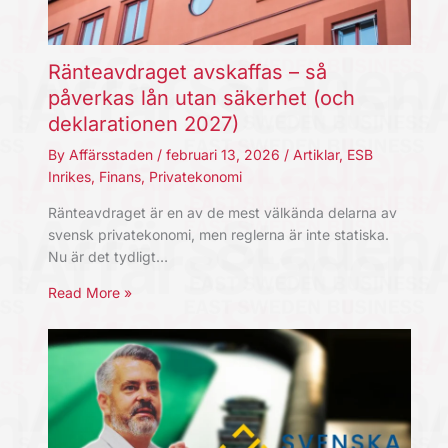
Ränteavdraget avskaffas – så
påverkas lån utan säkerhet (och
deklarationen 2027)
By
Affärsstaden
/
februari 13, 2026
/
Artiklar
,
ESB
Inrikes
,
Finans
,
Privatekonomi
Ränteavdraget är en av de mest välkända delarna av
svensk privatekonomi, men reglerna är inte statiska.
Nu är det tydligt…
Read More »