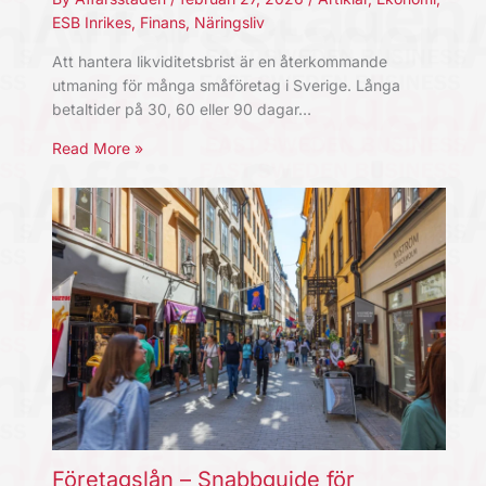
ESB Inrikes
,
Finans
,
Näringsliv
Att hantera likviditetsbrist är en återkommande
utmaning för många småföretag i Sverige. Långa
betaltider på 30, 60 eller 90 dagar…
Read More »
Företagslån – Snabbguide för