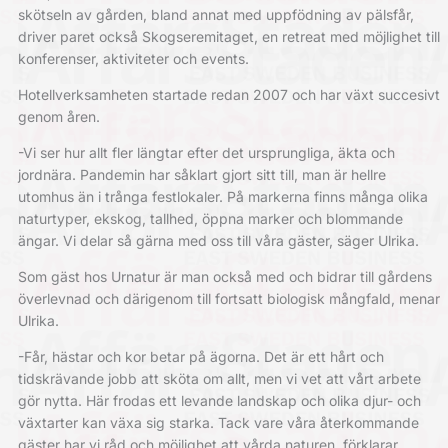
skötseln av gården, bland annat med uppfödning av pälsfår,
driver paret också Skogseremitaget, en retreat med möjlighet till
konferenser, aktiviteter och events.
Hotellverksamheten startade redan 2007 och har växt succesivt
genom åren.
-Vi ser hur allt fler längtar efter det ursprungliga, äkta och
jordnära. Pandemin har såklart gjort sitt till, man är hellre
utomhus än i trånga festlokaler. På markerna finns många olika
naturtyper, ekskog, tallhed, öppna marker och blommande
ängar. Vi delar så gärna med oss till våra gäster, säger Ulrika.
Som gäst hos Urnatur är man också med och bidrar till gårdens
överlevnad och därigenom till fortsatt biologisk mångfald, menar
Ulrika.
-Får, hästar och kor betar på ägorna. Det är ett hårt och
tidskrävande jobb att sköta om allt, men vi vet att vårt arbete
gör nytta. Här frodas ett levande landskap och olika djur- och
växtarter kan växa sig starka. Tack vare våra återkommande
gäster har vi råd och möjlighet att vårda naturen, förklarar