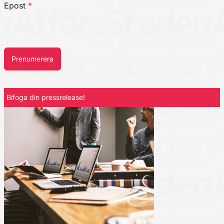
Epost
*
Prenumerera
Bifoga din pressrelease!