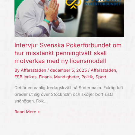
Intervju: Svenska Pokerförbundet om
hur misstänkt penningtvätt skall
motverkas med ny licensmodell
By
Affärsstaden
/
december 5, 2025
/
Affärsstaden
,
ESB Inrikes
,
Finans
,
Myndigheter
,
Politik
,
Sport
Det är en vanlig fredagskväll på Södermalm. Fuktig luft
breder ut sig över Stockholm och sköljer bort sista
snöhögen. Folk…
Read More »