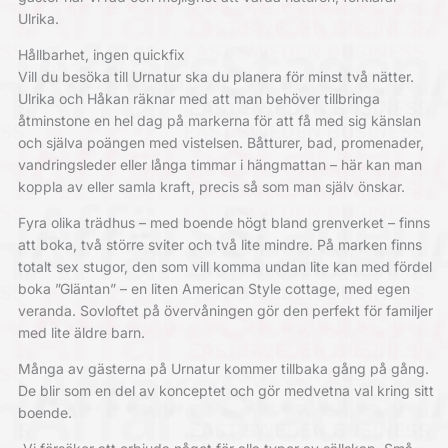
Ulrika.
Hållbarhet, ingen quickfix
Vill du besöka till Urnatur ska du planera för minst två nätter.
Ulrika och Håkan räknar med att man behöver tillbringa
åtminstone en hel dag på markerna för att få med sig känslan
och själva poängen med vistelsen. Båtturer, bad, promenader,
vandringsleder eller långa timmar i hängmattan – här kan man
koppla av eller samla kraft, precis så som man själv önskar.
Fyra olika trädhus – med boende högt bland grenverket – finns
att boka, två större sviter och två lite mindre. På marken finns
totalt sex stugor, den som vill komma undan lite kan med fördel
boka ”Gläntan” – en liten American Style cottage, med egen
veranda. Sovloftet på övervåningen gör den perfekt för familjer
med lite äldre barn.
Många av gästerna på Urnatur kommer tillbaka gång på gång.
De blir som en del av konceptet och gör medvetna val kring sitt
boende.