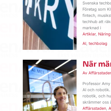
Svenska techbol
Företag som Kl
fintech, musik
techhub att rä
marknad i
Artiklar
,
Näring
AI
,
techbolag
När mä
Av
Affärsstad
Professor Amy L
AI och robotik.
robotik, och h
skrämmer oss är
Affärsstaden
,
A