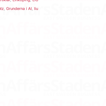
ntz
,
Grunderna i AI
,
liu