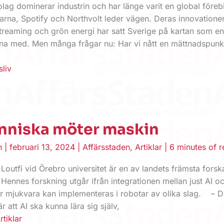
ag dominerar industrin och har länge varit en global förebi
arna, Spotify och Northvolt leder vägen. Deras innovatione
streaming och grön energi har satt Sverige på kartan som e
kna med. Men många frågar nu: Har vi nått en mättnadspunk
sliv
nniska möter maskin
en
|
februari 13, 2024
|
Affärsstaden
,
Artiklar
|
6 minutes of 
outfi vid Örebro universitet är en av landets främsta fors
 Hennes forskning utgår ifrån integrationen mellan just AI o
ur mjukvara kan implementeras i robotar av olika slag. – 
 att AI ska kunna lära sig själv,
rtiklar