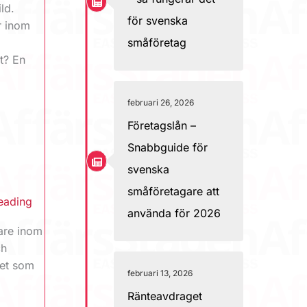
ld.
för svenska
r inom
n
småföretag
t? En
februari 26, 2026
Företagslån –
Snabbguide för
svenska
småföretagare att
reading
använda för 2026
kare inom
ch
Det som
februari 13, 2026
Ränteavdraget