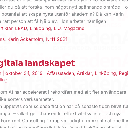
ler du på att forska inom något nytt spännande område – o
 potential att skapa nytta utanför akademin? Då kan Karin
rätt person att få hjälp av. Hon arbetar nämligen
rtiklar
,
LEAD
,
Linköping
,
LiU
,
Magazine
ns
,
Karin Ackerholm
,
Nr11-2021
gitala landskapet
en
|
oktober 24, 2019
|
Affärsstaden
,
Artiklar
,
Linköping
,
Reg
ding
om AI har accelererat i rekordfart med allt fler användbara
lika sorters verksamheter.
 upplevts som science fiction har på senaste tiden blivit ful
ingar – vilket ger chansen till effektivitetsvinster och nya
 Forefront Consulting Group var tidigt i framkant nationellt 
ar haft en framgångsrik tillväxt även i Linköping efter att