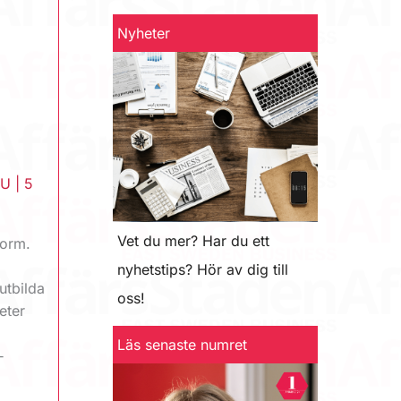
Nyheter
iU
|
5
Vet du mer? Har du ett
form.
nyhetstips? Hör av dig till
utbilda
oss!
eter
Läs senaste numret
‑