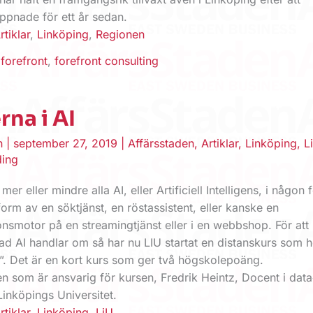
ppnade för ett år sedan.
rtiklar
,
Linköping
,
Regionen
,
forefront
,
forefront consulting
na i AI
en
|
september 27, 2019
|
Affärsstaden
,
Artiklar
,
Linköping
,
L
ding
er eller mindre alla AI, eller Artificiell Intelligens, i någon 
form av en söktjänst, en röstassistent, eller kanske en
smotor på en streamingtjänst eller i en webbshop. För att 
ad AI handlar om så har nu LIU startat en distanskurs som h
I”. Det är en kort kurs som ger två högskolepoäng.
den som är ansvarig för kursen, Fredrik Heintz, Docent i data
inköpings Universitet.
rtiklar
,
Linköping
,
LiU