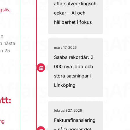
affärsutvecklingsch
gsliv
,
eckar – AI och
hållbarhet i fokus
an
ån nästa
mars 17, 2026
en 25
Saabs rekordår: 2
000 nya jobb och
stora satsningar i
Linköping
tt:
februari 27, 2026
Fakturafinansiering
ing
– så fungerar det