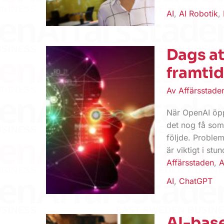
AI
,
AI Robotik
,
Dags at
framti
Av
Affärsstad
När OpenAI öp
det nog få som
följde. Problem
är viktigt i st
Affärsstaden
,
A
AI
,
ChatGPT
AI-bas