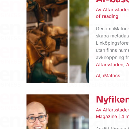
Av
Affärsstad
of reading
Genom iMatrics
skapa metadata 
Linköpingsföre
utan finns nume
avknoppning fr
Affärsstaden
,
A
AI
,
iMatrics
Nyfiken
Av
Affärsstad
Magazine
|
4 m
Är ditt företag