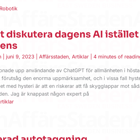
Robotik
t diskutera dagens AI istället
dens
en
|
juni 9, 2023
|
Affärsstaden
,
Artiklar
|
4 minutes of readin
pnade upp användande av ChatGPT för allmänheten i hösta
 förutsåg den enorma uppmärksamhet, och i vissa fall hyst
et med hysteri är att en riskerar att få skygglappar mot så
unden. Jag är knappast någon expert på
rtiklar
erad autotaggning