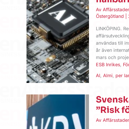
Av
Affärsstad
Östergötland
|
LINKÖPING. Reg
affärsutveckli
användas till i
år även intern
mars och proje
ESB Inrikes
,
Fö
AI
,
Almi
,
per la
Svenska
”Risk f
Av
Affärsstad