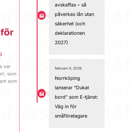
avskaffas – så
påverkas lån utan
säkerhet (och
 för
deklarationen
2027)
g
s var
februari 4, 2026
eri, som
Norrköping
dant som
lanserar “Dukat
bord” som E-tjänst:
Väg in för
småföretagare