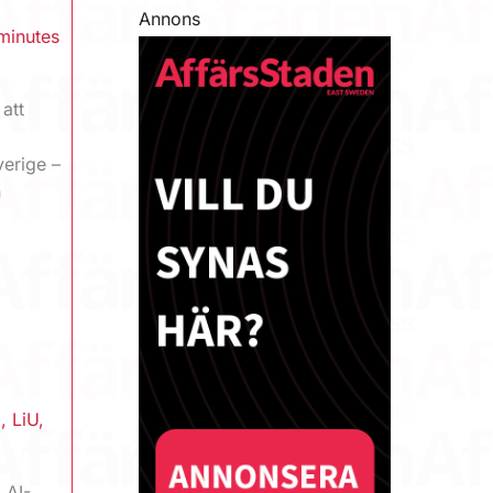
Annons
minutes
att
verige –
n
g
,
LiU
,
 AI-