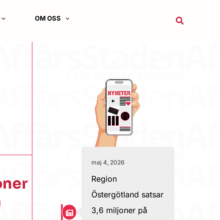
OM OSS
Sök
maj 4, 2026
Region
oner
Östergötland satsar
h
3,6 miljoner på