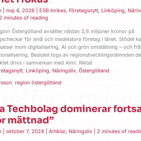
en
|
maj 4, 2026
|
ESB Inrikes
,
Företagsnytt
,
Linköping
,
Närin
2 minutes of reading
ion Östergötland avsätter nästan 3,6 miljoner kronor på
ngscheckar för små och medelstora företag i länet. Stödet k
nsatser inom digitalisering, AI och grön omställning – och fr
ationalisering. Beslutet togs av regionutvecklingsnämnden d
ktet drivs i samverkan med Almi. Riktat
retagsnytt
,
Linköping
,
Näringsliv
,
Östergötland
rsson
,
region östergötland
 Techbolag dominerar fortsa
ör mättnad”
en
|
oktober 7, 2024
|
Artiklar
,
Näringsliv
|
2 minutes of read