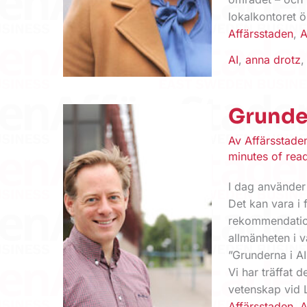
lokalkontoret ö
Affärsstaden
,
A
AI
,
anna drotz
Grunder
Av
Affärsstad
minutes of rea
I dag använder m
Det kan vara i 
rekommendation
allmänheten i v
”Grunderna i A
Vi har träffat 
vetenskap vid L
Affärsstaden
,
A