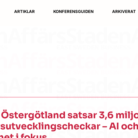
ARTIKLAR
KONFERENSGUIDEN
ARKIVERAT
Östergötland satsar 3,6 milj
rsutvecklingscheckar – AI oc
het i fokus