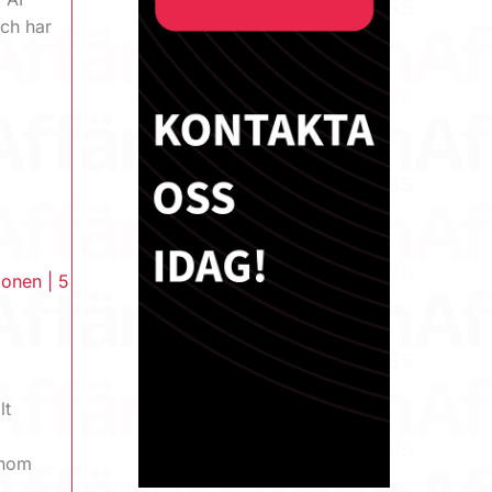
ch har
ionen
|
5
lt
inom