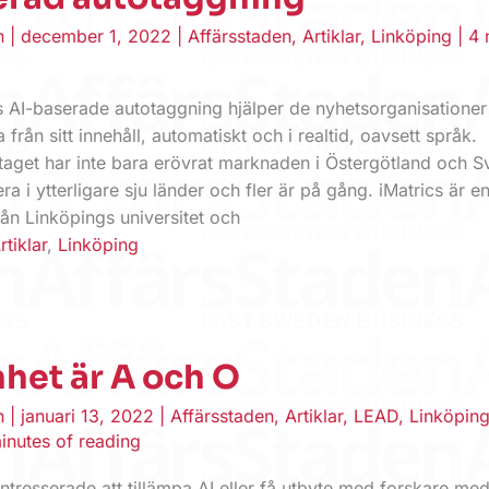
en
|
december 1, 2022
|
Affärsstaden
,
Artiklar
,
Linköping
|
4 
 AI-baserade autotaggning hjälper de nyhetsorganisationer 
från sitt innehåll, automatiskt och i realtid, oavsett språk.
taget har inte bara erövrat marknaden i Östergötland och S
ra i ytterligare sju länder och fler är på gång. iMatrics är e
ån Linköpings universitet och
rtiklar
,
Linköping
het är A och O
en
|
januari 13, 2022
|
Affärsstaden
,
Artiklar
,
LEAD
,
Linköpin
inutes of reading
 intresserade att tillämpa AI eller få utbyte med forskare med