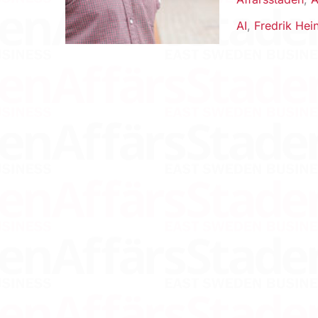
AI
,
Fredrik Hei