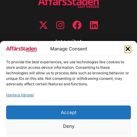
Integritet
Manage Consent
Integritetspolicy
To provide the best experiences, we use technologies like cookies to
Cookiepolicy
store and/or access device information. Consenting to these
Disclaimer
technologies will allow us to process data such as browsing behavior or
Redaktionell policy
unique IDs on this site. Not consenting or withdrawing consent, may
Utgivarinformation
adversely affect certain features and functions.
Hantera tjänster
Kontakta oss
Accept
Allmänna frågor: info@affarsstaden.se | Tipsa
redaktionen: tips@affarsstaden.se | Annonsera:
Deny
annons@affarsstaden.se