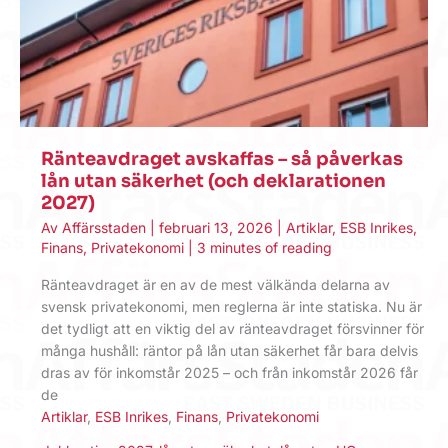
Ränteavdraget avskaffas – så påverkas
lån utan säkerhet (och deklarationen
2027)
Av
Affärsstaden
|
februari 13, 2026
|
Artiklar
,
ESB Inrikes
,
Finans
,
Privatekonomi
|
3 minutes of reading
Ränteavdraget är en av de mest välkända delarna av
svensk privatekonomi, men reglerna är inte statiska. Nu är
det tydligt att en viktig del av ränteavdraget försvinner för
många hushåll: räntor på lån utan säkerhet får bara delvis
dras av för inkomstår 2025 – och från inkomstår 2026 får
de
Artiklar
,
ESB Inrikes
,
Finans
,
Privatekonomi