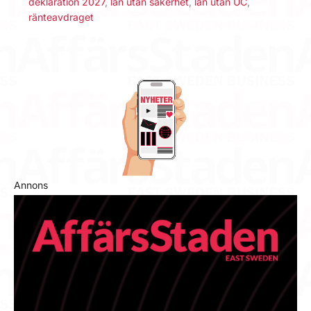
deklaration 2027
,
lån utan säkerhet
,
lån utan UC
,
ränteavdraget
Annons