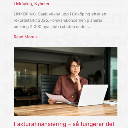
Linköping
,
Nyheter
LINKÖPING. Saab växlar upp i Linköping efter ett
rekordstarkt 2025. Försvarskoncernen planerar
omkring 2 000 nya jobb i staden under…
Read More »
Fakturafinansiering – så fungerar det