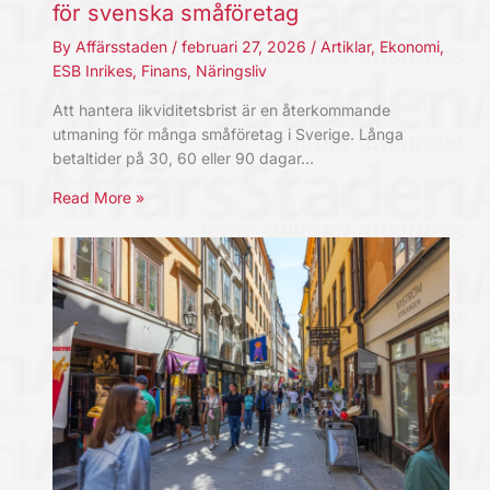
för svenska småföretag
By
Affärsstaden
/
februari 27, 2026
/
Artiklar
,
Ekonomi
,
ESB Inrikes
,
Finans
,
Näringsliv
Att hantera likviditetsbrist är en återkommande
utmaning för många småföretag i Sverige. Långa
betaltider på 30, 60 eller 90 dagar…
Read More »