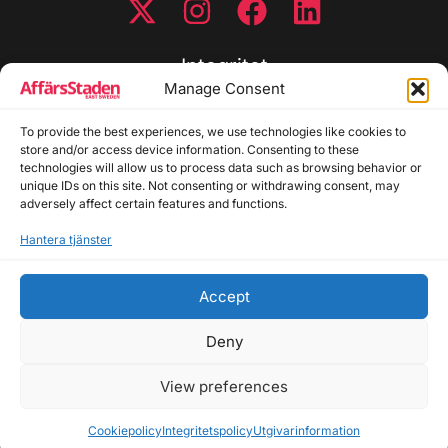
Integritet
Manage Consent
Integritetspolicy
Cookiepolicy
To provide the best experiences, we use technologies like cookies to
store and/or access device information. Consenting to these
Disclaimer
technologies will allow us to process data such as browsing behavior or
Redaktionell policy
unique IDs on this site. Not consenting or withdrawing consent, may
Utgivarinformation
adversely affect certain features and functions.
Hantera tjänster
Kontakta oss
Accept
Allmänna frågor: info@affarsstaden.se | Tipsa
redaktionen: tips@affarsstaden.se | Annonsera:
Deny
annons@affarsstaden.se
View preferences
© 2026 Affärsstaden.se | 2025 Alla rättigheter
reserverade
Cookiepolicy
Integritetspolicy
Utgivarinformation