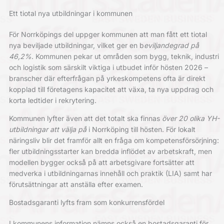
Ett tiotal nya utbildningar i kommunen
För Norrköpings del uppger kommunen att man fått ett tiotal
nya beviljade utbildningar, vilket ger en b
eviljandegrad på
46,2%
. Kommunen pekar ut områden som bygg, teknik, industri
och logistik som särskilt viktiga i utbudet inför hösten 2026 –
branscher där efterfrågan på yrkeskompetens ofta är direkt
kopplad till företagens kapacitet att växa, ta nya uppdrag och
korta ledtider i rekrytering.
Kommunen lyfter även att det totalt ska finnas
över 20 olika YH-
utbildningar att välja på
i Norrköping till hösten. För lokalt
näringsliv blir det framför allt en fråga om kompetensförsörjning:
fler utbildningsstarter kan bredda inflödet av arbetskraft, men
modellen bygger också på att arbetsgivare fortsätter att
medverka i utbildningarnas innehåll och praktik (LIA) samt har
förutsättningar att anställa efter examen.
Bostadsgaranti lyfts fram som konkurrensfördel
I kommunens information nämns också en bostadsgaranti för