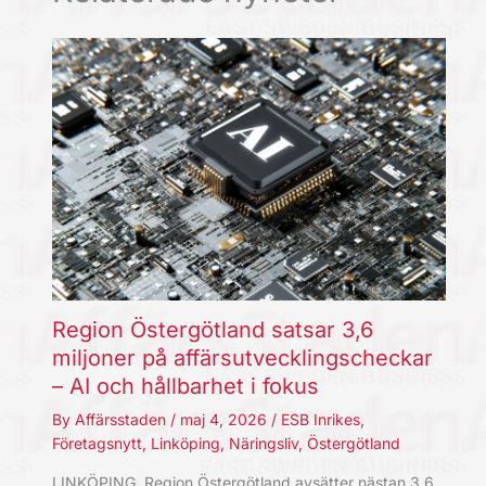
Region Östergötland satsar 3,6
miljoner på affärsutvecklingscheckar
– AI och hållbarhet i fokus
By
Affärsstaden
/
maj 4, 2026
/
ESB Inrikes
,
Företagsnytt
,
Linköping
,
Näringsliv
,
Östergötland
LINKÖPING. Region Östergötland avsätter nästan 3,6