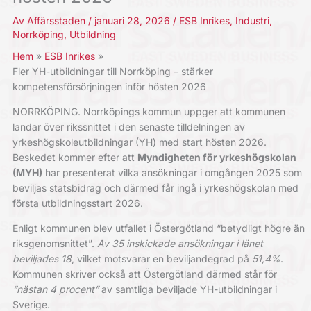
Av
Affärsstaden
/
januari 28, 2026
/
ESB Inrikes
,
Industri
,
Norrköping
,
Utbildning
Hem
ESB Inrikes
Fler YH-utbildningar till Norrköping – stärker
kompetensförsörjningen inför hösten 2026
NORRKÖPING. Norrköpings kommun uppger att kommunen
landar över rikssnittet i den senaste tilldelningen av
yrkeshögskoleutbildningar (YH) med start hösten 2026.
Beskedet kommer efter att
Myndigheten för yrkeshögskolan
(MYH)
har presenterat vilka ansökningar i omgången 2025 som
beviljas statsbidrag och därmed får ingå i yrkeshögskolan med
första utbildningsstart 2026.
Enligt kommunen blev utfallet i Östergötland “betydligt högre än
riksgenomsnittet”.
Av 35 inskickade ansökningar i länet
beviljades 18
, vilket motsvarar en beviljandegrad på
51,4%
.
Kommunen skriver också att Östergötland därmed står för
“nästan 4 procent”
av samtliga beviljade YH-utbildningar i
Sverige.