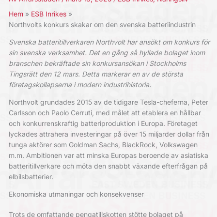
Hem
ESB Inrikes
Northvolts konkurs skakar om den svenska batteriindustrin
Svenska batteritillverkaren Northvolt har ansökt om konkurs för
sin svenska verksamhet. Det en gång så hyllade bolaget inom
branschen bekräftade sin konkursansökan i Stockholms
Tingsrätt den 12 mars. Detta markerar en av de största
företagskollapserna i modern industrihistoria.
Northvolt grundades 2015 av de tidigare Tesla-cheferna, Peter
Carlsson och Paolo Cerruti, med målet att etablera en hållbar
och konkurrenskraftig batteriproduktion i Europa.
Företaget
lyckades attrahera investeringar på över 15 miljarder dollar från
tunga aktörer som Goldman Sachs, BlackRock, Volkswagen
m.m.
Ambitionen var att minska Europas beroende av asiatiska
batteritillverkare och möta den snabbt växande efterfrågan på
elbilsbatterier.
Ekonomiska utmaningar och konsekvenser
Trots de omfattande pengatillskotten stötte bolaget på