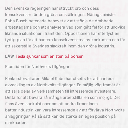
Den svenska regeringen har uttryckt oro och dess
konsekvenser för den gröna omställningen.
Näringsminister
Ebba Busch betonade behovet av att stödja de drabbade
arbetstagarna och att analysera vad som gått fel för att undvika
liknande situationer i framtiden.
Oppositionen har efterlyst en
tydlig plan för att hantera konsekvenserna av konkursen och för
att säkerställa Sveriges slagkraft inom den gröna industrin.
LÄS:
Tesla sjunkar som en sten på börsen
Framtiden för Northvolts tillgångar
Konkursförvaltaren Mikael Kubu har utsetts för att hantera
avvecklingen av Northvolts tillgångar.
En möjlig väg framåt är
att sälja delar av verksamheten till intresserade investerare.
Detta för att bevara så många arbetstillfällen som möjligt.
Det
finns även spekulationer om att andra firmor inom
batteriindustrin kan vara intresserade av att förvärva Northvolts
anläggningar. På så sätt kan de stärka sin egen position på
marknaden.