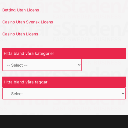
Betting Utan Licens
Casino Utan Svensk Licens
Casino Utan Licens
Hitta bland våra kategorier
Hitta bland våra taggar