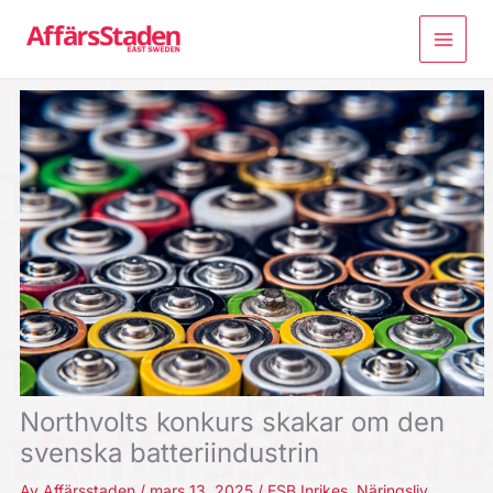
Hoppa
till
innehåll
Northvolts konkurs skakar om den
svenska batteriindustrin
Av
Affärsstaden
/
mars 13, 2025
/
ESB Inrikes
,
Näringsliv