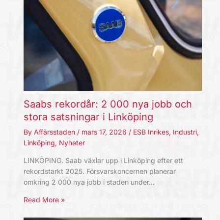
Saabs rekordår: 2 000 nya jobb och
stora satsningar i Linköping
By
Affärsstaden
/
mars 17, 2026
/
ESB Inrikes
,
Industri
,
Linköping
,
Nyheter
LINKÖPING. Saab växlar upp i Linköping efter ett
rekordstarkt 2025. Försvarskoncernen planerar
omkring 2 000 nya jobb i staden under…
Read More »