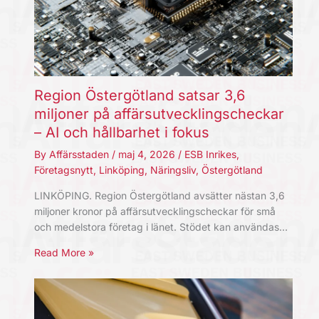
Region Östergötland satsar 3,6
miljoner på affärsutvecklingscheckar
– AI och hållbarhet i fokus
By
Affärsstaden
/
maj 4, 2026
/
ESB Inrikes
,
Företagsnytt
,
Linköping
,
Näringsliv
,
Östergötland
LINKÖPING. Region Östergötland avsätter nästan 3,6
miljoner kronor på affärsutvecklingscheckar för små
och medelstora företag i länet. Stödet kan användas…
Read More »