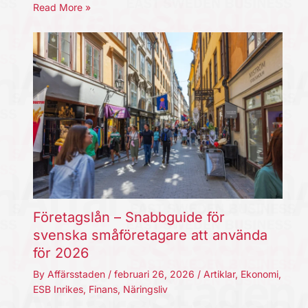
Read More »
Företagslån – Snabbguide för
svenska småföretagare att använda
för 2026
By
Affärsstaden
/
februari 26, 2026
/
Artiklar
,
Ekonomi
,
ESB Inrikes
,
Finans
,
Näringsliv