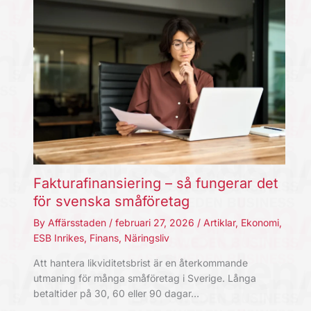
Fakturafinansiering – så fungerar det
för svenska småföretag
By
Affärsstaden
/
februari 27, 2026
/
Artiklar
,
Ekonomi
,
ESB Inrikes
,
Finans
,
Näringsliv
Att hantera likviditetsbrist är en återkommande
utmaning för många småföretag i Sverige. Långa
betaltider på 30, 60 eller 90 dagar…