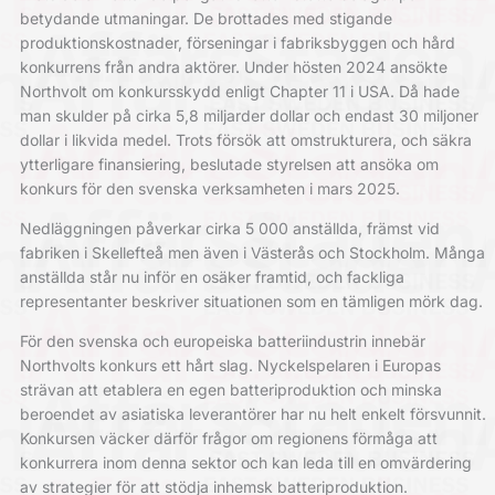
betydande utmaningar.
De brottades med stigande
produktionskostnader, förseningar i fabriksbyggen och hård
konkurrens från andra aktörer.
Under hösten 2024 ansökte
Northvolt om konkursskydd enligt Chapter 11 i USA. Då hade
man skulder på cirka 5,8 miljarder dollar och endast 30 miljoner
dollar i likvida medel.
Trots försök att omstrukturera, och säkra
ytterligare finansiering, beslutade styrelsen att ansöka om
konkurs för den svenska verksamheten i mars 2025.
Nedläggningen påverkar cirka 5 000 anställda, främst vid
fabriken i Skellefteå men även i Västerås och Stockholm.
Många
anställda står nu inför en osäker framtid, och fackliga
representanter beskriver situationen som en tämligen mörk dag.
För den svenska och europeiska batteriindustrin innebär
Northvolts konkurs ett hårt slag.
Ny
ckelspelaren i Europas
strävan att etablera en egen batteriproduktion och minska
beroendet av asiatiska leverantörer har nu helt enkelt försvunnit.
Konkursen väcker därför frågor om regionens förmåga att
konkurrera inom denna sektor och kan leda till en omvärdering
av strategier för att stödja inhemsk batteriproduktion.