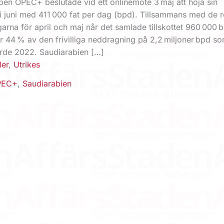
pen OPEC+ beslutade vid ett onlinemöte 3 maj att höja sin
 i juni med 411 000 fat per dag (bpd). Tillsammans med de 
arna för april och maj når det samlade tillskottet 960 000 
r 44 % av den frivilliga neddragning på 2,2 miljoner bpd so
örde 2022. Saudiarabien […]
ler
,
Utrikes
PEC+
,
Saudiarabien