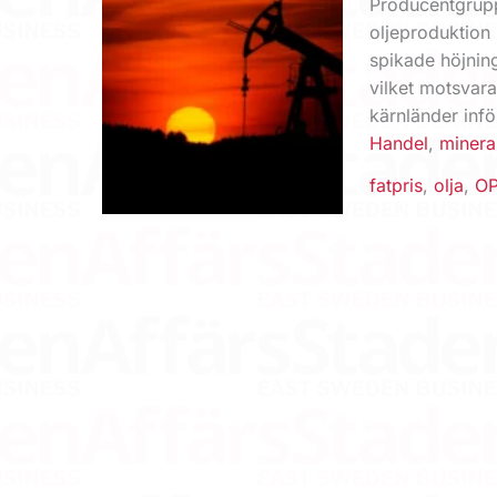
Producent­grup
oljeproduktion
spikade höjning
vilket motsvara
kärnländer inf
Handel
,
minera
fatpris
,
olja
,
O