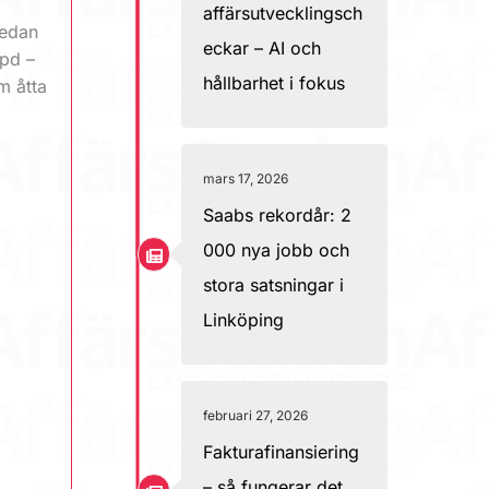
affärsutvecklingsch
redan
eckar – AI och
bpd –
hållbarhet i fokus
m åtta
mars 17, 2026
Saabs rekordår: 2
000 nya jobb och
stora satsningar i
Linköping
februari 27, 2026
Fakturafinansiering
– så fungerar det