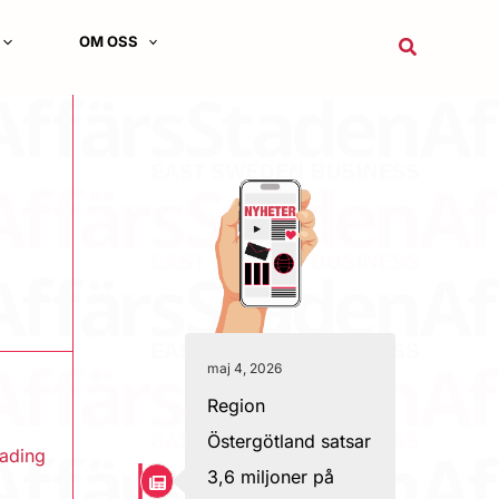
OM OSS
Sök
maj 4, 2026
Region
Östergötland satsar
eading
3,6 miljoner på