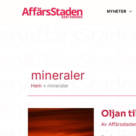
Hoppa
till
NYHETER
innehåll
mineraler
Hem
mineraler
Oljan ti
Av
Affärsstad