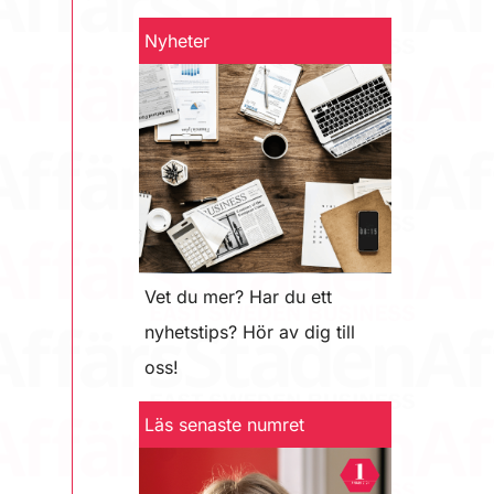
Nyheter
Vet du mer? Har du ett
nyhetstips? Hör av dig till
oss!
Läs senaste numret