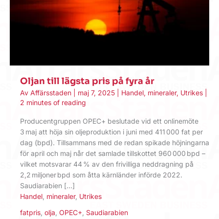
Oljan till lägsta pris på fyra år
Av
Affärsstaden
|
maj 7, 2025
|
Handel
,
mineraler
,
Utrikes
|
2 minutes of reading
Producent­gruppen OPEC+ beslutade vid ett onlinemöte
3 maj att höja sin oljeproduktion i juni med 411 000 fat per
dag (bpd). Tillsammans med de redan spikade höjningarna
för april och maj når det samlade tillskottet 960 000 bpd –
vilket motsvarar 44 % av den frivilliga neddragning på
2,2 miljoner bpd som åtta kärnländer införde 2022.
Saudiarabien […]
Handel
,
mineraler
,
Utrikes
fatpris
,
olja
,
OPEC+
,
Saudiarabien