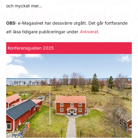
och mycket mer…
OBS:
e-Magasinet har dessvärre utgått. Det går fortfarande
att läsa tidigare publiceringar under
Arkiverat
.
Konferensguiden 2025