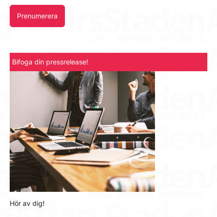
Prenumerera
Bifoga din pressrelease!
Hör av dig!