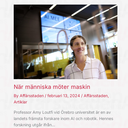
När människa möter maskin
By
Affärsstaden
/
februari 13, 2024
/
Affärsstaden
,
Artiklar
Professor Amy Loutfi vid Örebro universitet är en av
landets främsta forskare inom AI och robotik. Hennes
forskning utgår ifrån…