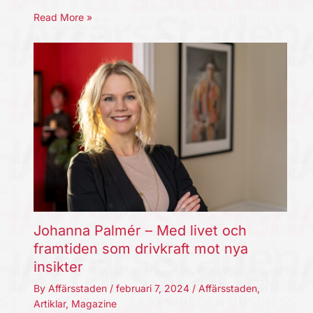
Read More »
Johanna Palmér – Med livet och
framtiden som drivkraft mot nya
insikter
By
Affärsstaden
/
februari 7, 2024
/
Affärsstaden
,
Artiklar
,
Magazine