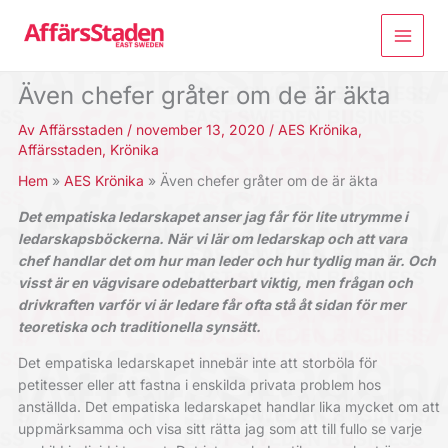
Hoppa
till
innehåll
Även chefer gråter om de är äkta
Av
Affärsstaden
/
november 13, 2020
/
AES Krönika
,
Affärsstaden
,
Krönika
Hem
AES Krönika
Även chefer gråter om de är äkta
Det empatiska ledarskapet anser jag får för lite utrymme i
ledarskapsböckerna. När vi lär om ledarskap och att vara
chef handlar det om hur man leder och hur tydlig man är. Och
visst är en vägvisare odebatterbart viktig, men frågan och
drivkraften varför vi är ledare får ofta stå åt sidan för mer
teoretiska och traditionella synsätt.
Det empatiska ledarskapet innebär inte att storböla för
petitesser eller att fastna i enskilda privata problem hos
anställda. Det empatiska ledarskapet handlar lika mycket om att
uppmärksamma och visa sitt rätta jag som att till fullo se varje