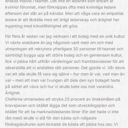
enskild individ i teamet. Det inte en ledarstil som enbart är
kvinnor förunnat, men förknippas ofta med kvinnliga ledare
eftersom det slår an på känslor. Men att våga vara en empatisk
ledare är att likställa med ett ärligt ledarskap och ärlighet har
ingenting med könstillhörighet att göra.
För flera år sedan var jag verksam i ett bolag med en unik kultur.
Vi växte snabbare än jag någonsin varit med om och med
utmaningen att rekrytera ytterligare 30 personer till teamet och
samtidigt bygga upp ett större bolag och en gemensam kultur,
fick vi jobba hårt utifrån värderingar och framtidsvisioner för att
säkerställa att vi anställde rätt personer. Det gjorde vi. Vår devis
var att alla skulle få vara sig själva – hur man är var, vad man än
var – men att man var tvungen att dela den syn bolaget hade
på sättet att växa och hur vi skulle bete oss mot varandra.
Ärlighet.
Cheferna utmanades att stryka 25 procent av önskemålen på
kravspecen och istället lägga det som utvecklingsplan och
istället för att ha marknadsledande löner (för det hade vi inte
råd med) skulle vi stå för den bästa och roligaste
företagskulturen som lockade de bästa att jobba hos oss. Vi