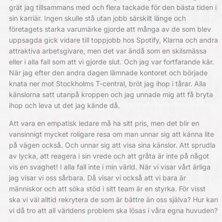
grät jag tillsammans med och flera tackade för den bästa tiden i
sin karriär. Ingen skulle stå utan jobb särskilt länge och
företagets starka varumärke gjorde att många av de som blev
uppsagda gick vidare till toppjobb hos Spotify, Klarna och andra
attraktiva arbetsgivare, men det var ändå som en skilsmässa
eller i alla fall som att vi gjorde slut. Och jag var fortfarande kär.
När jag efter den andra dagen lämnade kontoret och började
knata ner mot Stockholms T-central, bröt jag ihop i tårar. Alla
känslorna satt utanpå kroppen och jag unnade mig att få bryta
ihop och leva ut det jag kände då.
Att vara en empatisk ledare må ha sitt pris, men det blir en
vansinnigt mycket roligare resa om man unnar sig att känna lite
på vägen också. Och unnar sig att visa sina känslor. Att sprudla
av lycka, att reagera i sin vrede och att gråta är inte på något
vis en svaghet! I alla fall inte i min värld. När vi visar vårt ärliga
jag visar vi oss sårbara. Då visar vi också att vi bara är
människor och att söka stöd i sitt team är en styrka. För visst
ska vi väl alltid rekrytera de som är bättre än oss själva? Hur kan
vi då tro att all världens problem ska lösas i våra egna huvuden?