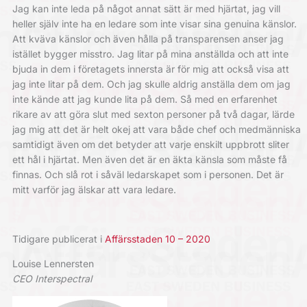
Jag kan inte leda på något annat sätt är med hjärtat, jag vill
heller själv inte ha en ledare som inte visar sina genuina känslor.
Att kväva känslor och även hålla på transparensen anser jag
istället bygger misstro. Jag litar på mina anställda och att inte
bjuda in dem i företagets innersta är för mig att också visa att
jag inte litar på dem. Och jag skulle aldrig anställa dem om jag
inte kände att jag kunde lita på dem. Så med en erfarenhet
rikare av att göra slut med sexton personer på två dagar, lärde
jag mig att det är helt okej att vara både chef och medmänniska
samtidigt även om det betyder att varje enskilt uppbrott sliter
ett hål i hjärtat. Men även det är en äkta känsla som måste få
finnas. Och slå rot i såväl ledarskapet som i personen. Det är
mitt varför jag älskar att vara ledare.
Tidigare publicerat i
Affärsstaden 10 – 2020
Louise Lennersten
CEO Interspectral