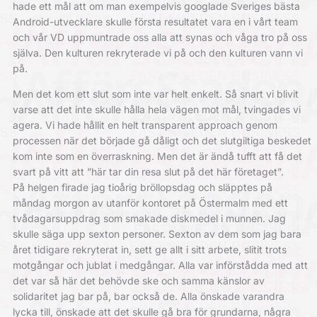
hade ett mål att om man exempelvis googlade Sveriges bästa
Android-utvecklare skulle första resultatet vara en i vårt team
och vår VD uppmuntrade oss alla att synas och våga tro på oss
själva. Den kulturen rekryterade vi på och den kulturen vann vi
på.
Men det kom ett slut som inte var helt enkelt. Så snart vi blivit
varse att det inte skulle hålla hela vägen mot mål, tvingades vi
agera. Vi hade hållit en helt transparent approach genom
processen när det började gå dåligt och det slutgiltiga beskedet
kom inte som en överraskning. Men det är ändå tufft att få det
svart på vitt att ”här tar din resa slut på det här företaget”.
På helgen firade jag tioårig bröllopsdag och släpptes på
måndag morgon av utanför kontoret på Östermalm med ett
tvådagarsuppdrag som smakade diskmedel i munnen. Jag
skulle säga upp sexton personer. Sexton av dem som jag bara
året tidigare rekryterat in, sett ge allt i sitt arbete, slitit trots
motgångar och jublat i medgångar. Alla var införstådda med att
det var så här det behövde ske och samma känslor av
solidaritet jag bar på, bar också de. Alla önskade varandra
lycka till, önskade att det skulle gå bra för grundarna, några