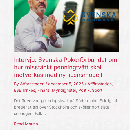
Intervju: Svenska Pokerförbundet om
hur misstänkt penningtvätt skall
motverkas med ny licensmodell
By
Affärsstaden
/
december 5, 2025
/
Affärsstaden
,
ESB Inrikes
,
Finans
,
Myndigheter
,
Politik
,
Sport
Det är en vanlig fredagskväll på Södermalm. Fuktig luft
breder ut sig över Stockholm och sköljer bort sista
snöhögen. Folk…
Read More »