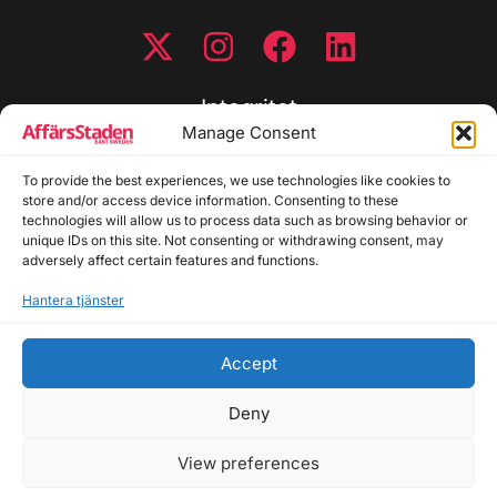
Integritet
Manage Consent
Integritetspolicy
To provide the best experiences, we use technologies like cookies to
Cookiepolicy
store and/or access device information. Consenting to these
Disclaimer
technologies will allow us to process data such as browsing behavior or
Redaktionell policy
unique IDs on this site. Not consenting or withdrawing consent, may
Utgivarinformation
adversely affect certain features and functions.
Hantera tjänster
Kontakta oss
Accept
Allmänna frågor: info@affarsstaden.se | Tipsa
redaktionen: tips@affarsstaden.se | Annonsera:
Deny
annons@affarsstaden.se
View preferences
© 2026 Affärsstaden.se | 2025 Alla rättigheter
reserverade