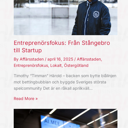
Entreprenörsfokus: Från Stångebro
till Startup
By
Affärsstaden
/
april 16, 2025
/
Affärsstaden
,
Entreprenörsfokus
,
Lokalt
,
Östergötland
Timothy “Timman” Härold – backen som bytte blålinjen
mot bettingbubblan och byggde Sveriges största
spelcommunity Det är en råkall aprilkväll…
Read More »