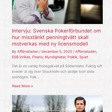
Intervju: Svenska Pokerförbundet om
hur misstänkt penningtvätt skall
motverkas med ny licensmodell
By
Affärsstaden
/
december 5, 2025
/
Affärsstaden
,
ESB Inrikes
,
Finans
,
Myndigheter
,
Politik
,
Sport
Det är en vanlig fredagskväll på Södermalm. Fuktig luft
breder ut sig över Stockholm och sköljer bort sista
snöhögen. Folk…
Read More »