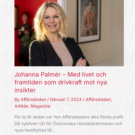
Johanna Palmér – Med livet och
framtiden som drivkraft mot nya
insikter
By
Affärsstaden
/
februari 7, 2024
/
Affärsstaden
,
Artiklar
,
Magazine
För tio år sedan var hon Affärsstadens allra första profil.
Då nybliven VD för Östsvenska Handelskammaren och
nyss hemflyttad till…