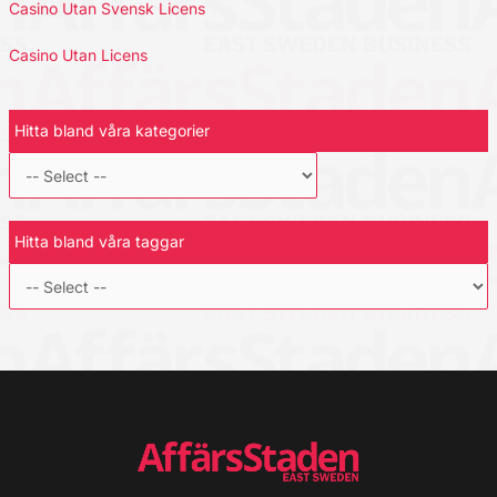
Casino Utan Svensk Licens
Casino Utan Licens
Hitta bland våra kategorier
Hitta bland våra taggar