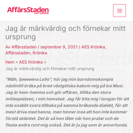
Hoppa
till
innehåll
Jag är märkvärdig och förnekar mitt
ursprung
Av
Affärsstaden
/
september 9, 2021
/
AES Krönika
,
Affärsstaden
,
Krönika
Hem
AES Krönika
Jag är märkvärdig och förnekar mitt ursprung
”Mäh, tjeeeeena Lollo”, hör jag min barndomskompis
nästintill bräka på bred västgötska bakom mig på Ica Maxi.
Jag är hem-hemma och gör affären, tillika den stora
mötesplatsen, i min hemstad. Jag får bita mig i tungan för att
inte snabbt svara tillbaka på samma bräkande dialekt, för att
mest driva med henne, men hinner inse att hon inte kommer
förstå skämtet. Det är så hon låter när hon pratar och de
flesta andra runt mig också. Det är ju jag som är annorlunda.