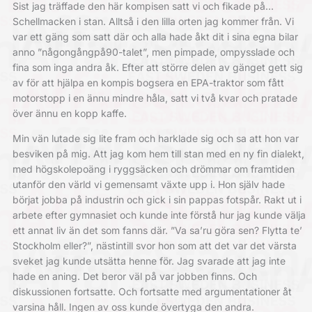
Sist jag träffade den här kompisen satt vi och fikade på…
Schellmacken i stan. Alltså i den lilla orten jag kommer från. Vi
var ett gäng som satt där och alla hade åkt dit i sina egna bilar
anno ”någongångpå90-talet”, men pimpade, ompysslade och
fina som inga andra åk. Efter att större delen av gänget gett sig
av för att hjälpa en kompis bogsera en EPA-traktor som fått
motorstopp i en ännu mindre håla, satt vi två kvar och pratade
över ännu en kopp kaffe.
Min vän lutade sig lite fram och harklade sig och sa att hon var
besviken på mig. Att jag kom hem till stan med en ny fin dialekt,
med högskolepoäng i ryggsäcken och drömmar om framtiden
utanför den värld vi gemensamt växte upp i. Hon själv hade
börjat jobba på industrin och gick i sin pappas fotspår. Rakt ut i
arbete efter gymnasiet och kunde inte förstå hur jag kunde välja
ett annat liv än det som fanns där. ”Va sa’ru göra sen? Flytta te’
Stockholm eller?”, nästintill svor hon som att det var det värsta
sveket jag kunde utsätta henne för. Jag svarade att jag inte
hade en aning. Det beror väl på var jobben finns. Och
diskussionen fortsatte. Och fortsatte med argumentationer åt
varsina håll. Ingen av oss kunde övertyga den andra.