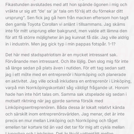
Fikastunden avslutades med att hon spände ögonen i mig och
vräkte ur sig att ”de’ sa’ ja’ tala om fö’räj att du förnekar ditt
ursprung”. Sen fick jag gå hem från macken eftersom hon tagit
den gamla Toyota Corollan vi anlänt i tillsammans. Jag skäms
inte för mitt ursprung eller bakgrund, men valde att lämna den
för att få större möjligheter än jag kunnat få där. Jag ville aldrig
in i industrin. Men jag gick typ i min pappas fotspår. 1-1?
Det här med stadspatriotism är en mycket intressant sak.
Förvånande men intressant. Och lite löjlig. Den slog mig för inte
så länge sedan på plats även i nutiden. För ett tag sedan satt
jag i ett möte med en entreprenör i Norrköping och planerade
en aktivitet. Jag ville också inkludera en entreprenör i Linköping,
varpå min Norrköpingskontakt såg väldigt frågande ut. Honom
hade han inte hört talas om. Samma sak utspelade sig sedan i
motsatt riktning när jag gjorde samma försök med
Linköpingsentreprenören. Båda dessa är lokalt relativt kända
och särskilt inom entreprenörsvärlden. Jag menar, det är inte
precis en mur mellan Linköping och Norrköping och tåget
emellan tar kortare tid än vad det tar för mig att cykla mellan
Ljungsbro och Linköping. Det är likväl vattentätt mellan