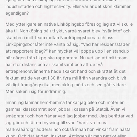
industristaden och hightech-city. Eller var är det skon klämmer
egentligen?
Med ytterligare en native Linköpingsbo föreslog jag att vi skulle
åka till Norrköping på utflykt, varpå svaret blev ”svär inte” och
skämten i mitt team mellan Norrköpingsborna och oss
Linköpingsbor låter inte vänta på sig. ”Vad har residensstaden
att rapportera idag?” kan mycket väl poppa upp i en standup
när någon från Lkpg ska rapportera. Nu vet jag att mitt team
har stor distans och är skämtsamt och att de två
entreprenörsvännerna hade skakat hand och skrattat åt det
faktum att de verkat i 30 år, fyra mil ifrån varandra och blivit
väldigt framgångsrika, men aldrig mötts och sen gått vidare.
Men saken i sig förundrar mig.
Innan jag lämnar hem-hemma tankar jag bilen och möter en
gammal klasskamrat som jobbar i kassan på Statoil. Även vi
småpratar och hon frågar vad jag jobbar med. Jag berättar vad
jag gör och får en fnysning till svar. ”Värst va ’ru va
märkvääärdig” adderar hon också innan hon vinkar fram nästa
kund. Och där är den. Insikten. Antingen är man patriot eller