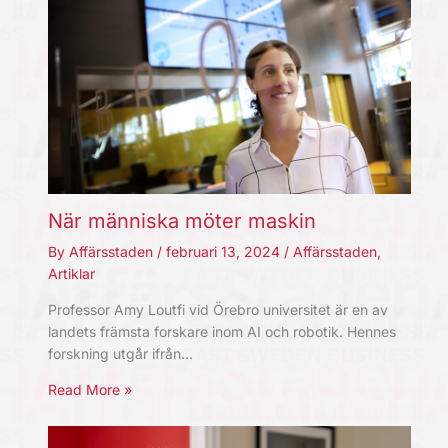
När människa möter maskin
By
Affärsstaden
/
februari 13, 2024
/
Affärsstaden
,
Artiklar
Professor Amy Loutfi vid Örebro universitet är en av
landets främsta forskare inom AI och robotik. Hennes
forskning utgår ifrån…
Read More »