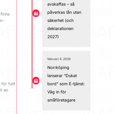
avskaffas – så
påverkas lån utan
finns
er­
säkerhet (och
deklarationen
2027)
februari 4, 2026
Norrköping
lanserar “Dukat
bord” som E-tjänst:
ör fullt
ll en
Väg in för
småföretagare