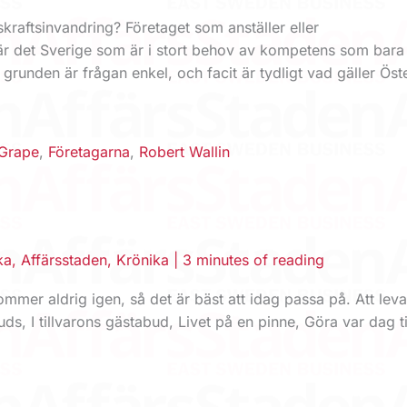
raftsinvandring? Företaget som anställer eller
 är det Sverige som är i stort behov av kompetens som bara 
 grunden är frågan enkel, och facit är tydligt vad gäller Öst
 Grape
,
Företagarna
,
Robert Wallin
ka
,
Affärsstaden
,
Krönika
|
3 minutes of reading
 aldrig igen, så det är bäst att idag passa på. Att leva f
s, I ­tillvarons gästabud, Livet på en pinne, Göra var dag ti