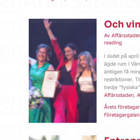
Och vi
Av
Affärsstad
reading
I slutet på apr
ägde rum i Vär
äntligen få mi
restriktioner. 
tredje ”fysiska
Affärsstaden
,
A
Årets företaga
Företagargalan