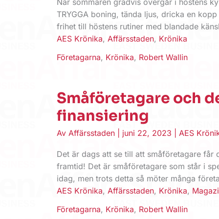
När sommaren gradvis övergår i höstens kyl
TRYGGA boning, tända ljus, dricka en kop
frihet till höstens rutiner med blandade käns
AES Krönika
,
Affärsstaden
,
Krönika
Företagarna
,
Krönika
,
Robert Wallin
Småföretagare och de
finansiering
Av
Affärsstaden
|
juni 22, 2023
|
AES Kröni
Det är dags att se till att ­små­­­före­tagare f
framtid! Det är småföretagare som står i spe
idag, men trots detta så möter många företa
AES Krönika
,
Affärsstaden
,
Krönika
,
Magazi
Företagarna
,
Krönika
,
Robert Wallin