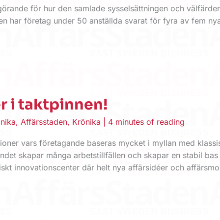
vgörande för hur den samlade sysselsättningen och välfärde
en har företag under 50 anställda svarat för fyra av fem nya
r i taktpinnen!
nika
,
Affärsstaden
,
Krönika
|
4 minutes of reading
gioner vars företagande baseras mycket i myllan med klassi
ndet skapar många arbetstillfällen och skapar en stabil bas
iskt innovationscenter där helt nya affärsidéer och affärsmo