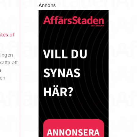
Annons
utes of
ningen
atta att
a
den