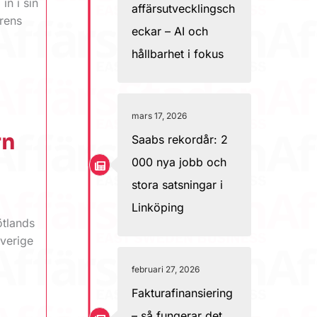
n i sin
affärsutvecklingsch
rens
eckar – AI och
hållbarhet i fokus
mars 17, 2026
rn
Saabs rekordår: 2
000 nya jobb och
stora satsningar i
Linköping
götlands
Sverige
februari 27, 2026
Fakturafinansiering
– så fungerar det