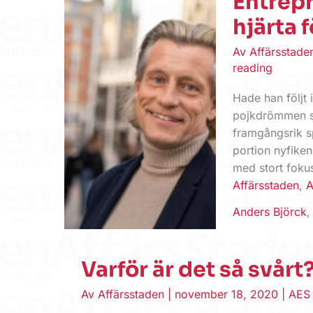
Entrep
hjärta 
Av
Affärsstad
reading
Hade han följt 
pojkdrömmen sla
framgångsrik sp
portion nyfiken
med stort fokus
Affärsstaden
,
A
Anders Björck
Varför är det så svårt
Av
Affärsstaden
|
november 18, 2020
|
AES 