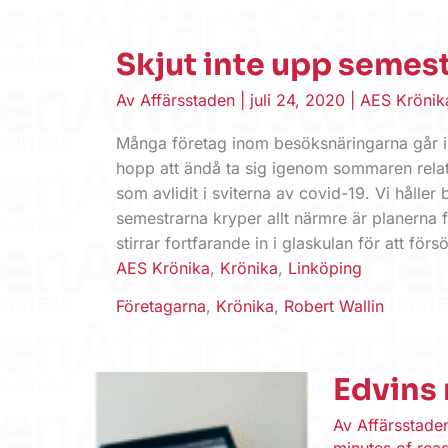
Skjut inte upp semes
Av
Affärsstaden
|
juli 24, 2020
|
AES Krönik
Många företag inom besöksnäringarna går in
hopp att ändå ta sig igenom sommaren relat
som avlidit i sviterna av covid-19. Vi håller
semestrarna kryper allt närmre är planerna
stirrar fortfarande in i glaskulan för att för
AES Krönika
,
Krönika
,
Linköping
Företagarna
,
Krönika
,
Robert Wallin
Edvins 
Av
Affärsstad
minutes of rea