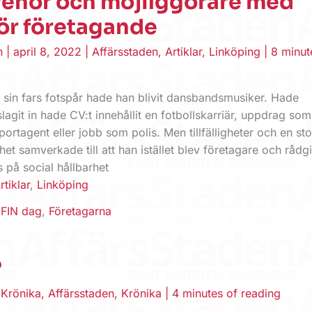
renör och möjliggörare med
för företagande
en
|
april 8, 2022
|
Affärsstaden
,
Artiklar
,
Linköping
|
8 minut
i sin fars fotspår hade han blivit dansbandsmusiker. Hade
git in hade CV:t innehållit en fotbollskarriär, uppdrag som
ortagent eller jobb som polis. Men tillfälligheter och en sto
het samverkade till att han istället blev företagare och rådg
 på social hållbarhet
rtiklar
,
Linköping
,
FIN dag
,
Företagarna
?
Krönika
,
Affärsstaden
,
Krönika
|
4 minutes of reading