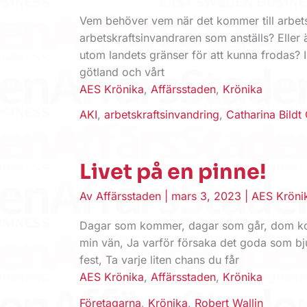
Vem behöver vem när det kommer till arbetsk
arbetskraftsinvandraren som anställs? Eller
utom landets gränser för att kunna frodas? I
götland och vårt
AES Krönika
,
Affärsstaden
,
Krönika
AKI
,
arbetskraftsinvandring
,
Catharina Bildt
Livet på en pinne!
Av
Affärsstaden
|
mars 3, 2023
|
AES Kröni
Dagar som kommer, dagar som går, dom kommer
min vän, Ja ­varför försaka det goda som bjud
fest, Ta varje liten chans du får
AES Krönika
,
Affärsstaden
,
Krönika
Företagarna
,
Krönika
,
Robert Wallin