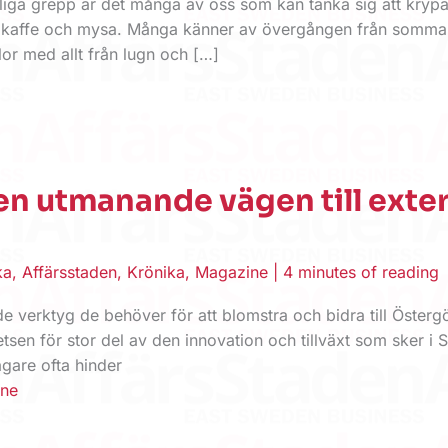
iga grepp är det många av oss som kan tänka sig att krypa i
p kaffe och mysa. Många känner av övergången från somma
lor med allt från lugn och […]
n utmanande vägen till exte
ka
,
Affärsstaden
,
Krönika
,
Magazine
|
4 minutes of reading
år de verktyg de behöver för att ­blom­stra och bidra till Öster
tsen för stor del av den innovation och tillväxt som sker i 
gare ofta hinder
ne