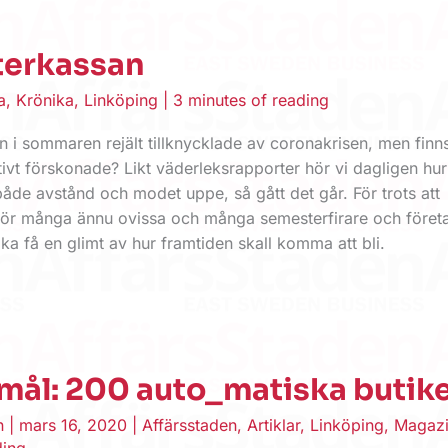
terkassan
a
,
Krönika
,
Linköping
|
3 minutes of reading
 i sommaren rejält tillknycklade av coronakrisen, men finn
ivt förskonade? Likt väderleksrapporter hör vi dagligen h
 både avstånd och modet uppe, så gått det går. För trots att
 för många ännu ovissa och många semesterfirare och föret
söka få en glimt av hur framtiden skall komma att bli.
mål: 200 auto_matiska butik
en
|
mars 16, 2020
|
Affärsstaden
,
Artiklar
,
Linköping
,
Magaz
ding