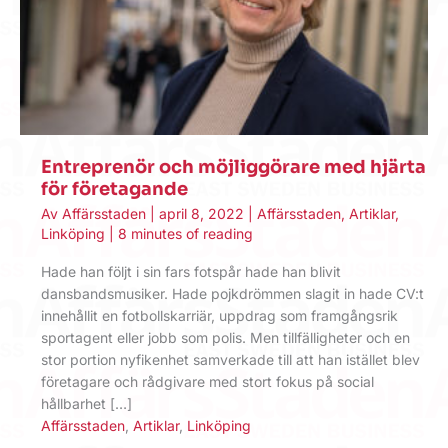
Entreprenör och möjliggörare med hjärta
för företagande
Av
Affärsstaden
|
april 8, 2022
|
Affärsstaden
,
Artiklar
,
Linköping
|
8 minutes of reading
Hade han följt i sin fars fotspår hade han blivit
dansbandsmusiker. Hade pojkdrömmen slagit in hade CV:t
innehållit en fotbollskarriär, uppdrag som framgångsrik
sportagent eller jobb som polis. Men tillfälligheter och en
stor portion nyfikenhet samverkade till att han istället blev
företagare och rådgivare med stort fokus på social
hållbarhet […]
Affärsstaden
,
Artiklar
,
Linköping