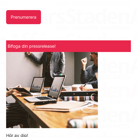
Prenumerera
Bifoga din pressrelease!
Hör av dig!