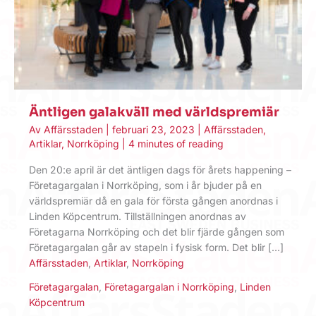
Äntligen galakväll med världspremiär
Av
Affärsstaden
|
februari 23, 2023
|
Affärsstaden
,
Artiklar
,
Norrköping
|
4 minutes of reading
Den 20:e april är det äntligen dags för årets happening –
Företagargalan i Norrköping, som i år bjuder på en
världspremiär då en gala för första gången anordnas i
Linden Köp­centrum. Tillställningen anordnas av
Företagarna Norrköping och det blir fjärde gången som
Företagargalan går av stapeln i fysisk form. Det blir […]
Affärsstaden
,
Artiklar
,
Norrköping
Företagargalan
,
Företagargalan i Norrköping
,
Linden
Köpcentrum