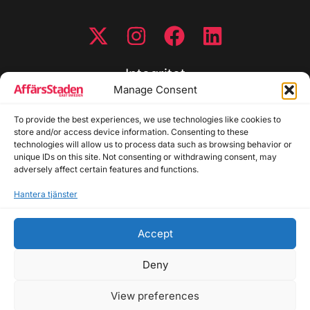
Integritet
Manage Consent
Integritetspolicy
To provide the best experiences, we use technologies like cookies to
Cookiepolicy
store and/or access device information. Consenting to these
Disclaimer
technologies will allow us to process data such as browsing behavior or
Redaktionell policy
unique IDs on this site. Not consenting or withdrawing consent, may
Utgivarinformation
adversely affect certain features and functions.
Hantera tjänster
Kontakta oss
Accept
Allmänna frågor: info@affarsstaden.se | Tipsa
redaktionen: tips@affarsstaden.se | Annonsera:
Deny
annons@affarsstaden.se
View preferences
© 2026 Affärsstaden.se | 2025 Alla rättigheter