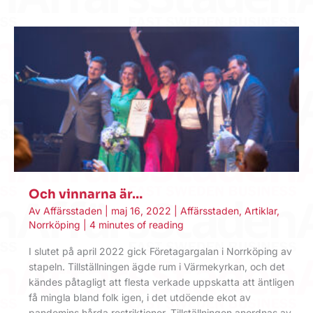
Och vinnarna är…
Av
Affärsstaden
|
maj 16, 2022
|
Affärsstaden
,
Artiklar
,
Norrköping
|
4 minutes of reading
I slutet på april 2022 gick Företagargalan i Norrköping av
stapeln. Tillställningen ägde rum i Värmekyrkan, och det
kändes påtagligt att flesta verkade uppskatta att äntligen
få mingla bland folk igen, i det utdöende ekot av
pandemins hårda restriktioner. Tillställningen anordnas av