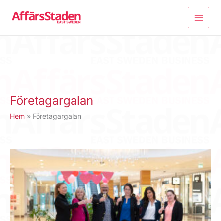
Hoppa
till
innehåll
Företagargalan
Hem
Företagargalan