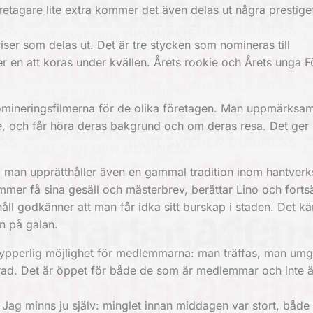
etagare lite extra kommer det även delas ut några prestige
ser som delas ut. Det är tre stycken som nomineras till
r en att koras under kvällen. Årets rookie och Årets unga F
nomineringsfilmerna för de olika företagen. Man uppmärks
e, och får höra deras bakgrund och om deras resa. Det ger
n, man upprätthåller även en gammal tradition inom hantverk
er få sina gesäll och mästerbrev, berättar Lino och fortsä
ll godkänner att man får idka sitt burskap i staden. Det kä
n på galan.
n ypperlig möjlighet för medlemmarna: man träffas, man um
rerad. Det är öppet för både de som är ­medlemmar och inte 
 Jag minns ju själv: minglet innan middagen var stort, både 