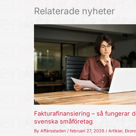
Relaterade nyheter
Fakturafinansiering – så fungerar d
svenska småföretag
By
Affärsstaden
/
februari 27, 2026
/
Artiklar
,
Ekon