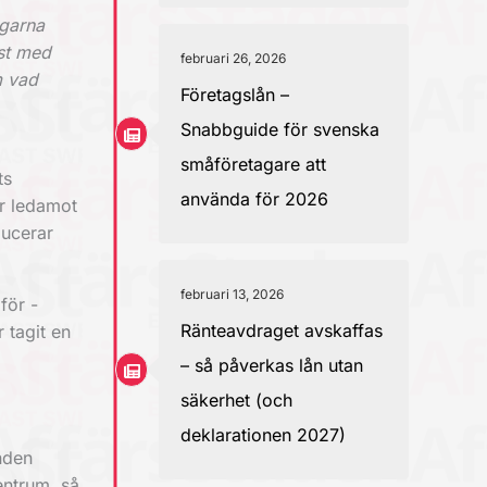
agarna
est med
februari 26, 2026
m vad
Företagslån –
Snabbguide för svenska
småföretagare att
ts
använda för 2026
är ledamot
ducerar
februari 13, 2026
för ­
Ränteavdraget avskaffas
 tagit en
– så påverkas lån utan
säkerhet (och
deklarationen 2027)
nden
entrum, så