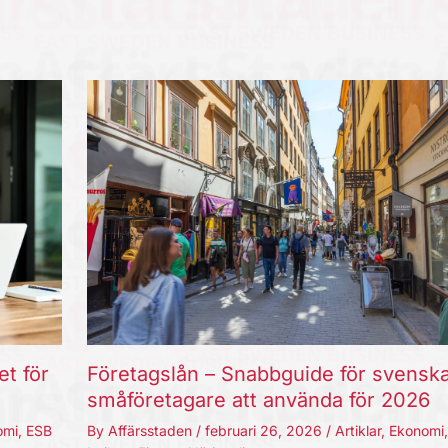
et för
Företagslån – Snabbguide för svensk
småföretagare att använda för 2026
omi
,
ESB
By
Affärsstaden
/
februari 26, 2026
/
Artiklar
,
Ekonomi