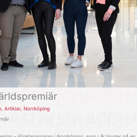
ärldspremiär
n
,
Artiklar
,
Norrköping
miär
pening – Företagargalan i Norrköping, som i år bjuder på en