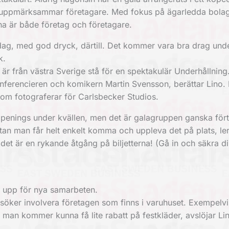
om uppmärksammar företagare. Med fokus på ägarledda bolag
na är både företag och företagare.
ddag, med god dryck, därtill. Det kommer vara bra drag und
k.
från västra Sverige stå för en ­spektakulär Underhållning.
­konferencieren och komikern Martin ­Svensson, berättar Lino.
om fotograferar för ­Carlsbecker Studios.
ppenings under kvällen, men det är galagruppen ganska för
utan man får helt enkelt komma och uppleva det på plats, le
det är en rykande åtgång på biljetterna!
(Gå in och säkra di
 upp för nya samarbeten.
örsöker involvera företagen som finns i varuhuset. Exempelvi
 man kommer kunna få lite rabatt på festkläder, avslöjar Li