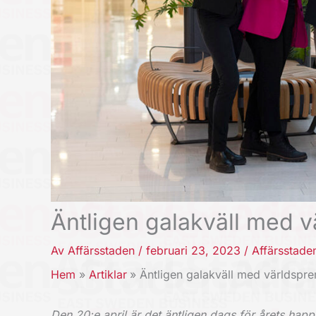
Äntligen galakväll med v
Av
Affärsstaden
/
februari 23, 2023
/
Affärsstade
Hem
Artiklar
Äntligen galakväll med världspre
Den 20:e april är det äntligen dags för årets hap