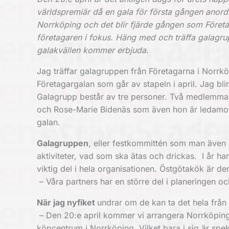
världspremiär då en gala för första gången anordn
Norrköping och det blir fjärde gången som Företag
företagaren i fokus.
Häng med och träffa gala­gru
galakvällen kommer erbjuda.
Jag träffar galagruppen från Företagarna i Norrk
Företagargalan som går av stapeln i april.
Jag bli
Galagrupp består av tre personer. Två medlemmar
och Rose-Marie Bidenäs som även hon är ledamot
galan.
Galagruppen
, eller festkommittén som man även k
aktiviteter, vad som ska ätas och drickas.
I år ha
­viktig del i hela organisationen. ­Östgötakök är 
– Våra partners har en större del i ­planeringen oc
När jag nyfiket
undrar om de kan ta det hela från
– Den 20:e april kommer vi arrangera Norrköpings 
köpcentrum i Norrköping. Vilket bara i sig är spek