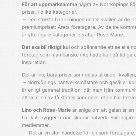
För att uppmärksamma
några av Norrköpings För
priser, i olika kategorier.
– Den största happeningen under kvällen är de pri
premiumpriset: Årets företagare. Av de tre komme
är ytterligare kategorier berättar Rose-Marie.
Det ska bli riktigt kul
och spännande att se alla 
företag som man kanske inte hade koll på tidigar
inspiration.
Det är inte bara priser som delas ut under kvälle
– Norrköpings hantverksmästare och gesäller komm
är enligt gammal tradition, där man från kommunhå
att vi är en
av få städer som delar ut de här breve
Lino och Rose-Marie
är eniga om att galan är e
har kul, bygger broar, skapar nätverk. Blir inspi
medlemmar.
–
Det är en stor händelse för en som företagare.