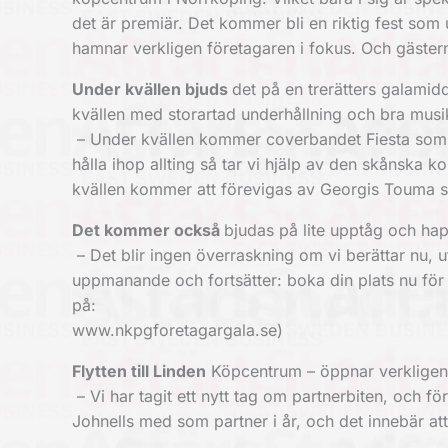
det är premiär. Det kommer bli en riktig fest s
hamnar verkligen företagaren i fokus. Och gäster
Under kvällen bjuds
det på en trerätters galami
kvällen med storartad underhållning och bra musi
– Under kvällen kommer coverbandet Fiesta som är 
hålla ihop allting så tar vi hjälp av den skånska 
kvällen ­kommer att förevigas av Georgis Touma s
Det kommer också
bjudas på lite upptåg och ha
– Det blir ingen överraskning om vi ­berättar nu, 
uppmanande och fortsätter: boka din plats nu för 
på: ­
www.nkpgforetagargala.se)
Flytten till Linden
Köpcentrum – öppnar verkligen
– Vi har tagit ett nytt tag om partnerbiten, och f
Johnells med som partner i år, och det innebär att