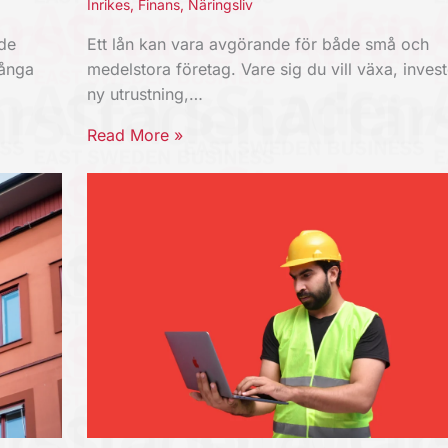
Inrikes
,
Finans
,
Näringsliv
nde
Ett lån kan vara avgörande för både små och
Långa
medelstora företag. Vare sig du vill växa, invest
ny utrustning,…
Read More »