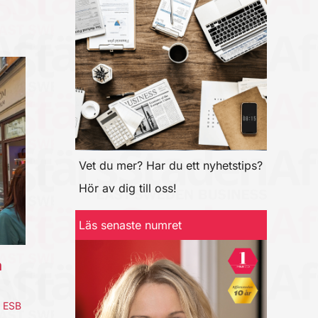
Vet du mer? Har du ett nyhetstips?
Hör av dig till oss!
Läs senaste numret
a
,
ESB