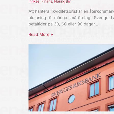
Inrikes
,
Finans
,
Näringsliv
Att hantera likviditetsbrist är en återkomma
utmaning för många småföretag i Sverige. 
betaltider på 30, 60 eller 90 dagar…
Read More »