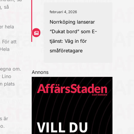
, så
februari 4, 2026
Norrköping lanserar
er hela
“Dukat bord” som E-
tjänst: Väg in för
 För att
 Hela
småföretagare
tegna om.
Annons
r Lino
n plats
s är
no.