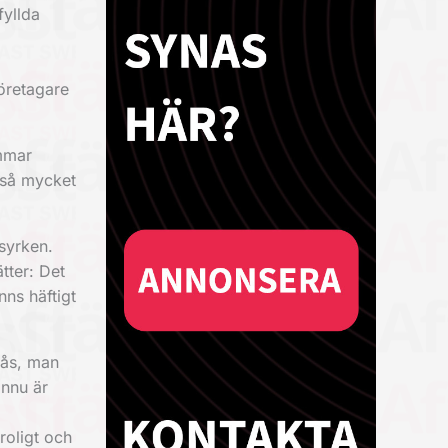
fyllda
öretagare
ammar
 så mycket
syrken.
tter: Det
nns häftigt
gås, man
ännu är
roligt och