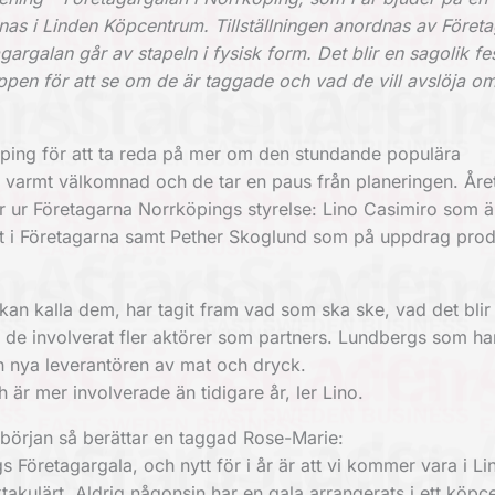
as i Linden Köp­centrum. Tillställningen anordnas av Föret
argalan går av stapeln i fysisk form.
Det blir en sagolik f
ppen för att se om de är taggade och vad de vill avslöja o
öping för att ta reda på mer om den stundande populära
r varmt väl­komnad och de tar en paus från planeringen.
Åre
 ur Företagarna ­Norrköpings styrelse: Lino Casimiro som 
 i Företagarna samt Pether Skoglund som på uppdrag pro
an kalla dem, har tagit fram vad som ska ske, vad det blir 
r de involverat fler aktörer som ­partners. Lundbergs som har
den nya leverantören av mat och dryck.
h är mer involverade än tidigare år, ler Lino.
 början så berättar en taggad Rose-Marie:
Företagargala, och nytt för i år är att vi kommer vara i Li
takulärt. Aldrig någonsin har en gala arrangerats i ett köpc