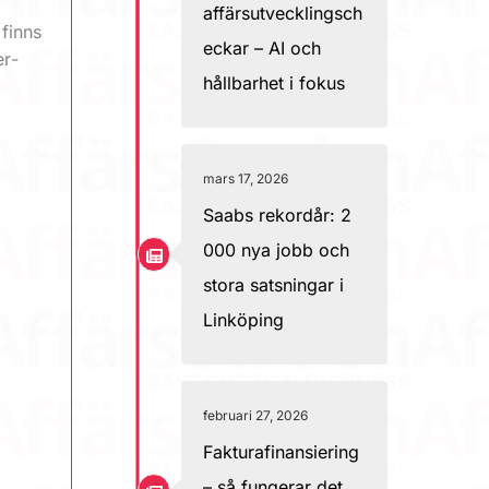
affärsutvecklingsch
finns
eckar – AI och
er­
hållbarhet i fokus
mars 17, 2026
Saabs rekordår: 2
000 nya jobb och
stora satsningar i
Linköping
februari 27, 2026
Fakturafinansiering
– så fungerar det