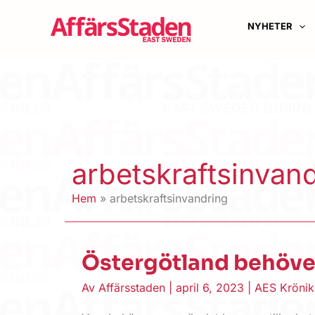
Hoppa
till
NYHETER
innehåll
arbetskraftsinvan
Hem
arbetskraftsinvandring
Östergötland behöve
Av
Affärsstaden
|
april 6, 2023
|
AES Krönik