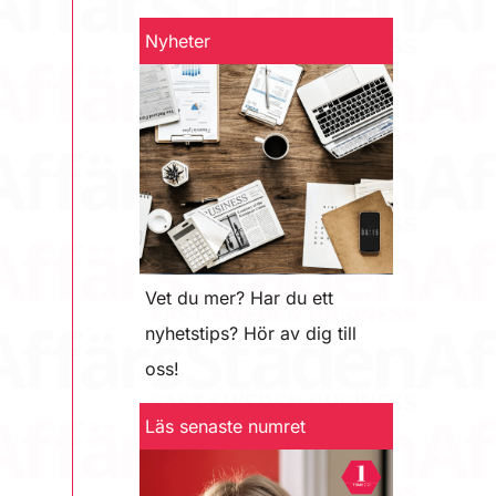
Nyheter
Vet du mer? Har du ett
nyhetstips? Hör av dig till
oss!
Läs senaste numret